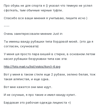
Про обувь не для спорта я () указал что темную не успел
сфоткать, тым обычные черные туфли..
Спасибо все ваши мнения я учитываю, пишите исчо )
----
Очень заинтересовали мнение Just in
Ты имееш ввиду рубашки типа бордовой моей.. (это да я
согласен, скучновата)
У меня шя просто пара вешей в стирке, в основном летом
насил рубашки безрукавки типа как эта:
http://foto.mail.ru/list/viskis/iton/i-6.jpg
Вот у меня в таком стиле еще 2 рубахи, зелено белая, тож
такая аляпистая, и еще одна..
Вот мне кажется они мне идут..
И не скучные, я про такие и имел ввиду купит..
Бардовая это рабочая одежда лицеиста =)