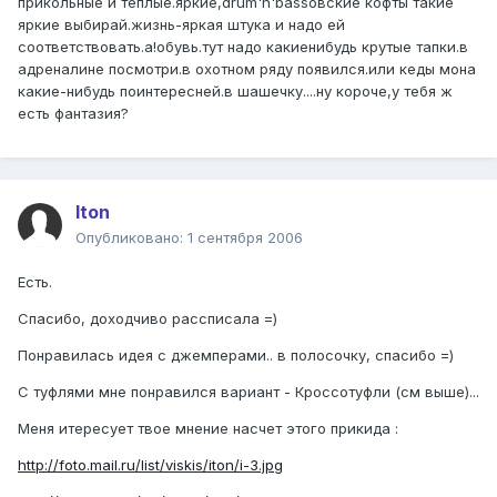
прикольные и тёплые.яркие,drum'n'bassовские кофты такие
яркие выбирай.жизнь-яркая штука и надо ей
соответствовать.а!обувь.тут надо какиенибудь крутые тапки.в
адреналине посмотри.в охотном ряду появился.или кеды мона
какие-нибудь поинтересней.в шашечку....ну короче,у тебя ж
есть фантазия?
Iton
Опубликовано:
1 сентября 2006
Есть.
Спасибо, доходчиво рассписала =)
Понравилась идея с джемперами.. в полосочку, спасибо =)
С туфлями мне понравился вариант - Кроссотуфли (см выше)...
Меня итересует твое мнение насчет этого прикида :
http://foto.mail.ru/list/viskis/iton/i-3.jpg