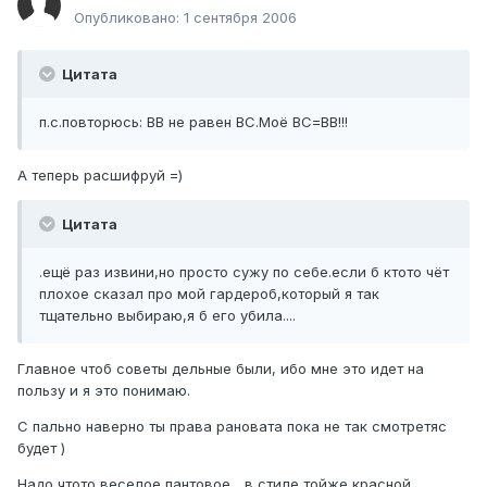
Опубликовано:
1 сентября 2006
Цитата
п.с.повторюсь: ВВ не равен ВС.Моё ВС=ВВ!!!
А теперь расшифруй =)
Цитата
.ещё раз извини,но просто сужу по себе.если б ктото чёт
плохое сказал про мой гардероб,который я так
тщательно выбираю,я б его убила....
Главное чтоб советы дельные были, ибо мне это идет на
пользу и я это понимаю.
С пально наверно ты права рановата пока не так смотретяс
будет )
Надо чтото веселое пантовое... в стиле тойже красной