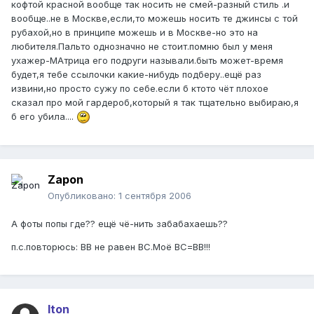
кофтой красной вообще так носить не смей-разный стиль .и
вообще..не в Москве,если,то можешь носить те джинсы с той
рубахой,но в принципе можешь и в Москве-но это на
любителя.Пальто однозначно не стоит.помню был у меня
ухажер-МАтрица его подруги называли.быть может-время
будет,я тебе ссылочки какие-нибудь подберу..ещё раз
извини,но просто сужу по себе.если б ктото чёт плохое
сказал про мой гардероб,который я так тщательно выбираю,я
б его убила....
Zapon
Опубликовано:
1 сентября 2006
А фоты попы где?? ещё чё-нить забабахаешь??
п.с.повторюсь: ВВ не равен ВС.Моё ВС=ВВ!!!
Iton