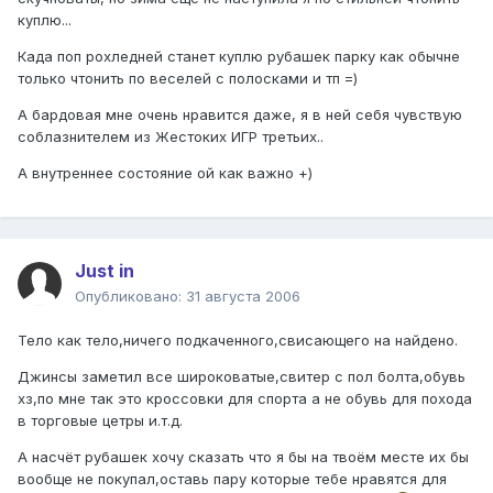
куплю...
Када поп рохледней станет куплю рубашек парку как обычне
только чтонить по веселей с полосками и тп =)
А бардовая мне очень нравится даже, я в ней себя чувствую
соблазнителем из Жестоких ИГР третьих..
А внутреннее состояние ой как важно +)
Just in
Опубликовано:
31 августа 2006
Тело как тело,ничего подкаченного,свисающего на найдено.
Джинсы заметил все широковатые,свитер с пол болта,обувь
хз,по мне так это кроссовки для спорта а не обувь для похода
в торговые цетры и.т.д.
А насчёт рубашек хочу сказать что я бы на твоём месте их бы
вообще не покупал,оставь пару которые тебе нравятся для