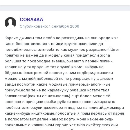
COBA4KA
Опубликовано:
1 сентября 2006
Короче джинсы там особо не разглядишь но они вроде как
ваще беспонтовые.так что ищи крутые джинсики.да
полодёжнее,постильнее!а то как мужичок разрядился!)Цвет
понятно не важен да и модель какая пойдёт.если жопа
большая то посвободее.знаешь,бывают у парней попки-
ягодки.но у тя вроде не тот случай.какие -нибудь на
бёдрах.клёвых ремней парочку к ним подбери.джинсики
можно с матнёй небольшой но не рэперские.ну в дизель
зайди посмотри какие моднявые,примерь,аналогичные
прикупи,если те не по карману.ну рубашка кстати твоя
"аляпистая"(как ты её называешь) ещё более менее.её
носи.она в принципе ничё.а рубахи пока тоже выкидывать
необязательно,купи джемпера и под них напяливай.джемпера
какие-нибудь ништяковые,полосатые..я прям пёрлась от парня
в полосатом.вот.далее наверх кофты мона какие-нибудь
прикольные с капюшоном.кароче чёт типа скейтерских.они