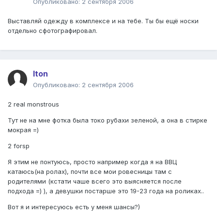
Опубликовано:
2 сентября 2006
Выставляй одежду в комплексе и на тебе. Ты бы ещё носки
отдельно сфотографировал.
Iton
Опубликовано:
2 сентября 2006
2 real monstrous
Тут не на мне фотка была токо рубахи зеленой, а она в стирке
мокрая =)
2 forsp
Я этим не понтуюсь, просто например когда я на ВВЦ
катаюсь(на ролах), почти все мои ровесницы там с
родителями (кстати чаше всего это выясняется после
подхода =) ), а девушки постарше это 19-23 года на роликах..
Вот я и интересуюсь есть у меня шансы?)