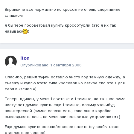
Впринципе все нормально но кроссы не очень, спортивные
слишком
я бы тебе посоветовал купить кроссотуфли (это я их так
называю
)
Iton
Опубликовано:
1 сентября 2006
Спасибо, решил туфли оставлю чисто под темную одежду, а
сьезжу и куплю чтото типа кросовок но легкое спс это я для
себя выяснил =)
Теперь лдинсы, у меня 1 светлые и 1 темные, но т.к. шас зима
наступает думаю купить еще 1 темные, возьму чтонибудь
поинтересней (зимне сапохи есть, токо они в коробке
выкладывать лень, но меня они полностью устраивают =) )
Еще думаю купить осенне/весенее пальто (ну какбы такое
стандартное черное)