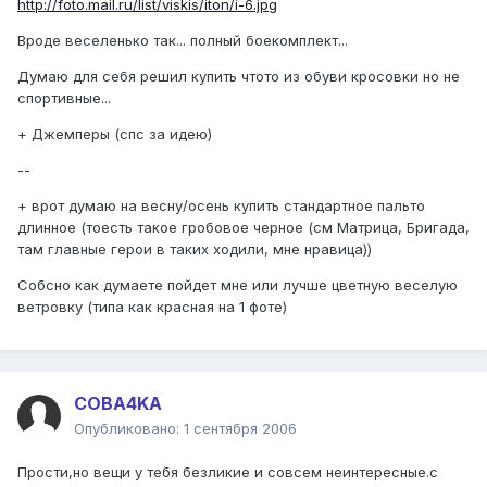
http://foto.mail.ru/list/viskis/iton/i-6.jpg
Вроде веселенько так... полный боекомплект...
Думаю для себя решил купить чтото из обуви кросовки но не
спортивные...
+ Джемперы (спс за идею)
--
+ врот думаю на весну/осень купить стандартное пальто
длинное (тоесть такое гробовое черное (см Матрица, Бригада,
там главные герои в таких ходили, мне нравица))
Собсно как думаете пойдет мне или лучше цветную веселую
ветровку (типа как красная на 1 фоте)
COBA4KA
Опубликовано:
1 сентября 2006
Прости,но вещи у тебя безликие и совсем неинтересные.с