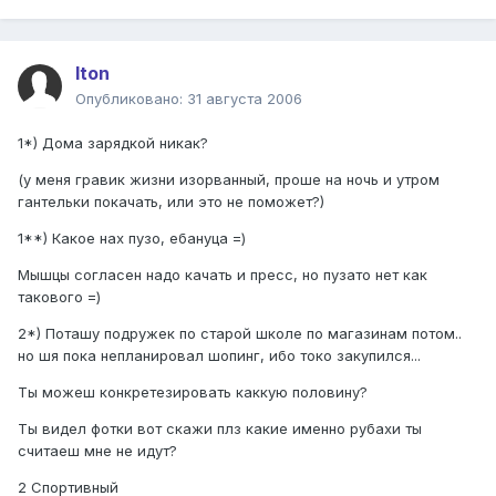
Iton
Опубликовано:
31 августа 2006
1*) Дома зарядкой никак?
(у меня гравик жизни изорванный, проше на ночь и утром
гантельки покачать, или это не поможет?)
1**) Какое нах пузо, ебануца =)
Мышцы согласен надо качать и пресс, но пузато нет как
такового =)
2*) Поташу подружек по старой школе по магазинам потом..
но шя пока непланировал шопинг, ибо токо закупился...
Ты можеш конкретезировать каккую половину?
Ты видел фотки вот скажи плз какие именно рубахи ты
считаеш мне не идут?
2 Спортивный