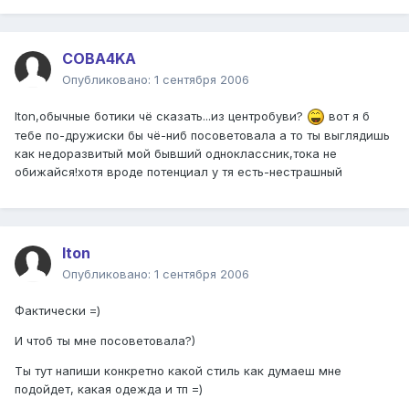
COBA4KA
Опубликовано:
1 сентября 2006
Iton,обычные ботики чё сказать...из центробуви?
вот я б
тебе по-дружиски бы чё-ниб посоветовала а то ты выглядишь
как недоразвитый мой бывший одноклассник,тока не
обижайся!хотя вроде потенциал у тя есть-нестрашный
Iton
Опубликовано:
1 сентября 2006
Фактически =)
И чтоб ты мне посоветовала?)
Ты тут напиши конкретно какой стиль как думаеш мне
подойдет, какая одежда и тп =)