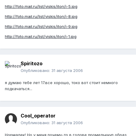
http://foto.mail.ru/list/viskis/iton/i-5.jpg
http://foto.mail.ru/list/viskis/iton/i-8.jpg
http://foto.mail.ru/list/viskis/iton/i-9.jpg
http://foto.mail.ru/list/viskis/iton/i-1.jpg
Spiritozo
Опубликовано:
31 августа 2006
я думаю тебе лет 17.все хорошо, токо вот стоит немного
подкачаться...
Cool_operator
Опубликовано:
31 августа 2006
Нормалек! Но у меня почему-то в голове промелькнул образ