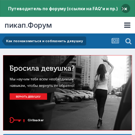
×
Путеводитель по форуму (ссылки на FAQ'и и пр.)
пикап.Форум
Как познакомиться и соблазнить девушку