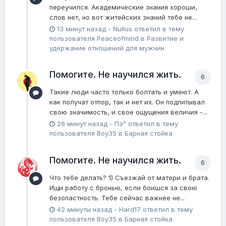
переучился. Академические знания хороши,
слов нет, но вот житейских знаний тебе не...
13 минут назад
-
Nullus
ответил в тему
пользователя
Peaceofmind
в
Pазвитие и
удержание отношений для мужчин
Помогите. Не научился жить.
6
Такие люди часто только болтать и умеют. А
как получат отпор, так и нет их. Он подпитывал
свою значимость, и свое ощущения величия -...
28 минут назад
-
Пэ^
ответил в тему
пользователя
Boy35
в
Барная стойка
Помогите. Не научился жить.
6
Что тебе делать? 1) Съезжай от матери и брата.
Ищи работу с бронью, если боишся за свою
безопастность. Тебе сейчас важнее не...
42 минуты назад
-
Hard17
ответил в тему
пользователя
Boy35
в
Барная стойка