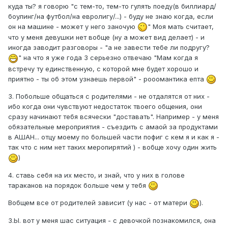
куда ты? я говорю "с тем-то, тем-то гулять поеду(в биллиард/
боулинг/на футбол/на евролигу/...) - буду не знаю когда, если
он на машине - может у него заночую
" Моя мать считает,
что у меня девушки нет вобще (ну а может вид делает) - и
иногда заводит разговоры - "а не завести тебе ли подругу?
" на что я уже года 3 серьезно отвечаю "Мам когда я
встречу ту единственную, с которой мне будет хорошо и
приятно - ты об этом узнаешь первой" - рооомантика епта
3. Побольше общаться с родителями - не отдалятся от них -
ибо когда они чувствуют недостаток твоего общения, они
сразу начинают тебя всячески "доставать". Например - у меня
обязательные мероприятия - съездить с амаой за продуктами
в АШАН... отцу моему по большей части пофиг с кем я и как я -
так что с ним нет таких меропирятий ) - вобще хочу один жить
)
4. ставь себя на их место, и знай, что у них в голове
тараканов на порядок больше чем у тебя
Вобщем все от родителей зависит (у нас - от матери
).
З.Ы. вот у меня шас ситуация - с девочкой познакомился, она