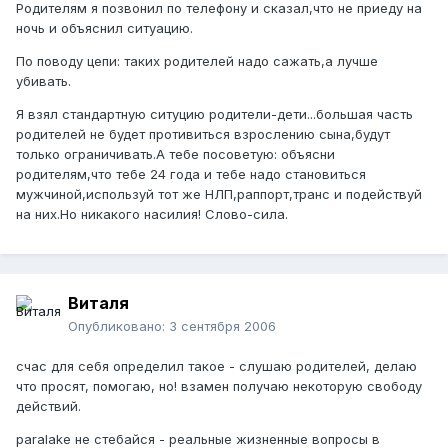
Родителям я позвонил по телефону и сказал,что не приеду на
ночь и объяснил ситуацию.
По поводу цепи: таких родителей надо сажать,а лучше
убивать.
Я взял стандартную ситуцию родители-дети...большая часть
родителей не будет противиться взрослению сына,будут
только ограничивать.А тебе посоветую: объясни
родителям,что тебе 24 года и тебе надо становиться
мужчиной,используй тот же НЛП,раппорт,транс и подействуй
на них.Но никакого насилия! Слово-сила.
Виталя
Опубликовано:
3 сентября 2006
счас для себя определил такое - слушаю родителей, делаю
что просят, помогаю, но! взамен получаю некоторую свободу
действий.
paralake не стебайся - реальные жизненные вопросы в