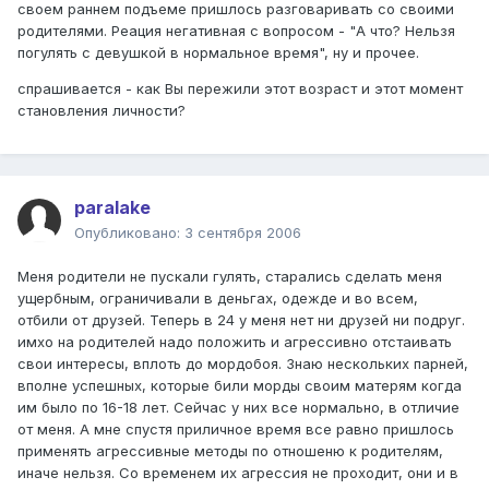
своем раннем подъеме пришлось разговаривать со своими
родителями. Реация негативная с вопросом - "А что? Нельзя
погулять с девушкой в нормальное время", ну и прочее.
спрашивается - как Вы пережили этот возраст и этот момент
становления личности?
paralake
Опубликовано:
3 сентября 2006
Меня родители не пускали гулять, старались сделать меня
ущербным, ограничивали в деньгах, одежде и во всем,
отбили от друзей. Теперь в 24 у меня нет ни друзей ни подруг.
имхо на родителей надо положить и агрессивно отстаивать
свои интересы, вплоть до мордобоя. Знаю нескольких парней,
вполне успешных, которые били морды своим матерям когда
им было по 16-18 лет. Сейчас у них все нормально, в отличие
от меня. А мне спустя приличное время все равно пришлось
применять агрессивные методы по отношеню к родителям,
иначе нельзя. Со временем их агрессия не проходит, они и в