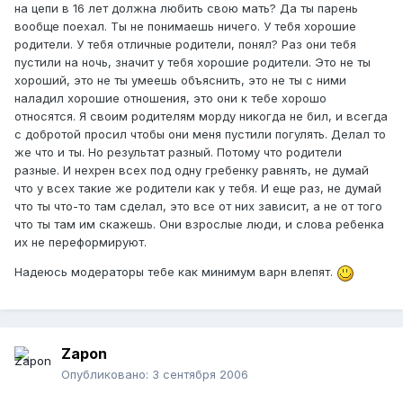
на цепи в 16 лет должна любить свою мать? Да ты парень
вообще поехал. Ты не понимаешь ничего. У тебя хорошие
родители. У тебя отличные родители, понял? Раз они тебя
пустили на ночь, значит у тебя хорошие родители. Это не ты
хороший, это не ты умеешь объяснить, это не ты с ними
наладил хорошие отношения, это они к тебе хорошо
относятся. Я своим родителям морду никогда не бил, и всегда
с добротой просил чтобы они меня пустили погулять. Делал то
же что и ты. Но результат разный. Потому что родители
разные. И нехрен всех под одну гребенку равнять, не думай
что у всех такие же родители как у тебя. И еще раз, не думай
что ты что-то там сделал, это все от них зависит, а не от того
что ты там им скажешь. Они взрослые люди, и слова ребенка
их не переформируют.
Надеюсь модераторы тебе как минимум варн влепят.
Zapon
Опубликовано:
3 сентября 2006