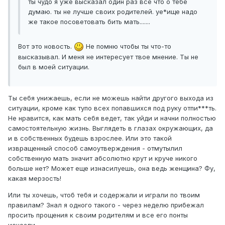
ты чудо я уже высказал один раз все что о тебе
думаю. ты не лучше своих родителей. уе*ище надо
же такое посоветовать бить мать.......
Вот это новость.
Не помню чтобы ты что-то
высказывал. И меня не интересует твое мнение. Ты не
был в моей ситуации.
Ты себя унижаешь, если не можешь найти другого выхода из
ситуации, кроме как тупо всех попавшихся под руку отпи***ть.
Не нравится, как мать себя ведет, так уйди и начни полностью
самостоятельную жизнь. Выглядеть в глазах окружающих, да
и в собственных будешь взрослее. Или это такой
извращенный способ самоутверждения - отмутылил
собственную мать значит абсолютно крут и круче никого
больше нет? Может еще изнасилуешь, она ведь женщина? Фу,
какая мерзость!
Или ты хочешь, чтоб тебя и содержали и играли по твоим
правилам? Знал я одного такого - через неделю прибежал
просить прощения к своим родителям и все его понты