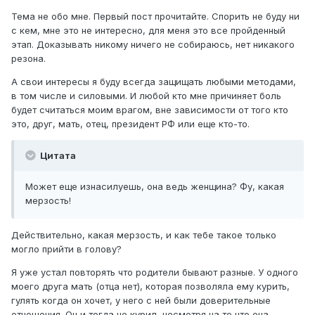
Тема не обо мне. Первый пост прочитайте. Спорить не буду ни
с кем, мне это не интересно, для меня это все пройденный
этап. Доказывать никому ничего не собираюсь, нет никакого
резона.
А свои интересы я буду всегда защищать любыми методами,
в том числе и силовыми. И любой кто мне причиняет боль
будет считаться моим врагом, вне зависимости от того кто
это, друг, мать, отец, президент РФ или еще кто-то.
Цитата
Может еще изнасилуешь, она ведь женщина? Фу, какая
мерзость!
Действительно, какая мерзость, и как тебе такое только
могло прийти в голову?
Я уже устал повторять что родители бывают разные. У одного
моего друга мать (отца нет), которая позволяла ему курить,
гулять когда он хочет, у него с ней были доверительные
отношения. Он и тогда не курил, несмотря на то что она