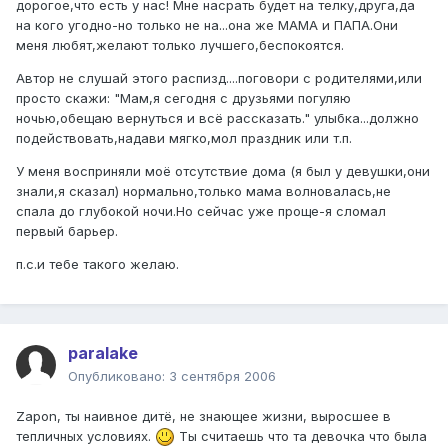
дорогое,что есть у нас! Мне насрать будет на телку,друга,да
на кого угодно-но только не на...она же МАМА и ПАПА.Они
меня любят,желают только лучшего,беспокоятся.
Автор не слушай этого распизд....поговори с родителями,или
просто скажи: "Мам,я сегодня с друзьями погуляю
ночью,обещаю вернуться и всё рассказать." улыбка...должно
подействовать,надави мягко,мол праздник или т.п.
У меня восприняли моё отсутствие дома (я был у девушки,они
знали,я сказал) нормально,только мама волновалась,не
спала до глубокой ночи.Но сейчас уже проще-я сломал
первый барьер.
п.с.и тебе такого желаю.
paralake
Опубликовано:
3 сентября 2006
Zapon, ты наивное дитё, не знающее жизни, выросшее в
тепличных условиях.
Ты считаешь что та девочка что была