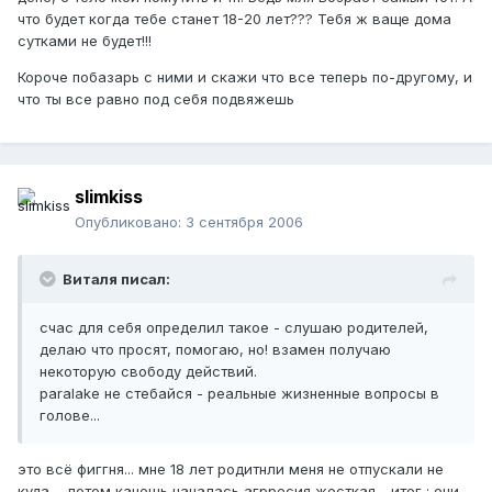
что будет когда тебе станет 18-20 лет??? Тебя ж ваще дома
сутками не будет!!!
Короче побазарь с ними и скажи что все теперь по-другому, и
что ты все равно под себя подвяжешь
slimkiss
Опубликовано:
3 сентября 2006
Виталя писал:
счас для себя определил такое - слушаю родителей,
делаю что просят, помогаю, но! взамен получаю
некоторую свободу действий.
paralake не стебайся - реальные жизненные вопросы в
голове...
это всё фиггня... мне 18 лет родитнли меня не отпускали не
куда ... потом канешь началась агрресия жесткая - итог : они