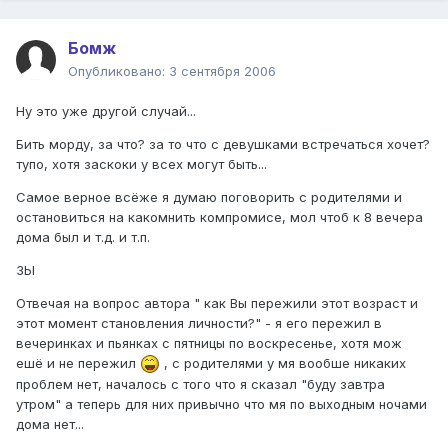
Бомж
Опубликовано:
3 сентября 2006
Ну это уже другой случай...
Бить морду, за что? за то что с девушками встречаться хочет?
тупо, хотя заскоки у всех могут быть...
Самое верное всёже я думаю поговорить с родителями и
остановиться на какомнить компромисе, мол чтоб к 8 вечера
дома был и т.д. и т.п.
ЗЫ
Отвечая на вопрос автора " как Вы пережили этот возраст и
этот момент становления личности?" - я его пережил в
вечеринках и пьянках с пятницы по воскресенье, хотя мож
ешё и не пережил
, с родителями у мя вообше никаких
проблем нет, началось с того что я сказал "буду завтра
утром" а теперь для них привычно что мя по выходным ночами
дома нет...