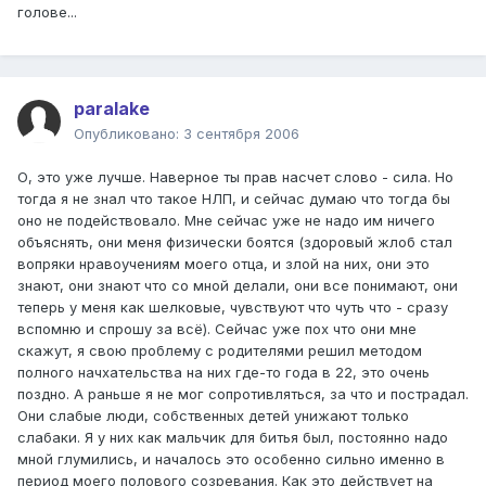
голове...
paralake
Опубликовано:
3 сентября 2006
О, это уже лучше. Наверное ты прав насчет слово - сила. Но
тогда я не знал что такое НЛП, и сейчас думаю что тогда бы
оно не подействовало. Мне сейчас уже не надо им ничего
объяснять, они меня физически боятся (здоровый жлоб стал
вопряки нравоучениям моего отца, и злой на них, они это
знают, они знают что со мной делали, они все понимают, они
теперь у меня как шелковые, чувствуют что чуть что - сразу
вспомню и спрошу за всё). Сейчас уже пох что они мне
скажут, я свою проблему с родителями решил методом
полного начхательства на них где-то года в 22, это очень
поздно. А раньше я не мог сопротивляться, за что и пострадал.
Они слабые люди, собственных детей унижают только
слабаки. Я у них как мальчик для битья был, постоянно надо
мной глумились, и началось это особенно сильно именно в
период моего полового созревания. Как это действует на