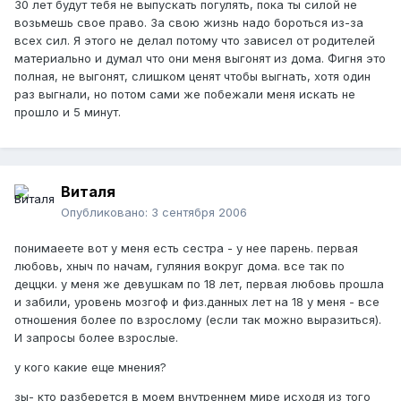
30 лет будут тебя не выпускать погулять, пока ты силой не
возьмешь свое право. За свою жизнь надо бороться из-за
всех сил. Я этого не делал потому что зависел от родителей
материально и думал что они меня выгонят из дома. Фигня это
полная, не выгонят, слишком ценят чтобы выгнать, хотя один
раз выгнали, но потом сами же побежали меня искать не
прошло и 5 минут.
Виталя
Опубликовано:
3 сентября 2006
понимаеете вот у меня есть сестра - у нее парень. первая
любовь, хныч по начам, гуляния вокруг дома. все так по
деццки. у меня же девушкам по 18 лет, первая любовь прошла
и забили, уровень мозгоф и физ.данных лет на 18 у меня - все
отношения более по взрослому (если так можно выразиться).
И запросы более взрослые.
у кого какие еще мнения?
зы- кто разберется в моем внутреннем мире исходя из того