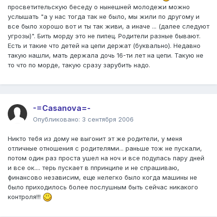
просветительскую беседу о нынешней молодежи можно
услышать "а у нас тогда так не было, мы жили по другому и
все было хорошо вот и ты так живи, а иначе ... (далее следуют
угрозы)". Бить морду это не пипец. Родители разные бывают.
Есть и такие что детей на цепи держат (буквально). Недавно
такую нашли, мать держала дочь 16-ти лет на цепи. Такую не
то что по морде, такую сразу зарубить надо.
-=Casanova=-
Опубликовано:
3 сентября 2006
Никто тебя из дому не выгонит эт же родители, у меня
отличные отношения с родителями... раньше тож не пускали,
потом один раз проста ушел на ноч и все подулась пару дней
и все ок.... терь пускает в ппринципе и не спрашиваю,
финансово независим, еще нелегко было когда машины не
было приходилось более послушным быть сейчас никакого
контроля!!!