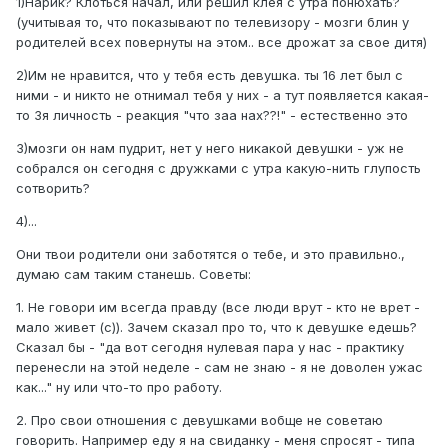
1)Нарик? Клоться начал, или решил клея с утра понюхать?
(учитывая то, что показывают по телевизору - мозги блин у
родителей всех повернуты на этом.. все дрожат за свое дитя)
2)Им не нравится, что у тебя есть девушка. ты 16 лет был с
ними - и никто не отнимал тебя у них - а тут появляется какая-
то 3я личность - реакция "что заа нах??!" - естественно это
3)мозги он нам пудрит, нет у него никакой девушки - уж не
собрался он сегодня с дружками с утра какую-нить глупость
сотворить?
4)...
Они твои родители они заботятся о тебе, и это правильно.,
думаю сам таким станешь. Советы:
1. Не говори им всегда правду (все люди врут - кто не врет -
мало живет (с)). Зачем сказал про то, что к девушке едешь?
Сказал бы - "да вот сегодня нулевая пара у нас - практику
перенесли на этой неделе - сам не знаю - я не доволен ужас
как..." ну или что-то про работу.
2. Про свои отношения с девушками вобще не советаю
говорить. Например еду я на свиданку - меня спросят - типа