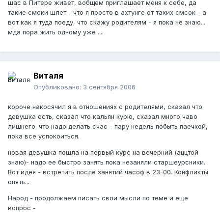
шас в Питере живет, вобщем приглашает меня к себе, да
такие смски шлет - что я просто в ахтунге от таких смсок - а
вот как я туда поеду, что скажу родителям - я пока не знаю...
мда пора жить одному уже ....
Виталя
Опубликовано:
3 сентября 2006
короче накосячил я в отношениях с родителями, сказал что
девушка есть, сказал что кальян курю, сказал много чаво
лишнего. что надо делать счас - пару недель побыть паечкой,
пока все успокоиться.
новая девушка пошла на первый курс на вечерний (аццтой
знаю)- надо ее быстро занять пока незаняли старшеурсники.
Вот идея - встретить после занятий часоф в 23-00. Конфликты
опять...
Народ - продолжаем писать свои мысли по теме и еще
вопрос -