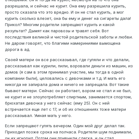
разрешала, и сейчас не курит. Она ему разрешила курить,
просто сказала что это вредно. И он не стал курить, а мог
курить сколько влезет, она бы ему и денег на сигареты дала!
Прикол? Многим родители запрещают курить и какой
результат? Дымят как паровозы и травят себя. Вот
последствия великой и чистой родительской заботы и любви.
Не даром говорят, что благими намериниями вымощена
дорога в ад.
Своей матери он все рассказывал, где гуляли и что делали,
рассказывал как курили, пили, воровали деньги из машин, из
домов (я сам в этом принимал участие, мы тогда в одной
компании были), целовались с девочками и т.д. И мать его
никогда не запирала дома и ничего не запрещала. Вот такие
бывают матери. Сейчас он работает, вором не стал и не был,
не курит и не злоупотребляет спиртным, занимается спортом,
брюхатая девочка у него сейчас (ему 25). Он с ней
встречается еще лет с 17, и об их отношениях тоже матери
рассказывал. Умная мать у него.
Если запрещают гулять вечером. Один мой друг делал так.
Приходил позже срока на полчаса. Родители шум поднимали,
он их игнорил. Потом они привыкли слегка, и он стал