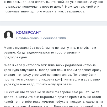
было раньше" надо ответить, что "сейчас уже позже". А лучше
не разводи полемику, а просто делай. И лучше так, чтоб они
поменьше знали до того момента, как свершилось.
KOMEPCAHT
Опубликовано:
3 сентября 2006
Меня отпускали без проблем по ночам гулять, в клубы там
разные. Когда задерживался то просто звонил и
предупреждал.
Знал я чела у каторого тож типа таких родителей которые
хрен куда отпускают. Правда чел лох. Я своим предкам сразу
сказал что приду утро шоб не напрягались. Поначалу были
против, но я сказал что нахрена конфликты если я все равно
уйде куда мне надо, только жопу зря рвать.
Ты скажи что те уже не 10 лет и ты вправе сам решать че те
делать. Скажи что они выросли в другое время и ты не ботан
какой-то что тебе тоже хочется побухать, покурить, сходить на
денс, с телочкой помутить и тп. Ведь мля возраст самый тот. А