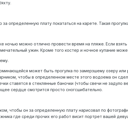
яхту.
о за определенную плату покататься на карете. Такая прогул
е ночью можно отлично провести время на пляже. Если взять 
мечательный ужин. Кроме того костер и ночное купание мож
ему.
поминающейся может быть прогулка по замерзшему озеру или 
арником, чтобы в определенном месте этого водоема он сдел
ечки ставятся в стеклянные баночки (чтобы свечи не задуло 
ющее сердце смотрится просто сногсшибательно.
ом, чтобы он за определенную плату нарисовал по фотографи
жника где среди прочих его работ висит портрет вашей девуш