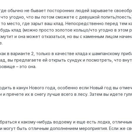
 где обычно не бывает посторонних людей зарываете своеобра
что угодно, что вы потом сможете с девушкой попить/поесть)
 то место, где зарыт ваш клад. Непосредственно перед тем к
нибудь клад (можно просто золотое кольцо/что угодно в этом 
мутит и она может отказаться, но вы с каменным лицом начин
е.
се как в варианте 2, только в качестве клада к шампанскому п
ад, вы предлагаете ей открыть сундук и посмотреть, что внут
овище – это она.
дить в канун Нового года, особенно если Новый год вы отмеч
 и прячете их в снегу лучше всего в лесу. Затем вы идете гул
ыбраться к какому-нибудь водоему и еще есть лодка, отличн
 могут быть отличным дополнением мероприятия. Если же свое