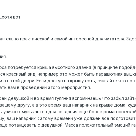
.хотя вот:
ючительно практической и самой интересной для читателя. Зд
ия.
оса потребуется крыша высотного здания (в принципе подой
тся красивый вид; например это может быть парашютная вышка
 от этой двери. Если доступ на крышу есть, считайте что по
ать вам в проведении этого мероприятия.
оей девушкой и во время гуляния вспоминаешь что забыл зайт
ашему другу, а в это время ваш напарник на крыше дома, куд
ть уличных музыкантов для создания еще более романтической
шу, ваш напарник к этому времени уже должен все подготовить
 еще потанцевать с девушкой. Масса положительный эмоций га