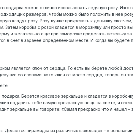
его подарка можно отлично использовать ледяную розу. Изгота
одходящих размеров, чтобы можно было положить в нее розу.
орую кладут розу. Розу лучше прикрепить к донышку скотчем,
. Затем коробка с розой кладется в морозилку или просто вы
рму и желательно еще при заморозке приделать петельку за 
ется в снег в заранее определенном месте. И когда вы будете
ком является ключ от сердца. То есть вы берете любой дост
евушке со словами: «это ключ от моего сердца, теперь он тв
ете.
 подарка. Берется красивое зеркальце и кладется в коробочку
ешил подарить тебе самую прекрасную вещь на свете, я очень 
дит зеркальце вы говорите: «Самая прекрасно что я нашел – э
. Делается пирамидка из различных шоколадок – в основании