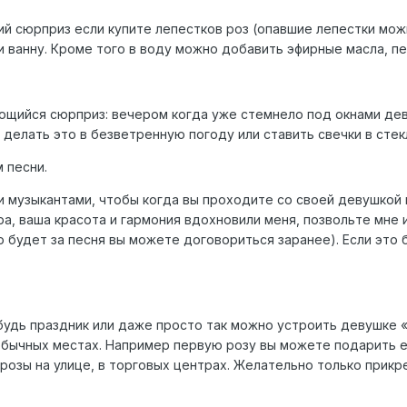
 сюрприз если купите лепестков роз (опавшие лепестки мож
и ванну. Кроме того в воду можно добавить эфирные масла, пе
щийся сюрприз: вечером когда уже стемнело под окнами дев
делать это в безветренную погоду или ставить свечки в стек
 песни.
 музыкантами, чтобы когда вы проходите со своей девушкой 
ра, ваша красота и гармония вдохновили меня, позвольте мне 
то будет за песня вы можете договориться заранее). Если эт
будь праздник или даже просто так можно устроить девушке «
обычных местах. Например первую розу вы можете подарить ей
розы на улице, в торговых центрах. Желательно только прикре