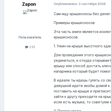
Zapon
Опубликовано:
3 сентября 2006
Сам ищу крышесносы без денег..
Примеры крышесносов
Эта часть книги является искл
крышесносов.
Пользователь
1. Ужин на крыше высотного здан
235
Для проведения этого крышесн
уединиться, и откуда открывае
крышу или способ достать ключи
напарника который будет помог
В идеале ты идешь гулять со св
девушкой идете якобы домой к в
поставить на крыше и пригласи
зайти к другу приходите на кры
если есть музыка, то советуем
2. Поиски клада.