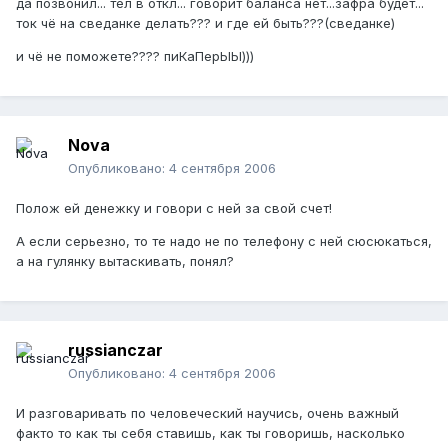
да позвонил... тел в откл... говорит баланса нет...зафра будет...
ток чё на сведанке делать??? и где ей быть???(сведанке)
и чё не поможете???? пиКаПерЫЫ)))
Nova
Опубликовано:
4 сентября 2006
Полож ей денежку и говори с ней за свой счет!
А если серьезно, то те надо не по телефону с ней сюсюкаться,
а на гулянку вытаскивать, понял?
russianczar
Опубликовано:
4 сентября 2006
И разговаривать по человеческий научись, очень важный
факто то как ты себя ставишь, как ты говоришь, насколько