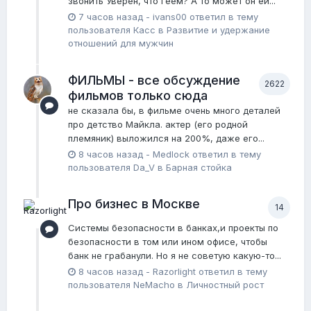
звонить Уверен, что геем? А то может он ей...
7 часов назад
-
ivans00
ответил в тему
пользователя
Касс
в
Pазвитие и удержание
отношений для мужчин
ФИЛЬМЫ - все обсуждение
2622
фильмов только сюда
не сказала бы, в фильме очень много деталей
про детство Майкла. актер (его родной
племяник) выложился на 200%, даже его...
8 часов назад
-
Medlock
ответил в тему
пользователя
Da_V
в
Барная стойка
Про бизнес в Москве
14
Системы безопасности в банках,и проекты по
безопасности в том или ином офисе, чтобы
банк не грабанули. Но я не советую какую-то...
8 часов назад
-
Razorlight
ответил в тему
пользователя
NeMacho
в
Личностный рост