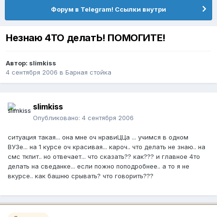
Форум в Telegram! Ссылки внутри
Незнаю 4ТО делатЬ! ПОМОГИТЕ!
Автор:
slimkiss
4 сентября 2006
в
Барная стойка
slimkiss
Опубликовано:
4 сентября 2006
ситуация такая... она мне оч нравиЦЦа ... учимся в одном
ВУЗе... на 1 курсе оч красивая... кароч.. что делать не знаю.. на
смс ткпит.. но отвечает... что сказать?? как??? и главное 4то
делать на сведанке... если пожно поподробнее.. а то я не
вкурсе.. как башню срывать? что говорить???