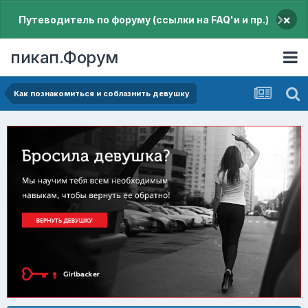
×
Путеводитель по форуму (ссылки на FAQ'и и пр.)
пикап.Форум
Как познакомиться и соблазнить девушку