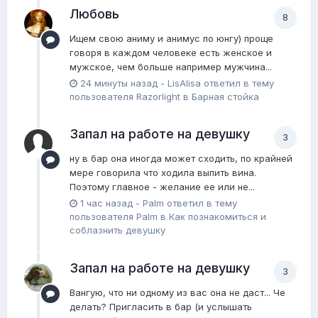
Любовь
8
Ищем свою аниму и анимус по юнгу) проще
говоря в каждом человеке есть женское и
мужское, чем больше например мужчина...
24 минуты назад
-
LisAlisa
ответил в тему
пользователя
Razorlight
в
Барная стойка
Запал на работе на девушку
3
ну в бар она иногда может сходить, по крайней
мере говорила что ходила выпить вина.
Поэтому главное - желание ее или не...
1 час назад
-
Palm
ответил в тему
пользователя
Palm
в
Как познакомиться и
соблазнить девушку
Запал на работе на девушку
3
Вангую, что ни одному из вас она не даст... Че
делать? Пригласить в бар (и услышать