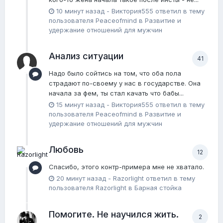
10 минут назад
-
Виктория555
ответил в тему
пользователя
Peaceofmind
в
Pазвитие и
удержание отношений для мужчин
Анализ ситуации
41
Надо было сойтись на том, что оба пола
страдают по-своему у нас в государстве. Она
начала за фем, ты стал качать что бабы...
15 минут назад
-
Виктория555
ответил в тему
пользователя
Peaceofmind
в
Pазвитие и
удержание отношений для мужчин
Любовь
12
Спасибо, этого контр-примера мне не хватало.
20 минут назад
-
Razorlight
ответил в тему
пользователя
Razorlight
в
Барная стойка
Помогите. Не научился жить.
2