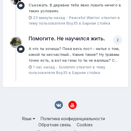
Съезжать. В деревне тебе явно ловить нечего в
таких условиях.
23 минуты назад
-
Peaceful Warrior
ответил в
тему пользователя
Boy35
в
Барная стойка
Помогите. Не научился жить.
2
А что ты хочешь? Пока весь пост - нытье о том,
какой ты несчастный... Какие такие? Ну травмы
точно есть, а вот на гены то ты че валишь? С...
1 час назад
-
Suvlehim
ответил в тему
пользователя
Boy35
в
Барная стойка
Язык
Политика конфиденциальности
Обратная связь
Cookies