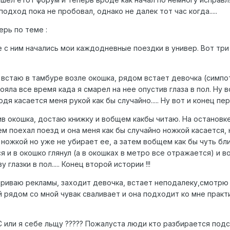
подход пока не пробовал, однако не далек тот час когда.....
рь по теме :
 с ним начались мои каждодневные поездки в универ. Вот три
 встаю в тамбуре возле окошка, рядом встает девочка (симпо
тояла все время када я смарел на нее опустив глаза в пол. Ну
я касается меня рукой как бы случайно..... Ну вот и конец пе
в окошка, достаю книжку и вобщем какбы читаю. На остановке
м поехал поезд и она меня как бы случайно ножкой касается,
 ножкой но уже не убирает ее, а затем вобщем как бы чуть бл
лся и в окошко глянул (а в окошках в метро все отражается) и 
глазки в пол..... Конец второй истории !!!
атриваю рекламы, заходит девочка, встает неподалеку,смотрю н
ядом со мной чувак сваливает и она подходит ко мне практиче
С или я себе льщу ????? Пожалуста люди кто разбирается подска