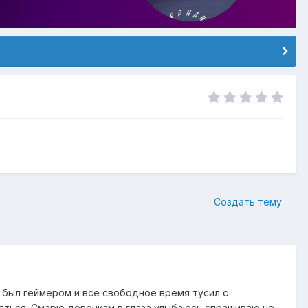
Создать тему
м был геймером и все свободное время тусил с
яться. Смарю девочкам в глаза улыбаюсь спрашиваю че-