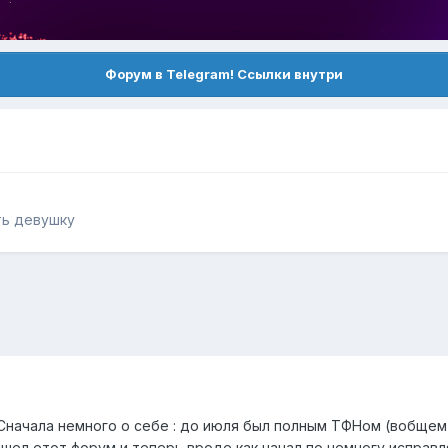
Форум в Telegram! Ссылки внутри
ть девушку
! Сначала немного о себе : до июля был полным ТФНом (вобще
шел етот форум и теперь вроде как начал по немногу исправл