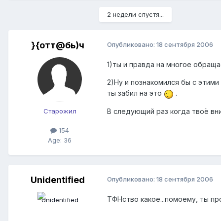
2 недели спустя...
}{oтт@бь)ч
Опубликовано:
18 сентября 2006
1)ты и правда на многое обращ
2)Ну и познакомился бы с этим
ты забил на это
.
В следующий раз когда твоё вн
Старожил
154
Age: 36
Unidentified
Опубликовано:
18 сентября 2006
ТФНство какое...помоему, ты про