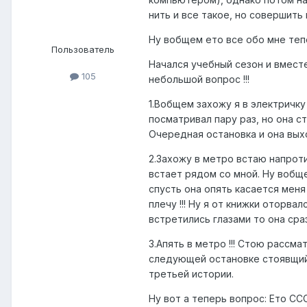
нить и все такое, но совершить 
Ну вобщем ето все обо мне тепе
Пользователь
Начался учебный сезон и вместе
105
небольшой вопрос !!!
1.Вобщем захожу я в электричку
посматривал пару раз, но она с
Очередная остановка и она выход
2.Захожу в метро встаю напроти
встает рядом со мной. Ну вобще
спусть она опять касается меня
плечу !!! Ну я от книжки оторва
встретились глазами то она сразу 
3.Апять в метро !!! Стою рассм
следующей остановке стоявщий р
третьей истории.
Ну вот а теперь вопрос: Ето СС