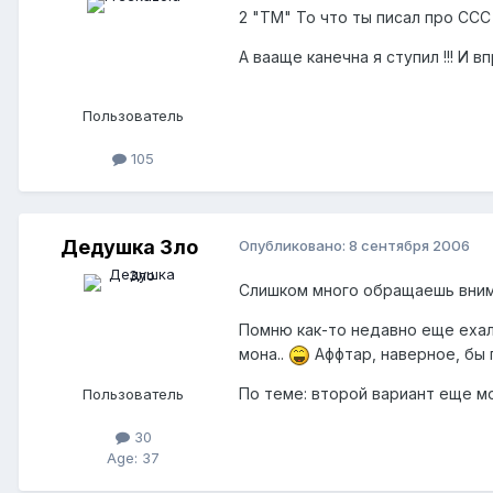
2 "TM" То что ты писал про ССС я
А вааще канечна я ступил !!! И 
Пользователь
105
Дедушка Зло
Опубликовано:
8 сентября 2006
Слишком много обращаешь внима
Помню как-то недавно еще ехал 
мона..
Аффтар, наверное, бы 
По теме: второй вариант еще мо
Пользователь
30
Age: 37