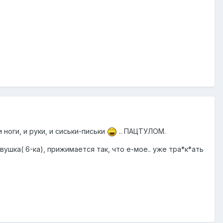
и ноги, и руки, и сиськи-письки
.. ПАЦТУЛОМ.
ушка( 6-ка), прижимается так, что е-мое.. уже тра*к*ать