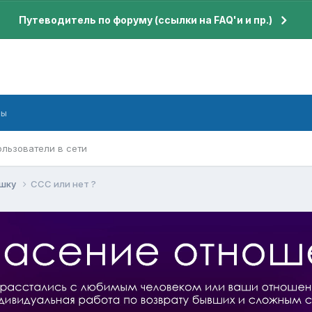
Путеводитель по форуму (ссылки на FAQ'и и пр.)
бы
ользователи в сети
ушку
ССС или нет ?