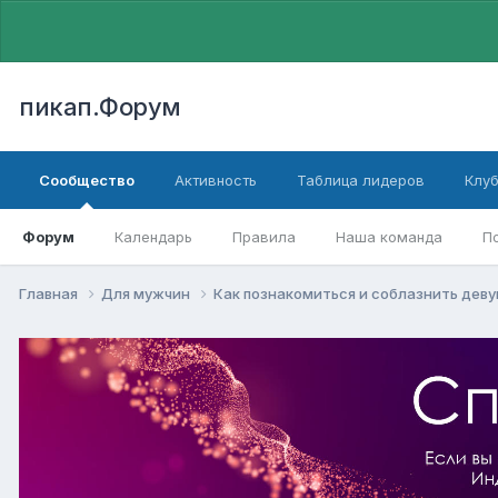
пикап.Форум
Сообщество
Активность
Таблица лидеров
Клу
Форум
Календарь
Правила
Наша команда
П
Главная
Для мужчин
Как познакомиться и соблазнить дев