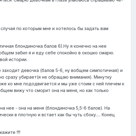
 случая по которым мне и хотелось бы задать вам
тичная блондиночка балов 6).Ну я конечно на нее
 вобщем забил я и еду себе спокойно в окошко смарю.
рвой истории.
 заходит девочка (балов 5-6, ну вобщем симпотичная) и
 но сразу убирает(я не обращаю внимания). Минутку
иже ко мне пододвигается и мы уже стоим с ней плечем к
вобщем вижу что сморит она на меня, но как только
а нее - она на меня (блондиночка 5,5-6 балов). На
ски в плотную и встает как бы чуть сбоку..... Конец
жите !!!!