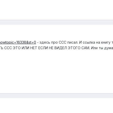
?showtopic=16338&st=0
- здесь про ССС писал. И ссылка на книгу
ТЬ ССС ЭТО ИЛИ НЕТ ЕСЛИ НЕ ВИДЕЛ ЭТОГО САМ. Или ты думае