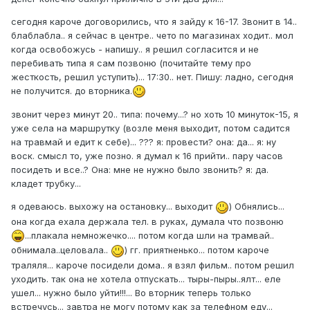
сегодня кароче договорились, что я зайду к 16-17. Звонит в 14..
блаблабла.. я сейчас в центре.. чето по магазинах ходит.. мол
когда освобожусь - напишу.. я решил согласится и не
перебивать типа я сам позвоню (почитайте тему про
жесткость, решил уступить)... 17:30.. нет. Пишу: ладно, сегодня
не получится. до вторника.
звонит через минут 20.. типа: почему...? но хоть 10 минуток-15, я
уже села на маршрутку (возле меня выходит, потом садится
на травмай и едит к себе)... ??? я: провести? она: да... я: ну
воск. смысл то, уже позно. я думал к 16 прийти.. пару часов
посидеть и все..? Она: мне не нужно было звонить? я: да.
кладет трубку...
я одеваюсь. выхожу на остановку... выходит
) Обнялись...
она когда ехала держала тел. в руках, думала что позвоню
...плакала немножечко.... потом когда шли на трамвай..
обнимала..целовала..
) гг. приятненько... потом кароче
траляля... кароче посидели дома.. я взял фильм.. потом решил
уходить. так она не хотела отпускать... тыры-пыры..ялт... еле
ушел... нужно было уйти!!!... Во вторник теперь только
встречусь... завтра не могу потому как за телефном еду...