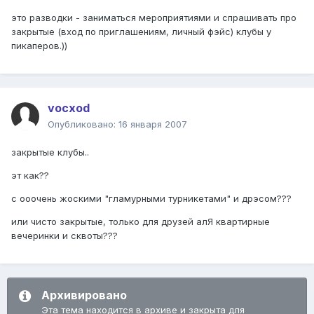
это разводки - заниматься мероприятиями и спрашивать про
закрытые (вход по приглашениям, личный фэйс) клубы у
пикаперов.))
vocxod
Опубликовано:
16 января 2007
закрытые клубы..
эт как??
с ооочень жоскими "гламурными турникетами" и дрэсом???
или чисто закрытые, только для друзей алЯ квартирные
вечеринки и сквоты???
Архивировано
Эта тема находится в архиве и закрыта для