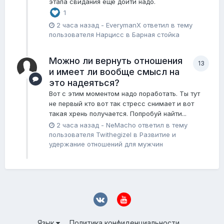
этапа свидания еще дойти надо.
1
2 часа назад
-
EverymanX
ответил в тему
пользователя
Нарцисс
в
Барная стойка
Можно ли вернуть отношения
13
и имеет ли вообще смысл на
это надеяться?
Вот с этим моментом надо поработать. Ты тут
не первый кто вот так стресс снимает и вот
такая хрень получается. Попробуй найти...
2 часа назад
-
NeMacho
ответил в тему
пользователя
Twithegizel
в
Pазвитие и
удержание отношений для мужчин
Язык
Политика конфиденциальности