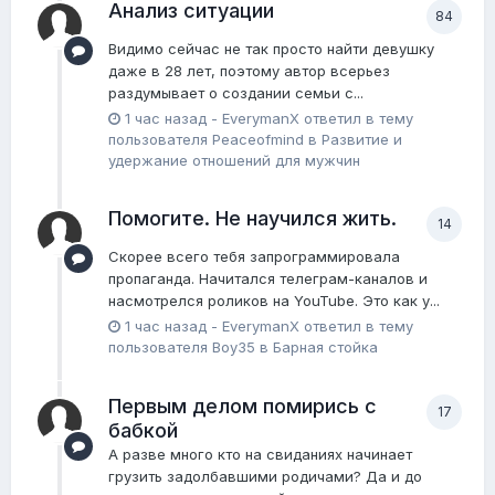
Анализ ситуации
84
Видимо сейчас не так просто найти девушку
даже в 28 лет, поэтому автор всерьез
раздумывает о создании семьи с...
1 час назад
-
EverymanX
ответил в тему
пользователя
Peaceofmind
в
Pазвитие и
удержание отношений для мужчин
Помогите. Не научился жить.
14
Скорее всего тебя запрограммировала
пропаганда. Начитался телеграм-каналов и
насмотрелся роликов на YouTube. Это как у...
1 час назад
-
EverymanX
ответил в тему
пользователя
Boy35
в
Барная стойка
Первым делом помирись с
17
бабкой
А разве много кто на свиданиях начинает
грузить задолбавшими родичами? Да и до