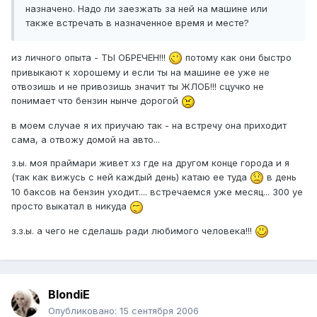
назначено. Надо ли заезжать за ней на машине или
также встречать в назначенное время и месте?
из личного опыта - ТЫ ОБРЕЧЕН!!!
потому как они быстро
привыкают к хорошему и если ты на машине ее уже не
отвозишь и не привозишь значит ты ЖЛОБ!!! сцучко не
понимает что бензин нынче дорогой
в моем случае я их приучаю так - на встречу она приходит
сама, а отвожу домой на авто...
з.ы. моя праймари живет хз где на другом конце города и я
(так как вижусь с ней каждый день) катаю ее туда
в день
10 баксов на бензин уходит.... встречаемся уже месяц... 300 уе
просто выкатал в никуда
з.з.ы. а чего не сделашь ради любимого человека!!!
BlondiE
Опубликовано:
15 сентября 2006