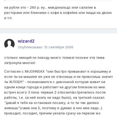
на рубли это - 260 р. ну... макдональдс или салатик в
ресторане или блинчики с кофе в кофейне или пицца на двоих
и т.п.
wizard2
Опубликовано:
15 сентября 2006
столько эмоций по поводу моего топика! похоже эта тема
затронула многих!
Согласен с MrJOHNSAX "они быстро привыкают к хорошему и
если ты на машине ее уже не отвозишь и не привозишь значит
ты ЖЛОБ!!!" - познакомился с девчонкой которая живет на
одном конце города и работает на другом близком ко мне.
встреч всего 3 пока. первые 2 отвозил(встречались после
работы, т.е. за ней ехать не надо было), на третьей сказал
"давай я тебя на остановке посажу, а то ты так далеко
живешь"(сама она 5, поэтому и думаю а оно мне надо...).
проводил, посадил, причем уехала сразу на первом жо