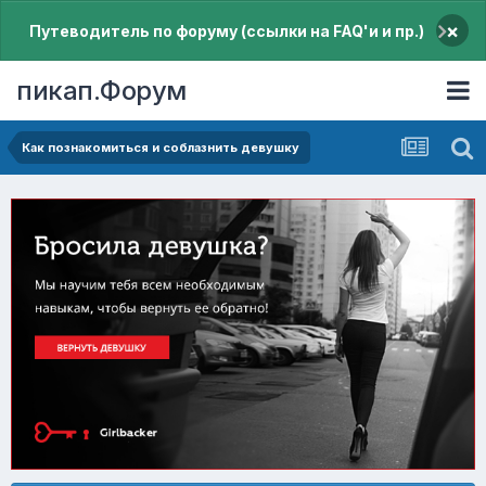
×
Путеводитель по форуму (ссылки на FAQ'и и пр.)
пикап.Форум
Как познакомиться и соблазнить девушку