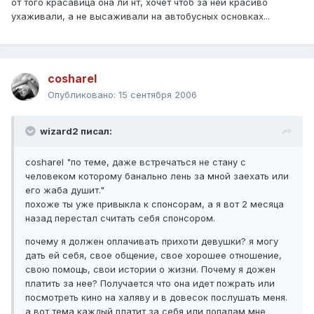
от того красавица она ли нт, хочет чтоб за ней красиво
ухаживали, а не высаживали на автобусных основках...
cosharel
Опубликовано:
15 сентября 2006
wizard2 писал:
cosharel "по теме, даже встречаться не стану с
человеком которому банально лень за мной заехать или
его жаба душит."
похоже ты уже привыкла к спонсорам, а я вот 2 месяца
назад перестал считать себя спонсором.
почему я должен оплачивать прихоти девушки? я могу
дать ей себя, свое общение, свое хорошее отношение,
свою помощь, свои истории о жизни. Почему я дожен
платить за нее? Получается что она идет пожрать или
посмотреть кино на халяву и в довесок послушать меня.
а вот тема каждый платит за себя или попалам мне