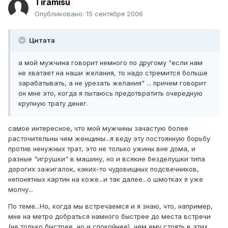
Tiramisu
Опубликовано:
15 сентября 2006
Цитата
а мой мужчина говорит немного по другому "если нам
не хватает на наши желания, то надо стремится больше
зарабатывать, а не урезать желания" ... причем говорит
он мне это, когда я пытаюсь предотвратить очередную
крупную трату денег.
самое интересное, что мой мужчины зачастую более
расточительны чем женщины...я веду эту постоянную борьбу
против ненужных трат, это не только ужины вне дома, и
разные "игрушки" в машину, но и всякие безделушки типа
дорогих зажигалок, каких-то чудовищных подсвечников,
непонятных картин на коже...и так далее...о шмотках я уже
молчу...
По теме...Но, когда мы встречаемся и я знаю, что, например,
мне на метро добраться намного быстрее до места встречи
(не только быстрее, но и спокойнее), чем ему стоять в этих