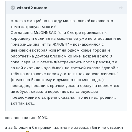
wizard2 писал:
столько эмоций по поводу моего топика! похоже эта
тема затронула многих!
Согласен с MrJOHNSAX "они быстро привыкают к
хорошему и если ты на машине ее уже не отвозишь и не
привозишь значит ты ЖЛОБ!!!" - познакомился с
девчонкой которая живет на одном конце города и
работает на другом близком ко мне. встреч всего 3
пока. первые 2 отвозил(встречались после работы, т.е.
за ней ехать не надо было), на третьей сказал "давай я
тебя на остановке посажу, а то ты так далеко живешь"
(сама она 5, поэтому и думаю а оно мне надо...).
проводил, посадил, причем уехала сразу на первом жо
автобусе, сказала пересядет. на следующее
предложение о встрече сказала, что нет настроения...
вот так вот...
согласен на все 100%...
а за блонди я бы принципиально не заезжал бы и не отвозил