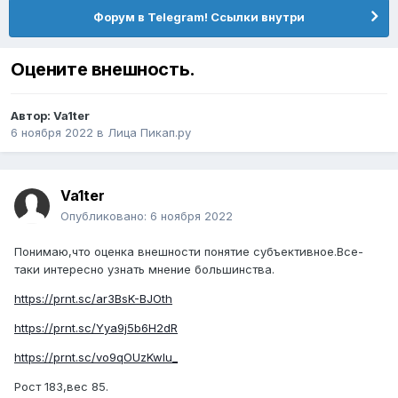
Форум в Telegram! Ссылки внутри
Оцените внешность.
Автор:
Va1ter
6 ноября 2022
в
Лица Пикап.ру
Va1ter
Опубликовано:
6 ноября 2022
Понимаю,что оценка внешности понятие субъективное.Все-
таки интересно узнать мнение большинства.
https://prnt.sc/ar3BsK-BJOth
https://prnt.sc/Yya9j5b6H2dR
https://prnt.sc/vo9qOUzKwIu_
Рост 183,вес 85.