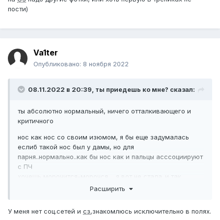
пости)
Va1ter
Опубликовано:
8 ноября 2022
08.11.2022 в 20:39,
ты приедешь ко мне?
сказал:
ты абсолютно нормальный, ничего отталкивающего и
критичного
нос как нос со своим изюмом, я бы еще задумалась
еслиб такой нос был у дамы, но для
парня..нормально..как бы нос как и пальцы асссоциируют
с ПЧ
хочешь морочится-морочся, я вот не стала..и так
хорошо живу (врача выбирай из тех к кому обращаются
Расширить
дагестанские девушки)
У меня нет соц.сетей и
сз
,знакомлюсь исключительно в полях.
если тебе хочется быть красавчиком подсушись и