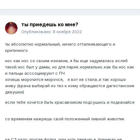
ты приедешь ко мне?
Опубликовано:
8 ноября 2022
ты абсолютно нормальный, ничего отталкивающего и
критичного
нос как нос со своим изюмом, я бы еще задумалась еслиб
такой нос был у дамы, но для парня..нормально..как бы нос как
и пальцы асссоциируют с ПЧ
хочешь морочится-морочся, я вот не стала..и так хорошо
живу (врача выбирай из тех к кому обращаются дагестанские
девушки)
если тебе хочется быть красавчиком подсушись и подкачайся
со временем нажрешь свой положенный пивной животик
на
СЗ
надо другие фотки, или хоть первую в трениках не