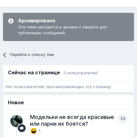
подкачайся
со временем нажрешь свой положенный пивной
Архивировано
животик
Эта тема находится в архиве и закрыта для
публикации сообщений.
на
СЗ
надо другие фотки, или хоть первую в трениках не
пости)
Перейти к списку тем
Сейчас на странице
0 пользователей
Нет пользователей, просматривающих эту страницу.
Новое
Модельки не всегда красивые
53
или парни их боятся?
1