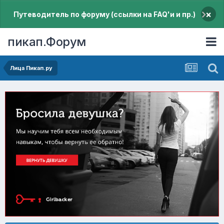
×
Путеводитель по форуму (ссылки на FAQ'и и пр.)
пикап.Форум
Лица Пикап.ру