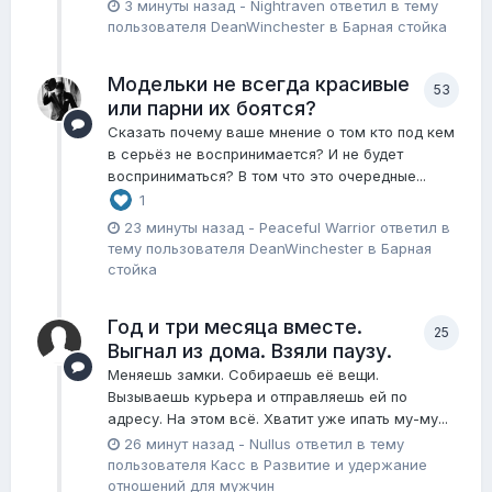
3 минуты назад
-
Nightraven
ответил в тему
пользователя
DeanWinchester
в
Барная стойка
Модельки не всегда красивые
53
или парни их боятся?
Сказать почему ваше мнение о том кто под кем
в серьёз не воспринимается? И не будет
восприниматься? В том что это очередные...
1
23 минуты назад
-
Peaceful Warrior
ответил в
тему пользователя
DeanWinchester
в
Барная
стойка
Год и три месяца вместе.
25
Выгнал из дома. Взяли паузу.
Меняешь замки. Собираешь её вещи.
Вызываешь курьера и отправляешь ей по
адресу. На этом всё. Хватит уже ипать му-му...
26 минут назад
-
Nullus
ответил в тему
пользователя
Касс
в
Pазвитие и удержание
отношений для мужчин