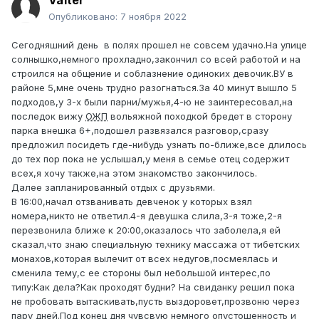
Va1ter
Опубликовано:
7 ноября 2022
Сегодняшний день в полях прошел не совсем удачно.На улице
солнышко,немного прохладно,закончил со всей работой и на
строился на общение и соблазнение одиноких девочик.ВУ в
районе 5,мне очень трудно разогнаться.За 40 минут вышло 5
подходов,у 3-х были парни/мужья,4-ю не заинтересовал,на
последок вижу
ОЖП
вольяжной походкой бредет в сторону
парка внешка 6+,подошел развязался разговор,сразу
предложил посидеть где-нибудь узнать по-ближе,все длилось
до тех пор пока не услышал,у меня в семье отец содержит
всех,я хочу также,на этом знакомство закончилось.
Далее запланированный отдых с друзьями.
В 16:00,начал отзванивать девченок у которых взял
номера,никто не ответил.4-я девушка слила,3-я тоже,2-я
перезвонила ближе к 20:00,оказалось что заболела,я ей
сказал,что знаю специальную технику массажа от тибетских
монахов,которая вылечит от всех недугов,посмеялась и
сменила тему,с ее стороны был небольшой интерес,по
типу:Как дела?Как проходят будни? На свиданку решил пока
не пробовать вытаскивать,пусть выздоровет,прозвоню через
пару дней.Под конец дня чувсвую немного опустошенность и