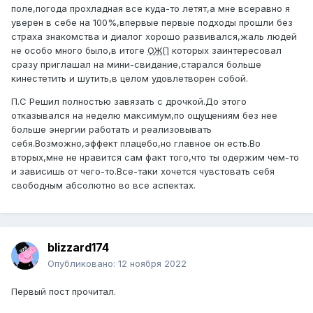
поле,погода прохладная все куда-то летят,а мне всеравно я
уверен в себе на 100%,впервые первые подходы прошли без
страха знакомства и диалог хорошо развивался,жаль людей
не особо много было,в итоге
ОЖП
которых заинтересовал
сразу приглашал на мини-свидание,старался больше
кинестетить и шутить,в целом удовлетворен собой.
П.С Решил полностью завязать с дрочкой.До этого
отказывался на неделю максимум,по ощущениям без нее
больше энергии работать и реализовывать
себя.Возможно,эффект плацебо,но главное он есть.Во
вторых,мне не нравится сам факт того,что ты одержим чем-то
и зависишь от чего-то.Все-таки хочется чувстовать себя
свободным абсолютно во все аспектах.
blizzard174
Опубликовано:
12 ноября 2022
Первый пост прочитал.