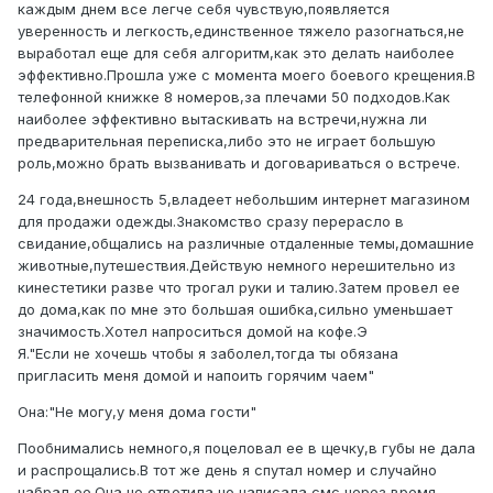
каждым днем все легче себя чувствую,появляется
уверенность и легкость,единственное тяжело разогнаться,не
выработал еще для себя алгоритм,как это делать наиболее
эффективно.Прошла уже с момента моего боевого крещения.В
телефонной книжке 8 номеров,за плечами 50 подходов.Как
наиболее эффективно вытаскивать на встречи,нужна ли
предварительная переписка,либо это не играет большую
роль,можно брать вызванивать и договариваться о встрече.
24 года,внешность 5,владеет небольшим интернет магазином
для продажи одежды.Знакомство сразу перерасло в
свидание,общались на различные отдаленные темы,домашние
животные,путешествия.Действую немного нерешительно из
кинестетики разве что трогал руки и талию.Затем провел ее
до дома,как по мне это большая ошибка,сильно уменьшает
значимость.Хотел напроситься домой на кофе.Э
Я."Если не хочешь чтобы я заболел,тогда ты обязана
пригласить меня домой и напоить горячим чаем"
Она:"Не могу,у меня дома гости"
Пообнимались немного,я поцеловал ее в щечку,в губы не дала
и распрощались.В тот же день я спутал номер и случайно
набрал ее.Она не ответила,но написала смс через время