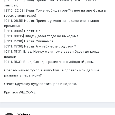
[31.10, 22:08] Влад: Привет,Настя,какие у тебя планы на
завтра?)
[31.10, 22:08] Влад: Тоже любишь горы?(у нее на аве фотка в
горах,у меня тоже)
[01.11, 08:15] Настя: Привет, у меня на неделе очень мало
времени)
[01.11, 08:15] Настя: Да
[01.11, 09:35] Влад: Давай тогда на выходные
[01.11, 15:30] Настя: Спишемся
[01.11, 15:30] Настя: А у тебя есть соц сети ?
[01.11, 15:31] Влад: Нету,у меня тоже завал будет до конца
недели
[01.11, 15:31] Влад: Сегодня разве что свободный день.
Совсем как-то тухло вышло.Лучше прозвон или дальше
развивать переписку?
Отчеты,думаюу буду постить раз в неделю.
Критики WELCOME.