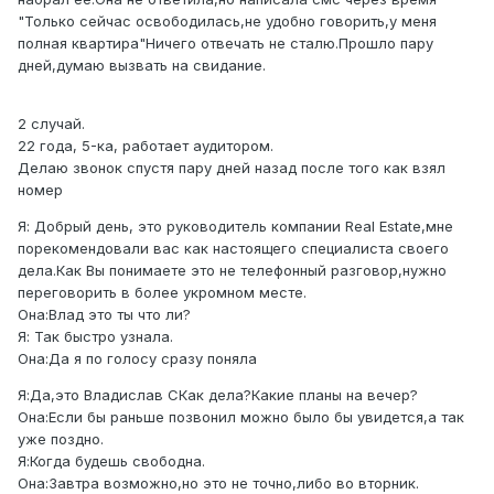
"Только сейчас освободилась,не удобно говорить,у меня
полная квартира"Ничего отвечать не сталю.Прошло пару
дней,думаю вызвать на свидание.
2 случай.
22 года, 5-ка, работает аудитором.
Делаю звонок спустя пару дней назад после того как взял
номер
Я: Добрый день, это руководитель компании Real Estate,мне
порекомендовали вас как настоящего специалиста своего
дела.Как Вы понимаете это не телефонный разговор,нужно
переговорить в более укромном месте.
Она:Влад это ты что ли?
Я: Так быстро узнала.
Она:Да я по голосу сразу поняла
Я:Да,это Владислав СКак дела?Какие планы на вечер?
Она:Если бы раньше позвонил можно было бы увидется,а так
уже поздно.
Я:Когда будешь свободна.
Она:Завтра возможно,но это не точно,либо во вторник.