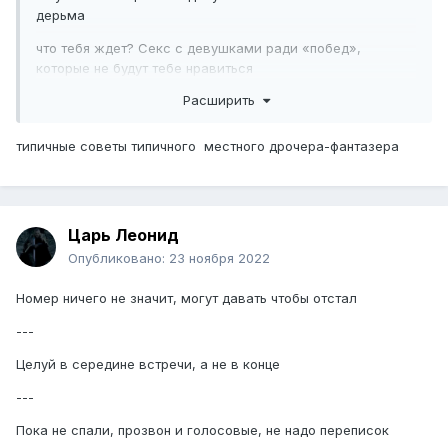
дерьма
что тебя ждет? Секс с девушками ради «побед»,
которые не будут тебе нравиться
Расширить
с теми, кто тебе будет нравиться, ты будешь создавать
темы в другой ветке, где обсуждают «все было хорошо,
а потом вдруг она перестала отвечать. Хочу все вернуть.
типичные советы типичного местного дрочера-фантазера
Что делать? Памагите»
аргументы:
Царь Леонид
Опубликовано:
23 ноября 2022
1) проводил до дома, думаю это ошибка, минус
значимость
Номер ничего не значит, могут давать чтобы отстал
реально??? Ты думаешь что значимость тебя для
---
человека уменьшится, если ты до дома его проводил?
Целуй в середине встречи, а не в конце
ну ты тогда сразу в рожу плюй по такой логике, тогда
сразу влюбятся
---
Пока не спали, прозвон и голосовые, не надо переписок