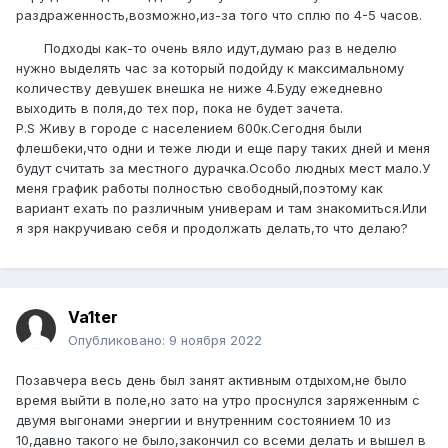
раздраженность,возможно,из-за того что сплю по 4-5 часов.
Подходы как-то очень вяло идут,думаю раз в неделю
нужно выделять час за который подойду к максимальному
количеству девушек внешка не ниже 4.Буду ежедневно
выходить в поля,до тех пор, пока не будет зачета.
P.S Живу в городе с населением 600к.Сегодня были
флешбеки,что одни и теже люди и еще пару таких дней и меня
будут считать за местного дурачка.Особо людных мест мало.У
меня график работы полностью свободный,поэтому как
вариант ехать по различным универам и там знакомиться.Или
я зря накручиваю себя и продолжать делать,то что делаю?
Va1ter
Опубликовано:
9 ноября 2022
Позавчера весь день был занят активным отдыхом,не было
время выйти в поле,но зато на утро проснулся заряженным с
двумя выгонами энергии и внутренним состоянием 10 из
10,давно такого не было,закончил со всеми делать и вышел в