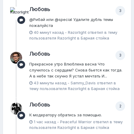
Любовь
3
@Рибай или @special Удалите дубль темы
пожалуйста
40 минут назад
-
Razorlight
ответил в тему
пользователя
Razorlight
в
Барная стойка
Любовь
3
Прекрасное утро Влюблена весна Что
случилось с сердцем? Снова бьется как тогда.
А в небе так скучно Я устaл мечтать И...
43 минуты назад
-
Sammy_Davis
ответил в
тему пользователя
Razorlight
в
Барная стойка
Любовь
2
К модератору обратись за помощью.
1 час назад
-
Peaceful Warrior
ответил в тему
пользователя
Razorlight
в
Барная стойка