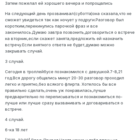
Затем пожелал ей хорошего вечера и попрощались
На следующий день прозванивал(суботта)она сказала,что не
сможет увидеться так как ночует у подруги.Разговор был
коротким,перекинулись парочкой фраз и все
закончилось.Думаю завтра позвонить,договориться о встрече
на вторник,если скажет занята,предложить ей назначить
встречу.Если внятного ответа не будет,думаю можно
закрывать случай.
3 случай.
Сегодня в троллейбусе познакомился с девушкой.7-8,21
год.Вся дорогу общались минут 20-30 разговор проходил
легко и приятно,без всякого флирта. Хотелось бы все
правильно сделать,очень уж понравилась,лучше
предварительно по переписываться и познакомиться по-
лучше или лучше сразу вызванивать и договариваться о
встрече.
4 случай.
6-ка 18 лет