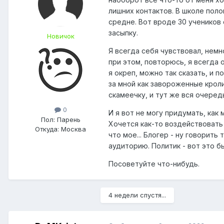
лишних контактов. В школе поло
средне. Вот вроде 30 учеников 
засыпку.
Новичок
Я всегда себя чувствовал, немн
при этом, повторюсь, я всегда о
я окреп, можно так сказать, и 
за мной как завороженные кроли
скамеечку, и тут же вся очеред
0
И я вот не могу придумать, как 
Пол:
Парень
Хочется как-то воздействовать н
Откуда:
Москва
что мое... Блогер - ну говорит
аудиторию. Политик - вот это 
Посоветуйте что-нибудь.
4 недели спустя...