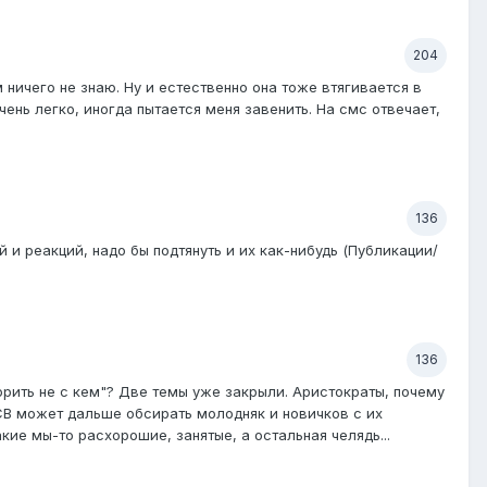
204
 ничего не знаю. Ну и естественно она тоже втягивается в
ень легко, иногда пытается меня завенить. На смс отвечает,
136
 и реакций, надо бы подтянуть и их как-нибудь (Публикации/
136
орить не с кем"? Две темы уже закрыли. Аристократы, почему
СВ может дальше обсирать молодняк и новичков с их
ие мы-то расхорошие, занятые, а остальная челядь...