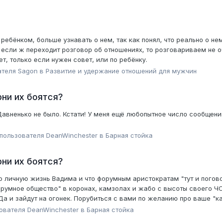
ебёнком, больше узнавать о нем, так как понял, что реально о нем
 если ж переходит розговор об отношениях, то розговариваем не оч
т, только если нужен совет, или по ребёнку.
ателя
Sagon
в
Pазвитие и удержание отношений для мужчин
ни их боятся?
Давненько не было. Кстати! У меня ещё любопытное число сообщений
 пользователя
DeanWinchester
в
Барная стойка
ни их боятся?
о личную жизнь Вадима и что форумным аристократам "тут и погов
орумное общество" в коронах, камзолах и жабо с высоты своего Ч
и зайдут на огонек. Порубиться с вами по желанию про ваше "как
зователя
DeanWinchester
в
Барная стойка