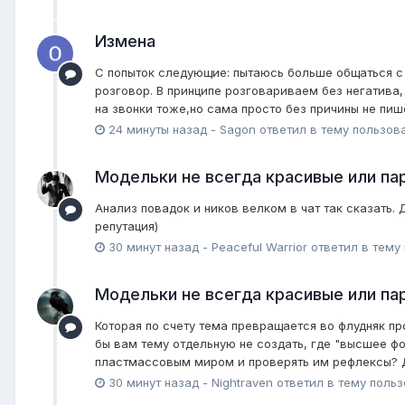
Измена
С попыток следующие: пытаюсь больше общаться с р
розговор. В принципе розговариваем без негатива,
на звонки тоже,но сама просто без причины не пише
24 минуты назад
-
Sagon
ответил в тему пользов
Модельки не всегда красивые или пар
Анализ повадок и ников велком в чат так сказать. 
репутация)
30 минут назад
-
Peaceful Warrior
ответил в тему
Модельки не всегда красивые или пар
Которая по счету тема превращается во флудняк пр
бы вам тему отдельную не создать, где "высшее ф
пластмассовым миром и проверять им рефлексы? Да 
30 минут назад
-
Nightraven
ответил в тему поль