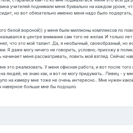
вина учителей поднимали меня буквально на каждом уроке, что
сидит, но вот обязательно именно меня надо было подергать,
ого белой вороной)) у меня были миллионы комплексов по пов
казывался в центре внимания сам того не желая. И только лет в
понял, что это мой талант. Да, я необычный, своеобразный, но
ки. Я даже могу ничего не говорить, условно, прихожу в полик
ь начинает меня рассматривать, ловить мой взгляд. Сейчас на
мне это реализовать. У меня офисная работа, и вот после того 
а людей, не знаю как, и вот не могу придумать... Певец - у мен
ь тупо на камеру мне тоже не очень интересно... Мне нужен ка
бы наверное больше мне бы подошло.