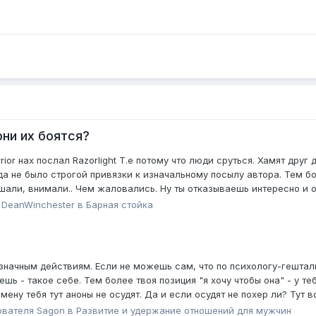
ни их боятся?
ior нах послал Razorlight Т.е потому что люди сруться. Хамят друг 
гда не было строгой привязки к изначальному посылу автора. Тем 
ушали, внимали.. Чем жаловались. Ну ты отказываешь интересно и от
я
DeanWinchester
в
Барная стойка
значным действиям. Если не можешь сам, что по психологу-гешта
шь - такое себе. Тем более твоя позиция "я хочу чтобы она" - у теб
мену тебя тут аноны не осудят. Да и если осудят не похер ли? Тут
ователя
Sagon
в
Pазвитие и удержание отношений для мужчин