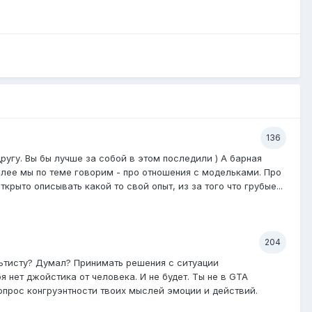
136
другу. Вы бы лучше за собой в этом последили ) А барная
более мы по теме говорим - про отношения с модельками. Про
крыто описывать какой то свой опыт, из за того что грубые...
204
льтисту? Думал? Принимать решения с ситуации
я нет джойстика от человека. И не будет. Ты не в GTA
 вопрос конгруэнтности твоих мыслей эмоции и действий.