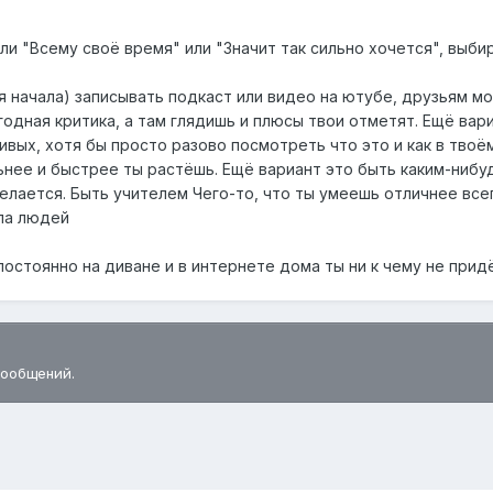
или "Всему своё время" или "Значит так сильно хочется", выби
я начала) записывать подкаст или видео на ютубе, друзьям м
и годная критика, а там глядишь и плюсы твои отметят. Ещё ва
ивых, хотя бы просто разово посмотреть что это и как в твоё
ьнее и быстрее ты растёшь. Ещё вариант это быть каким-нибу
елается. Быть учителем Чего-то, что ты умеешь отличнее все
ппа людей
 постоянно на диване и в интернете дома ты ни к чему не прид
сообщений.