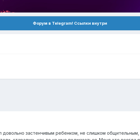
Форум в Telegram! Ссылки внутри
л довольно застенчивым ребенком, не слишком общительным, с
тели, старались как-то ко мне подмазаться. Меня это всегда 