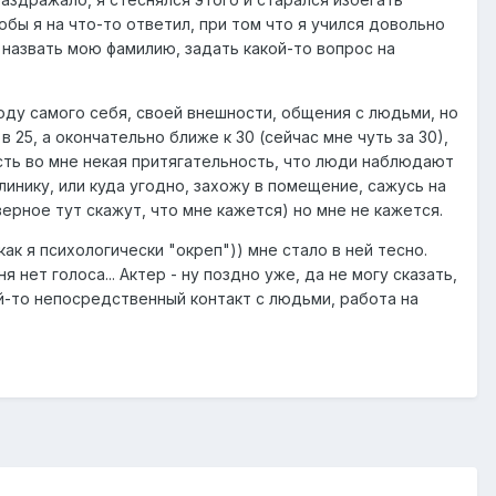
бы я на что-то ответил, при том что я учился довольно
 назвать мою фамилию, задать какой-то вопрос на
оду самого себя, своей внешности, общения с людьми, но
 25, а окончательно ближе к 30 (сейчас мне чуть за 30),
 есть во мне некая притягательность, что люди наблюдают
линику, или куда угодно, захожу в помещение, сажусь на
верное тут скажут, что мне кажется) но мне не кажется.
как я психологически "окреп")) мне стало в ней тесно.
я нет голоса... Актер - ну поздно уже, да не могу сказать,
кой-то непосредственный контакт с людьми, работа на