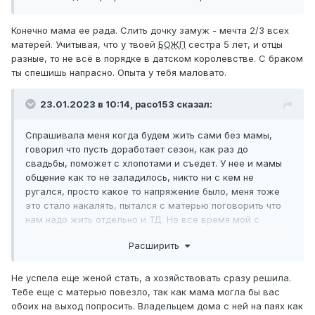
Конечно мама ее рада. Слить дочку замуж - мечта 2/3 всех
матерей. Учитывая, что у твоей
БОЖП
сестра 5 лет, и отцы
разные, то не всё в порядке в датском королевстве. С браком
ты спешишь напрасно. Опыта у тебя маловато.
23.01.2023 в 10:14,
paco153
сказал:
Спрашивала меня когда будем жить сами без мамы,
говорил что пусть доработает сезон, как раз до
свадьбы, поможет с хлопотами и съедет. У нее и мамы
общение как то не заладилось, никто ни с кем не
ругался, просто какое то напряжение было, меня тоже
это стало накалять, пытался с матерью поговорить что
нам надо жить отдельно и ТД. Но все время мой с
матерью разговор заканчивался скандалом. Каждый
Расширить
день на протяжении 2х месяцев я думал как поступить
ведь это и ее дом тоже наполовину и выгнать родную
мать я тоже не могу.
Не успела еще женой стать, а хозяйствовать сразу решила.
Тебе еще с матерью повезло, так как мама могла бы вас
обоих на выход попросить. Владельцем дома с ней на паях как