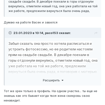
свадьбе свадьбе. В декабре поехали в горы отдохнули
вернулись, отметили новый год, она уже работала на той
же работе, предложили вернуться была очень рада,
Думаю на работе Васек и завелся
23.01.2023 в 10:14,
paco153
сказал:
Забыл сказать она просто хотела расписаться и
устроить фотосессию, но ее родители настояли
прям на свадьбе свадьбе. В декабре поехали в
горы отдохнули вернулись, отметили новый год, она
уже работала на той же работе, предложили
вернуться была очень рада, я поговорив с матерью
наконец без скандалов, приняли решение делить
Расширить
дом, продавать квартиру и строиться ещё на
участке отдельно от нее.
Тот же хрен только в профиль. На одном участке... ты еще не
Вроде все стало налаживаться, но наши отношения
знаешь как это бывает когда твоя жена свекровь свою
стали больше дружескими.
ненавидит.