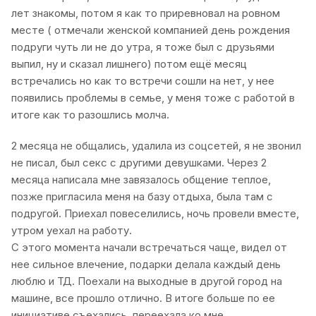
лет знакомы, потом я как то приревновал на ровном
месте ( отмечали женской компанией день рождения
подруги чуть ли не до утра, я тоже был с друзьями
выпил, ну и сказал лишнего) потом ещё месяц
встречались но как то встречи сошли на нет, у нее
появились проблемы в семье, у меня тоже с работой в
итоге как то разошлись молча.
2 месяца не общались, удалила из соцсетей, я не звонил
не писал, был секс с другими девушками. Через 2
месяца написала мне завязалось общение теплое,
позже пригласила меня на базу отдыха, была там с
подругой. Приехал повеселились, ночь провели вместе,
утром уехал на работу.
С этого момента начали встречаться чаще, видел от
нее сильное влечение, подарки делала каждый день
люблю и ТД. Поехали на выходные в другой город на
машине, все прошло отлично. В итоге больше по ее
инициативе съехались, переехала ко мне.