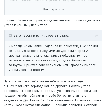
сказал лишнего) потом ещё месяц встречались но как то
встречи сошли на нет, у нее появились проблемы в
Расширить
семье, у меня тоже с работой в итоге как то разошлись
молча.
Вполне обычная история, когда нет никаких особых чувств ни
у тебя к ней, ни у неё к тебе.
23.01.2023 в 10:14,
paco153
сказал:
2 месяца не общались, удалила из соцсетей, я не звонил
не писал, был секс с другими девушками. Через 2
месяца написала мне завязалось общение теплое,
позже пригласила меня на базу отдыха, была там с
подругой. Приехал повеселились, ночь провели вместе,
утром уехал на работу.
Ну это классика. Баба после тебя или еще в конце
вышеуказанного периода нашла другого. Поэтому твоя
ревность - это не только тебе минус в значимость, но и как
предлог, чтобы тебя слить и себе бонус: типа ушла от
неадеквата.
ОЖП
не любят быть виноватыми. Но что-то пошло
не так. Новая ветка сломалась - решила вернутся к старой.