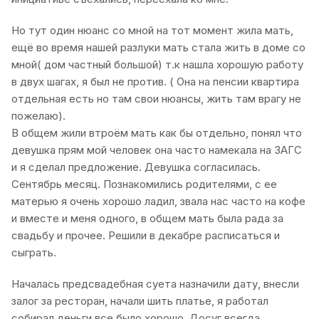
Но тут один нюанс со мной на тот момент жила мать,
ещё во время нашей разлуки мать стала жить в доме со
мной( дом частный большой) т.к нашла хорошую работу
в двух шагах, я был не против. ( Она на пенсии квартира
отдельная есть но там свои нюансы, жить там врагу не
пожелаю).
В общем жили втроём мать как бы отдельно, понял что
девушка прям мой человек она часто намекала на ЗАГС
и я сделал предложение. Девушка согласилась.
Сентябрь месяц. Познакомились родителями, с ее
матерью я очень хорошо ладил, звала нас часто на кофе
и вместе и меня одного, в общем мать была рада за
свадьбу и прочее. Решили в декабре расписаться и
сыграть.
Началась предсвадебная суета назначили дату, внесли
залог за ресторан, начали шить платье, я работал
собирал деньги все было хорошо. Досуг всегда