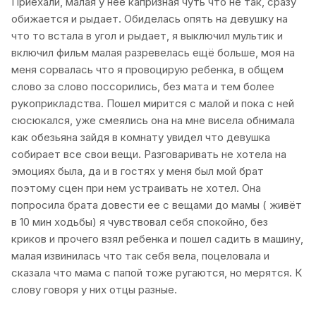
Приехали, малая у нее капризная чуть что не так, сразу
обижается и рыдает. Обиделась опять на девушку на
что то встала в угол и рыдает, я выключил мультик и
включил фильм малая разревелась ещё больше, моя на
меня сорвалась что я провоцирую ребенка, в общем
слово за слово поссорились, без мата и тем более
рукоприкладства. Пошел мирится с малой и пока с ней
сюсюкался, уже смеялись она на мне висела обнимала
как обезьяна зайдя в комнату увидел что девушка
собирает все свои вещи. Разговаривать не хотела на
эмоциях была, да и в гостях у меня был мой брат
поэтому сцен при нем устраивать не хотел. Она
попросила брата довести ее с вещами до мамы ( живёт
в 10 мин ходьбы) я чувствовал себя спокойно, без
криков и прочего взял ребенка и пошел садить в машину,
малая извинилась что так себя вела, поцеловала и
сказала что мама с папой тоже ругаются, но мерятся. К
слову говоря у них отцы разные.