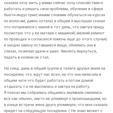
сказала хочу жить у мамы сейчас хочу спокойствия и
работать и решать свои проблемы, обучение в сфере
бьюти индустрии( иными словами обучаться на курсах
по волосам, давно хотела) в общем я выслушал сказал
что погорячился с малой в тот день, что завтра приду
посмотрю что у ее матери с машиной( мелкий ремонт
по проводке я согласился помочь ещё до этого случая)
и заодно завезу оставшиеся вещи, обнялись она в
слезах, пожелал удачи и ушел. Умолять вернуться,
падать в колени не стал.
На след. день в общей группе в телеге друзья звали на
посиделки, что ждут нас всех, на что она написала в
общем чате что будет работать а потом домой
отдыхать т.к не выспалась и завтра на работу.
Я поехал мы собрались общались выпивали смеялись
все как обычно, никто не упомянул о произошедшем, но
в конце встречи жена друга упомянула, что моя сказала
придет на следующую посиделки. ( Не знаю может с