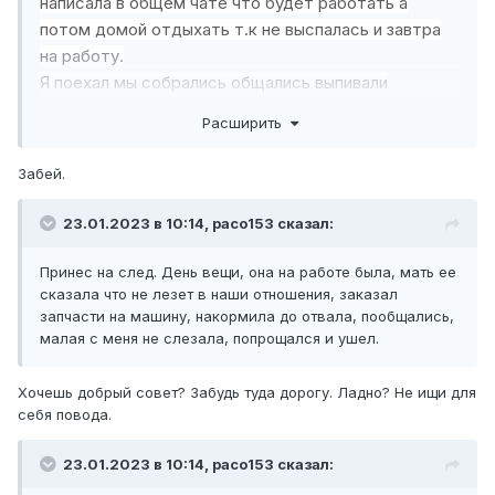
написала в общем чате что будет работать а
потом домой отдыхать т.к не выспалась и завтра
на работу.
Я поехал мы собрались общались выпивали
смеялись все как обычно, никто не упомянул о
Расширить
произошедшем, но в конце встречи жена друга
упомянула, что моя сказала придет на следующую
Забей.
посиделки. ( Не знаю может с ней лично говорила,
но в общем чате за это не было ничего.)
23.01.2023 в 10:14,
paco153
сказал:
Принес на след. День вещи, она на работе была, мать ее
сказала что не лезет в наши отношения, заказал
запчасти на машину, накормила до отвала, пообщались,
малая с меня не слезала, попрощался и ушел.
Хочешь добрый совет? Забудь туда дорогу. Ладно? Не ищи для
себя повода.
23.01.2023 в 10:14,
paco153
сказал: