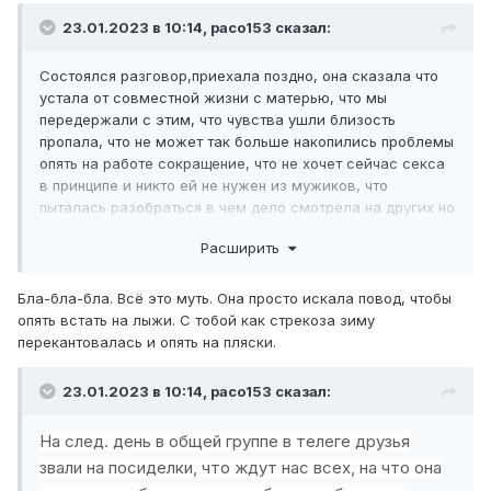
23.01.2023 в 10:14,
paco153
сказал:
Состоялся разговор,приехала поздно, она сказала что
устала от совместной жизни с матерью, что мы
передержали с этим, что чувства ушли близость
пропала, что не может так больше накопились проблемы
опять на работе сокращение, что не хочет сейчас секса
в принципе и никто ей не нужен из мужиков, что
пыталась разобраться в чем дело смотрела на других но
кроме отвращения от одной мысли о близости ничего
Расширить
нет, что не хочет и меня мучать в том числе чтобы я ее
ненавидел потом, сказала хочу жить у мамы сейчас хочу
спокойствия и работать и решать свои проблемы,
Бла-бла-бла. Всё это муть. Она просто искала повод, чтобы
обучение в сфере бьюти индустрии( иными словами
опять встать на лыжи. С тобой как стрекоза зиму
обучаться на курсах по волосам, давно хотела) в общем
перекантовалась и опять на пляски.
я выслушал сказал что погорячился с малой в тот день,
что завтра приду посмотрю что у ее матери с машиной(
23.01.2023 в 10:14,
paco153
сказал:
мелкий ремонт по проводке я согласился помочь ещё до
этого случая) и заодно завезу оставшиеся вещи,
На след. день в общей группе в телеге друзья
обнялись она в слезах, пожелал удачи и ушел
звали на посиделки, что ждут нас всех, на что она