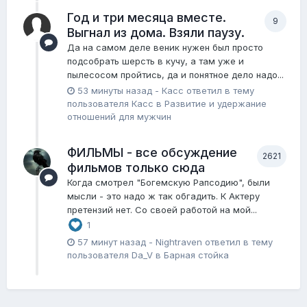
Год и три месяца вместе.
9
Выгнал из дома. Взяли паузу.
Да на самом деле веник нужен был просто
подсобрать шерсть в кучу, а там уже и
пылесосом пройтись, да и понятное дело надо...
53 минуты назад
-
Касс
ответил в тему
пользователя
Касс
в
Pазвитие и удержание
отношений для мужчин
ФИЛЬМЫ - все обсуждение
2621
фильмов только сюда
Когда смотрел "Богемскую Рапсодию", были
мысли - это надо ж так обгадить. К Актеру
претензий нет. Со своей работой на мой...
1
57 минут назад
-
Nightraven
ответил в тему
пользователя
Da_V
в
Барная стойка