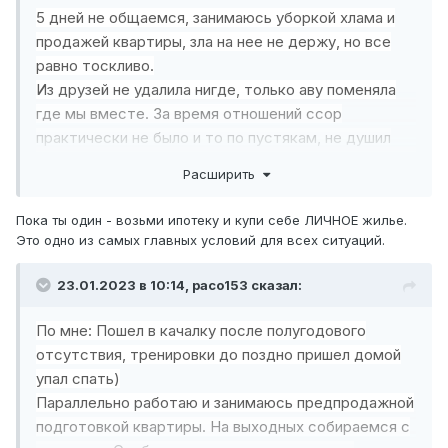
5 дней не общаемся, занимаюсь уборкой хлама и
продажей квартиры, зла на нее не держу, но все
равно тоскливо.
Из друзей не удалила нигде, только аву поменяла
где мы вместе. За время отношений ссор
практически не было и то по пустякам, не душил
ее, не ревновал.
Расширить
Хотел бы все вернуть но уже жить иначе.
Пока ты один - возьми ипотеку и купи себе ЛИЧНОЕ жилье.
Это одно из самых главных условий для всех ситуаций.
23.01.2023 в 10:14,
paco153
сказал:
По мне: Пошел в качалку после полугодового
отсутствия, тренировки до поздно пришел домой
упал спать)
Параллельно работаю и занимаюсь предпродажной
подготовкой квартиры. На выходных собираемся с