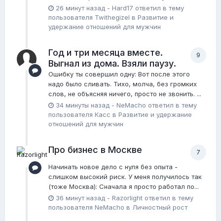
26 минут назад
-
Hard17
ответил в тему
пользователя
Twithegizel
в
Pазвитие и
удержание отношений для мужчин
Год и три месяца вместе.
9
Выгнал из дома. Взяли паузу.
Ошибку ты совершил одну: Вот после этого
надо было сливать. Тихо, молча, без громких
слов, не объясняя ничего, просто не звонить. ...
34 минуты назад
-
NeMacho
ответил в тему
пользователя
Касс
в
Pазвитие и удержание
отношений для мужчин
Про бизнес в Москве
7
Начинать новое дело с нуля без опыта -
слишком высокий риск. У меня получилось так
(тоже Москва): Сначала я просто работал по...
36 минут назад
-
Razorlight
ответил в тему
пользователя
NeMacho
в
Личностный рост