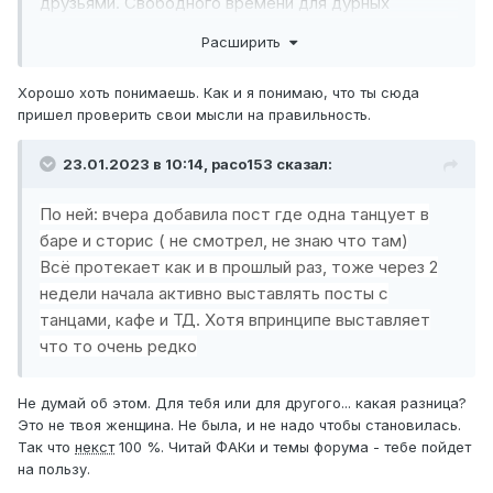
друзьями. Свободного времени для дурных
действий и мыслей нет, да и понимаю что не нужно.
Расширить
Хорошо хоть понимаешь. Как и я понимаю, что ты сюда
пришел проверить свои мысли на правильность.
23.01.2023 в 10:14,
paco153
сказал:
По ней: вчера добавила пост где одна танцует в
баре и сторис ( не смотрел, не знаю что там)
Всё протекает как и в прошлый раз, тоже через 2
недели начала активно выставлять посты с
танцами, кафе и ТД. Хотя впринципе выставляет
что то очень редко
Не думай об этом. Для тебя или для другого... какая разница?
Это не твоя женщина. Не была, и не надо чтобы становилась.
Так что
некст
100 %. Читай ФАКи и темы форума - тебе пойдет
на пользу.