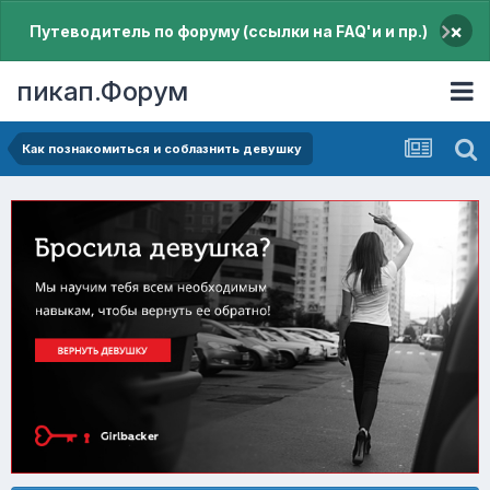
×
Путеводитель по форуму (ссылки на FAQ'и и пр.)
пикап.Форум
Как познакомиться и соблазнить девушку