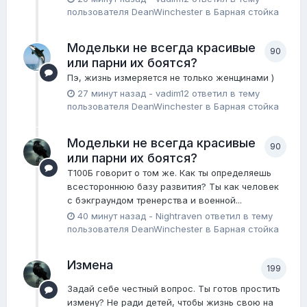
пользователя
DeanWinchester
в
Барная стойка
Модельки не всегда красивые
90
или парни их боятся?
Пэ, жизнь измеряется не только женщинами )
27 минут назад
-
vadim12
ответил в тему
пользователя
DeanWinchester
в
Барная стойка
Модельки не всегда красивые
90
или парни их боятся?
Т100Б говорит о том же. Как ты определяешь
всестороннюю базу развития? Ты как человек
с бэкграундом тренерства и военной...
40 минут назад
-
Nightraven
ответил в тему
пользователя
DeanWinchester
в
Барная стойка
Измена
199
Задай себе честный вопрос. Ты готов простить
измену? Не ради детей, чтобы жизнь свою на