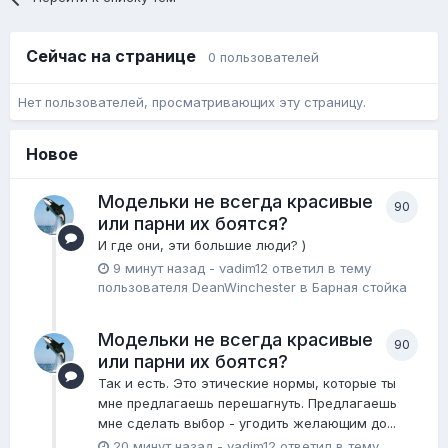
Сейчас на странице
0 пользователей
Нет пользователей, просматривающих эту страницу.
Новое
Модельки не всегда красивые
90
или парни их боятся?
И где они, эти большие люди? )
9 минут назад
-
vadim12
ответил в тему
пользователя
DeanWinchester
в
Барная стойка
Модельки не всегда красивые
90
или парни их боятся?
Так и есть. Это этические нормы, которые ты
мне предлагаешь перешагнуть. Предлагаешь
мне сделать выбор - угодить желающим до...
20 минут назад
-
vadim12
ответил в тему