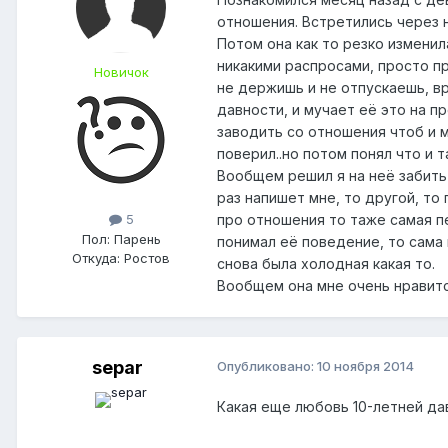
отношения. Встретились через 
Потом она как то резко изменила
никакими распросами, просто п
Новичок
не держишь и не отпускаешь, в
давности, и мучает её это на п
заводить со отношения чтоб и 
поверил..но потом понял что и 
Вообщем решил я на неё забить 
раз напишет мне, то другой, то 
про отношения то таже самая п
5
Пол:
Парень
понимал её поведение, то сама 
Откуда:
Ростов
снова была холодная какая то.
Вообщем она мне очень нравится
separ
Опубликовано:
10 ноября 2014
Какая еще любовь 10-летней дав