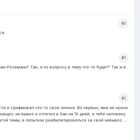
81
ся.
81
н-Роземанн? Так, а по вопросу в тему что-то будет? Так и в
81
оста и срифмовал что-то свое личное. Во первых, мне не нужно
хандос не вывез и отлетел в бан на 10 дней, а тебе человеку
угой темы, в попытках реабилитироваться за свой невывоз. ...