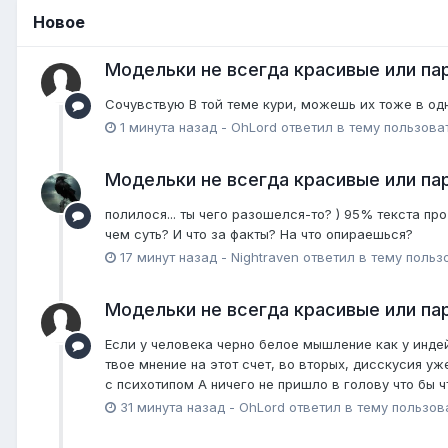
Новое
Модельки не всегда красивые или пар
Сочувствую В той теме кури, можешь их тоже в одн
1 минута назад
-
OhLord
ответил в тему пользов
Модельки не всегда красивые или пар
полилося... ты чего разошелся-то? ) 95% текста пр
чем суть? И что за факты? На что опираешься?
17 минут назад
-
Nightraven
ответил в тему польз
Модельки не всегда красивые или пар
Если у человека черно белое мышление как у индейц
твое мнение на этот счет, во вторых, дисскусия уже
с психотипом А ничего не пришло в голову что бы чт
31 минута назад
-
OhLord
ответил в тему пользо