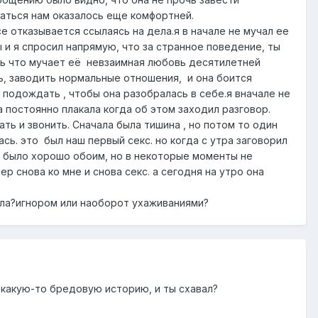
аться нам оказалось еще комфортней.
се отказывается ссылаясь на дела.я в начале не мучал ее
 и я спросил напрямую, что за странное поведение, ты
ась что мучает её невзаимная любовь десятилетней
ть, заводить нормальные отношения, и она боится
 подождать , чтобы она разобралась в себе.я вначале не
а постоянно плакала когда об этом заходил разговор.
ть и звонить. Сначала была тишина , но потом то один
ась. это был наш первый секс. но когда с утра заговорил
и, было хорошо обоим, но в некоторые моменты не
р снова ко мне и снова секс. а сегодня на утро она
тела?игнором или наоборот ухаживаниями?
а какую-то бредовую историю, и ты схавал?