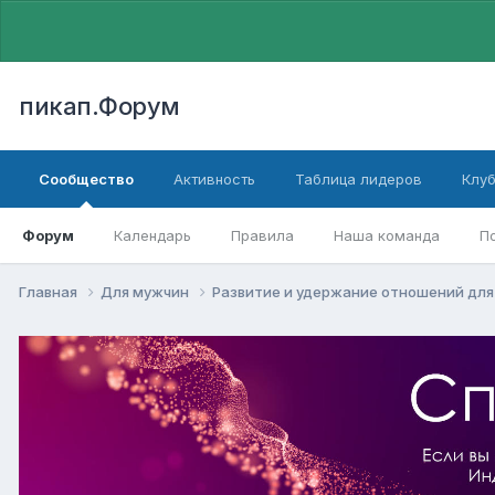
пикап.Форум
Сообщество
Активность
Таблица лидеров
Клу
Форум
Календарь
Правила
Наша команда
П
Главная
Для мужчин
Pазвитие и удержание отношений дл