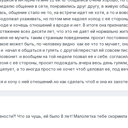
неделю общения в сети, понравились друг другу, в живую общ
сь, общение стало не то, на встречи идет не хотя, а то и вов
родолжал ухаживать, но потом мне надоел холод с её стороны
роде и хочешь отношений а вроде и нет. В итоге она признал
ротяжение всех десяти лет, что это не даёт ей нормально жи
меня не мучить таким странным поведением. просит постоянно
такое может быть, по человеку видно как ее что то мучает, он
и начал я общаться и гулять с другой.перестал ей совсем писа
позвонит. и вообщем на той неделе позвал её к себе. согласил
есня с её стороны, просит подождать..вчера весь день гулял
целует, а то иногда просто не хочет чтоб целовал её, под вече
 и хочу с ней отношений..но как сделать чтоб и она их захо
ности?! Что за чушь, ей было 8 лет! Малолетка тебе скормил