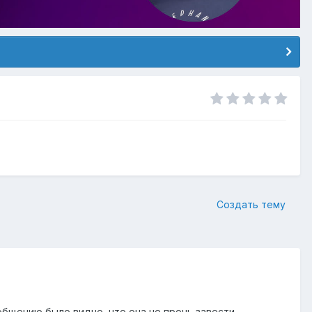
Создать тему
общению было видно, что она не прочь завести