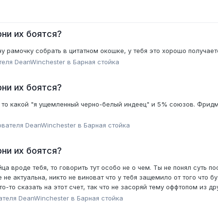
ни их боятся?
у рамочку собрать в цитатном окошке, у тебя это хорошо получает
ателя
DeanWinchester
в
Барная стойка
ни их боятся?
о то какой "я ущемленный черно-белый индеец" и 5% союзов. Фридма
ователя
DeanWinchester
в
Барная стойка
ни их боятся?
а вроде тебя, то говорить тут особо не о чем. Ты не понял суть п
 не актуальна, никто не виноват что у тебя защемило от того что бу
о-то сказать на этот счет, так что не засоряй тему оффтопом из др
вателя
DeanWinchester
в
Барная стойка