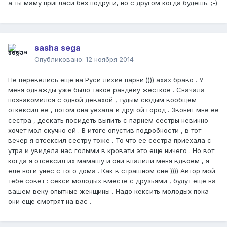
а ты маму пригласи без подруги, но с другом когда будешь. ;-)
sasha sega
Опубликовано:
12 ноября 2014
Не перевелись еще на Руси лихие парни )))) ахах браво . У
меня однажды уже было такое рандеву жесткое . Сначала
познакомился с одной девахой , тудым сюдым вообщем
откексил ее , потом она уехала в другой город . Звонит мне ее
сестра , дескать посидеть выпить с парнем сестры невинно
хочет мол скучно ей . В итоге опустив подробности , в тот
вечер я отсексил сестру тоже . То что ее сестра приехала с
утра и увидела нас голыми в кровати это еще ничего . Но вот
когда я отсексил их мамашу и они впалили меня вдвоем , я
еле ноги унес с того дома . Как в страшном сне )))) Автор мой
тебе совет : секси молодых вместе с друзьями , будут еще на
вашем веку опытные женщины . Надо кексить молодых пока
они еще смотрят на вас .