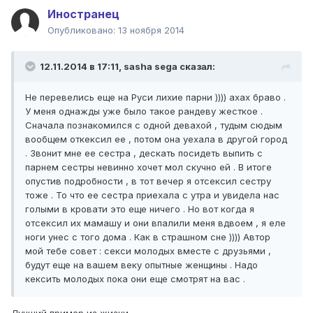
Иностранец
Опубликовано:
13 ноября 2014
12.11.2014 в 17:11, sasha sega сказал:
Не перевелись еще на Руси лихие парни )))) ахах браво .
У меня однажды уже было такое рандеву жесткое .
Сначала познакомился с одной девахой , тудым сюдым
вообщем откексил ее , потом она уехала в другой город
. Звонит мне ее сестра , дескать посидеть выпить с
парнем сестры невинно хочет мол скучно ей . В итоге
опустив подробности , в тот вечер я отсексил сестру
тоже . То что ее сестра приехала с утра и увидела нас
голыми в кровати это еще ничего . Но вот когда я
отсексил их мамашу и они впалили меня вдвоем , я еле
ноги унес с того дома . Как в страшном сне )))) Автор
мой тебе совет : секси молодых вместе с друзьями ,
будут еще на вашем веку опытные женщины . Надо
кексить молодых пока они еще смотрят на вас .