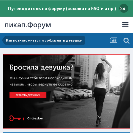
×
Путеводитель по форуму (ссылки на FAQ'и и пр.)
пикап.Форум
Как познакомиться и соблазнить девушку