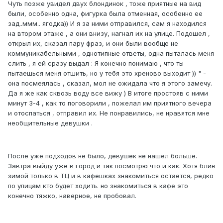
Чуть позже увидел двух блондинок , тоже приятные на вид
были, особенно одна, фигурка была отменная, особенно ее
зад..ммм.. ягодка)) И я за ними отправился, сам я находился
на втором этаже , а они внизу, нагнал их на улице. Подошел ,
открыл их, сказал пару фраз, и они были вообще не
коммуникабельными , однотипные ответы, одна пыталась меня
слить , я ей сразу выдал : Я конечно понимаю , что ты
пытаешься меня отшить, но у тебя это хреново выходит )) " -
она посмеялась , сказал, мол не ожидала что я этого замечу.
Да я же как сквозь воду все вижу ) В итоге простояв с ними
минут 3-4 , как то поговорили , пожелал им приятного вечера
и отоспаться , отправил их. Не понравились, не нравятся мне
необщительные девушки .
После уже подходов не было, девушек не нашел больше.
Завтра выйду уже в город и так посмотрю что и как. Хотя блин
зимой только в ТЦ и в кафешках знакомиться остается, редко
по улицам кто будет ходить. но знакомиться в кафе это
конечно тяжко, наверное, не пробовал.