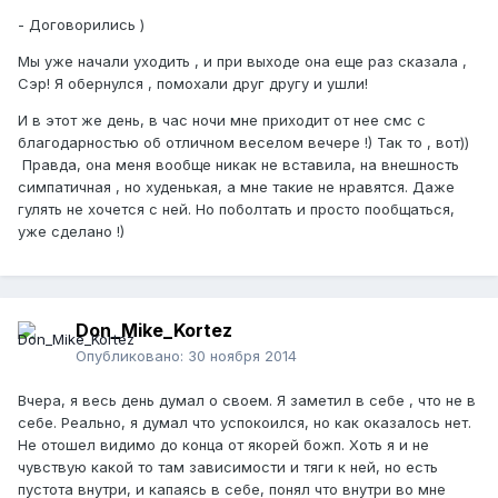
- Договорились )
Мы уже начали уходить , и при выходе она еще раз сказала ,
Сэр! Я обернулся , помохали друг другу и ушли!
И в этот же день, в час ночи мне приходит от нее смс с
благодарностью об отличном веселом вечере !) Так то , вот))
Правда, она меня вообще никак не вставила, на внешность
симпатичная , но худенькая, а мне такие не нравятся. Даже
гулять не хочется с ней. Но поболтать и просто пообщаться,
уже сделано !)
Don_Mike_Kortez
Опубликовано:
30 ноября 2014
Вчера, я весь день думал о своем. Я заметил в себе , что не в
себе. Реально, я думал что успокоился, но как оказалось нет.
Не отошел видимо до конца от якорей божп. Хоть я и не
чувствую какой то там зависимости и тяги к ней, но есть
пустота внутри, и капаясь в себе, понял что внутри во мне