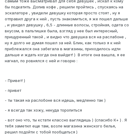
самым тоже высматривал для себя девушек , искал к кому
бы подкатить. Допив кофе , решили пройтись , спускаясь на
эскалаторе , увидели девушку которая просто стоят , ну я
отправил друга к ней , пусть знакомиться, я же пошел дальше
, и увидел девушку , 6,5 - длинные волосы, стройная, одета со
вкусом, в пальтишке была, взгляд у нее был интересный,
прищуренный такой , и видно что девушка вся на раслабоне ,
ну я долго не думая пошел за ней. Блин, как только я к ней
приблежался она забегала в магазины, приходилось идти
дальше и ждать когда она выйдет! ) В итоге она вышла, я ее
нагнал, по ровнялся с ней и говорю :
- Привет! )
- привет
- ты такая на раслобоне вся идешь, медленно так )
- я всегда так хожу, некуда торопиться
- вот оно что, ты кстати классно выглядишь ) (спасибо К+ ) . Я
тебя заметил еще там, возле магазина женского белья,
решил подойти с тобой пообщаться )