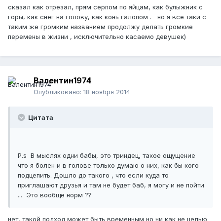
сказал как отрезал, прям серпом по яйцам, как булыжник с
горы, как снег на голову, как конь галопом . но я все таки с
таким же громким названием продолжу делать громкие
перемены в жизни , исключительно касаемо девушек)
Валентин1974
Опубликовано:
18 ноября 2014
Цитата
P.s В мыслях одни бабы, это триндец, такое ощущение
что я болен и в голове только думаю о них, как бы кого
подцепить. Дошло до такого , что если куда то
приглашают друзья и там не будет баб, я могу и не пойти
... Это вообще норм ??
нет, такой подход может быть временным но ни как не целью