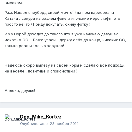
высоком.
P.s.s Нашел сноуборд своей мечты!)) на нем нарисована
Катана , сакура на заднем фоне и японские иероглифы, это
просто нечто!) Пойду покупать, скину фотку )
P.s.s Порой доходит до такого что я уже начинаю девушек
искать в СС.... Боже упаси... держу себя до конца, никаких СС,
только реал и только хардкор!
Надеюсь скоро вылезу из своей норы и сделаю все подходы,
на веселе , позитиве и спокойствии )
Аллоха, друзья!
Don_Mike_Kortez
Опубликовано:
23 ноября 2014