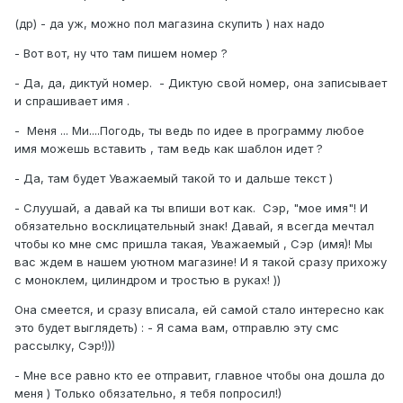
(др) - да уж, можно пол магазина скупить ) нах надо
- Вот вот, ну что там пишем номер ?
- Да, да, диктуй номер. - Диктую свой номер, она записывает
и спрашивает имя .
- Меня ... Ми....Погодь, ты ведь по идее в программу любое
имя можешь вставить , там ведь как шаблон идет ?
- Да, там будет Уважаемый такой то и дальше текст )
- Слуушай, а давай ка ты впиши вот как. Сэр, "мое имя"! И
обязательно восклицательный знак! Давай, я всегда мечтал
чтобы ко мне смс пришла такая, Уважаемый , Сэр (имя)! Мы
вас ждем в нашем уютном магазине! И я такой сразу прихожу
с моноклем, цилиндром и тростью в руках! ))
Она смеется, и сразу вписала, ей самой стало интересно как
это будет выглядеть) : - Я сама вам, отправлю эту смс
рассылку, Сэр!)))
- Мне все равно кто ее отправит, главное чтобы она дошла до
меня ) Только обязательно, я тебя попросил!)