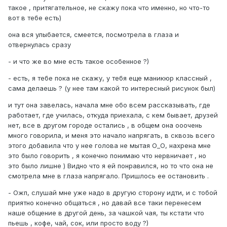
такое , притягательное, не скажу пока что именно, но что-то
вот в тебе есть)
она вся улыбается, смеется, посмотрела в глаза и
отвернулась сразу
- и что же во мне есть такое особенное ?)
- есть, я тебе пока не скажу, у тебя еще маникюр классный ,
сама делаешь ? (у нее там какой то интересный рисунок был)
и тут она завелась, начала мне обо всем рассказывать, где
работает, где училась, откуда приехала, с кем бывает, друзей
нет, все в другом городе остались , в общем она ооочень
много говорила, и меня это начало напрягать, в сквозь всего
этого добавила что у нее голова не мытая О_О, нахрена мне
это было говорить , я конечно понимаю что нервничает , но
это было лишне ) Видно что я ей понравился, но то что она не
смотрела мне в глаза напрягало. Пришлось ее остановить .
- Ожп, слушай мне уже надо в другую сторону идти, и с тобой
приятно конечно общаться , но давай все таки перенесем
наше общение в другой день, за чашкой чая, ты кстати что
пьешь , кофе, чай, сок, или просто воду ?)