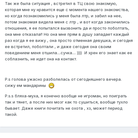
Так же была ситуация , встретил в ТЦ свою знакомую,
которая мне ну нравится еще с момента нашего знакомства,
но когда познакомились у меня была лтр, и забил на нее,
потом знакомая видела меня с лтр , и вот когда закончились
отношения, я ее попытался вызвонить да и просто поболтать,
она мне отказала!! Но она мне прям в душу западает каждый
раз когда я ее вижу , она просто отменная девушка, и сегодня
ее встретил, поболтали , и даже сегодня она своим
поведением меня отшила....сучка.... )))) И хрен его знает как ее
соблазнить, не идет она на контакт.
P.s голова ужасно разболелась от сегодняшнего вечера.
сижу ем мандарины
P.s.s бляха-муха, я конечно вообще не игроман, но поиграть
так и тянет, а после них мозг как то сушиться, вообще тухло
бывает. Даже книги почитать не охота , хз, может период
такой.