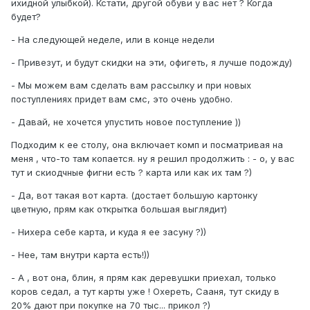
ихидной улыбкой). Кстати, другой обуви у вас нет ? Когда
будет?
- На следующей неделе, или в конце недели
- Привезут, и будут скидки на эти, офигеть, я лучше подожду)
- Мы можем вам сделать вам рассылку и при новых
поступлениях придет вам смс, это очень удобно.
- Давай, не хочется упустить новое поступление ))
Подходим к ее столу, она включает комп и посматривая на
меня , что-то там копается. ну я решил продолжить : - о, у вас
тут и скиодчные фигни есть ? карта или как их там ?)
- Да, вот такая вот карта. (достает большую картонку
цветную, прям как открытка большая выглядит)
- Нихера себе карта, и куда я ее засуну ?))
- Нее, там внутри карта есть!))
- А , вот она, блин, я прям как деревушки приехал, только
коров седал, а тут карты уже ! Охереть, Сааня, тут скиду в
20% дают при покупке на 70 тыс... прикол ?)