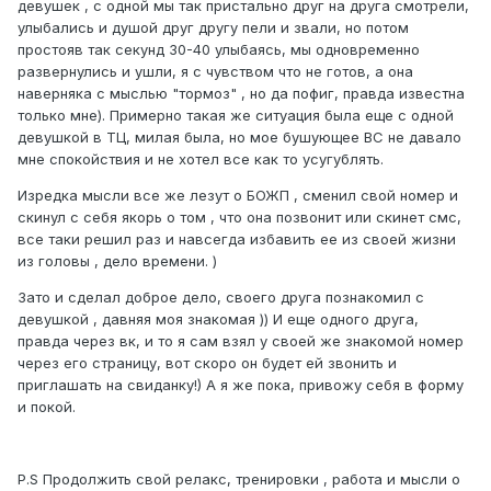
девушек , с одной мы так пристально друг на друга смотрели,
улыбались и душой друг другу пели и звали, но потом
простояв так секунд 30-40 улыбаясь, мы одновременно
развернулись и ушли, я с чувством что не готов, а она
наверняка с мыслью "тормоз" , но да пофиг, правда известна
только мне). Примерно такая же ситуация была еще с одной
девушкой в ТЦ, милая была, но мое бушующее ВС не давало
мне спокойствия и не хотел все как то усугублять.
Изредка мысли все же лезут о БОЖП , сменил свой номер и
скинул с себя якорь о том , что она позвонит или скинет смс,
все таки решил раз и навсегда избавить ее из своей жизни
из головы , дело времени. )
Зато и сделал доброе дело, своего друга познакомил с
девушкой , давняя моя знакомая )) И еще одного друга,
правда через вк, и то я сам взял у своей же знакомой номер
через его страницу, вот скоро он будет ей звонить и
приглашать на свиданку!) А я же пока, привожу себя в форму
и покой.
P.S Продолжить свой релакс, тренировки , работа и мысли о