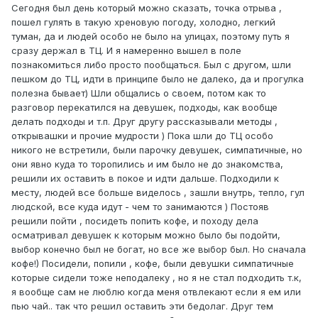
Сегодня был день который можно сказать, точка отрыва ,
пошел гулять в такую хреновую погоду, холодно, легкий
туман, да и людей особо не было на улицах, поэтому путь я
сразу держал в ТЦ. И я намеренно вышел в поле
познакомиться либо просто пообщаться. Был с другом, шли
пешком до ТЦ, идти в принципе было не далеко, да и прогулка
полезна бывает) Шли общались о своем, потом как то
разговор перекатился на девушек, подходы, как вообще
делать подходы и т.п. Друг другу рассказывали методы ,
открывашки и прочие мудрости ) Пока шли до ТЦ особо
никого не встретили, были парочку девушек, симпатичные, но
они явно куда то торопились и им было не до знакомства,
решили их оставить в покое и идти дальше. Подходили к
месту, людей все больше виделось , зашли внутрь, тепло, гул
людской, все куда идут - чем то занимаются ) Постояв
решили пойти , посидеть попить кофе, и походу дела
осматривал девушек к которым можно было бы подойти,
выбор конечно был не богат, но все же выбор был. Но сначала
кофе!) Посидели, попили , кофе, были девушки симпатичные
которые сидели тоже неподалеку , но я не стал подходить т.к,
я вообще сам не люблю когда меня отвлекают если я ем или
пью чай.. так что решил оставить эти бедолаг. Друг тем