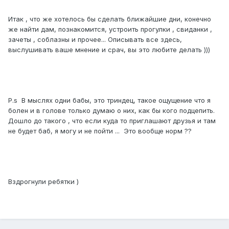
Итак , что же хотелось бы сделать ближайшие дни, конечно
же найти дам, познакомится, устроить прогулки , свиданки ,
зачеты , соблазны и прочее... Описывать все здесь,
выслушивать ваше мнение и срач, вы это любите делать )))
P.s В мыслях одни бабы, это триндец, такое ощущение что я
болен и в голове только думаю о них, как бы кого подцепить.
Дошло до такого , что если куда то приглашают друзья и там
не будет баб, я могу и не пойти ... Это вообще норм ??
Вздрогнули ребятки )