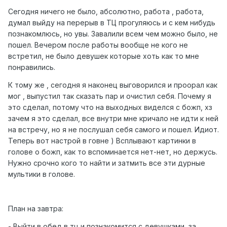
Сегодня ничего не было, абсолютно, работа , работа,
думал выйду на перерыв в ТЦ прогуляюсь и с кем нибудь
познакомлюсь, но увы. Завалили всем чем можно было, не
пошел. Вечером после работы вообще не кого не
встретил, не было девушек которые хоть как то мне
понравились.
К тому же , сегодня я наконец выговорился и проорал как
мог , выпустил так сказать пар и очистил себя. Почему я
это сделал, потому что на выходных виделся с божп, хз
зачем я это сделал, все внутри мне кричало не идти к ней
на встречу, но я не послушал себя самого и пошел. Идиот.
Теперь вот настрой в говне ) Всплывают картинки в
голове о божп, как то вспоминается нет-нет, но держусь.
Нужно срочно кого то найти и затмить все эти дурные
мультики в голове.
План на завтра:
- Выйти в обед в тц и познакомится с девушками, за