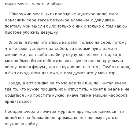
сидит месть, злость и обида.
Обнаружив месть (что вообще не мужское дело) смог
объяснить себе такое безумное влечение к девушкам,
поэтому мои мысли были только о них и только о том как бы
быстрее уложить девушку.
Злость, я понял что злюсь на себя. Только на себя, потому
что не смог уследить за собой, за своими чувствами и
эмоциями , дав себе слабину окунуться вновь в лтр, хотя
можно было бы их избежать взглянув на все по другому и
послушаться форум , что не нужно лезть в лтр ). Грубо говоря,
я был отходняком для ожп, а сам думал что у меня лтр,
Обида, а вот обидно за то что все так вышло.. Читал вчера
где то, что нужно прощать их и отпустить, может в реале и не
общаться , но простить нужно, иначе такие эмоции наоборот
привязывают.
Посидев вчера и почитав журналы других, выяснилось что
целей нет на ближайшее время.... но вот почему пустота
внутри не пойму.