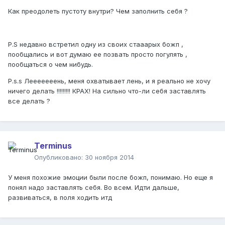
Как преодолеть пустоту внутри? Чем заполнить себя ?
P.S недавно встретил одну из своих стааарых божп ,
пообщались и вот думаю ее позвать просто погулять ,
пообщаться о чем нибудь.
P.s.s Лееееееень, меня охватывает лень, и я реально не хочу
ничего делать !!!!!!!!! КРАХ! На сильно что-ли себя заставлять
все делать ?
Terminus
Опубликовано:
30 ноября 2014
У меня похожие эмоции были после божп, понимаю. Но еще я
понял надо заставлять себя. Во всем. Идти дальше,
развиваться, в поля ходить итд