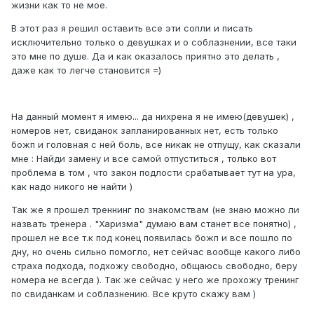
жизни как то не мое.
В этот раз я решил оставить все эти сопли и писать
исключительно только о девушках и о соблазнении, все таки
это мне по душе. Да и как оказалось приятно это делать ,
даже как то легче становится =)
На данный момент я имею... да нихрена я не имею(девушек) ,
номеров нет, свиданок запланированных нет, есть только
божп и головная с ней боль, все никак не отпущу, как сказали
мне : Найди замену и все самой отпуститься , только вот
проблема в том , что закон подлости срабатывает тут на ура,
как надо никого не найти )
Так же я прошел треннинг по знакомствам (не знаю можно ли
назвать тренера . "Харизма" думаю вам станет все понятно) ,
прошел не все т.к под конец появилась божп и все пошло по
дну, но очень сильно помогло, нет сейчас вообще какого либо
страха подхода, подхожу свободно, общаюсь свободно, беру
номера не всегда ). Так же сейчас у него же прохожу тренинг
по свиданкам и соблазнению. Все круто скажу вам )