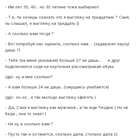
- Им лет 35, 40... но 30 летние тоже выбирают
- Т.е, ты хочешь сказать что я выгляжу на тридцатник ? Саня,
ты слышал, я выгляжу на тридцать ))
- А сколько вам тогда ?
- Вот попробуй нас оценить, сколько нам ... (задержал паузу)
дашь ?)
- Тебе (на меня указывая) больше 27 не дашь... и друг
подключился сидя на корточках рассматривая обувь
(др)- ну а мне сколько?
- А вам больше 24 не дашь...(смущаясь улыбается)
(др)- хо-хо , я так молодо выгляжу офигеть )
- Да, Саня я выгляжу как мужчина , а ты еще *издюк ) Но не
беда , она то знает )
- Не ну а сколько вам ?
- Пусть так и останется, сколько дала, столько дала (с