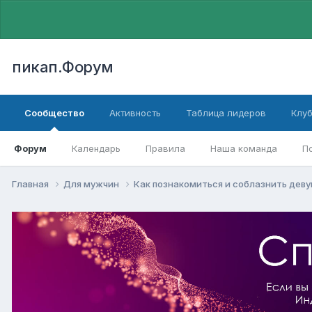
пикап.Форум
Сообщество
Активность
Таблица лидеров
Клу
Форум
Календарь
Правила
Наша команда
П
Главная
Для мужчин
Как познакомиться и соблазнить дев