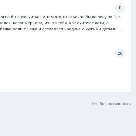
11
Могло бы закончиться и тем что ты отъехал бы на зону по "не
лся, например, или, из- за тебя, как считают дети, с
обенно если ты ещё и оставался наедине с чужими детьми... ...
26
Вся активность