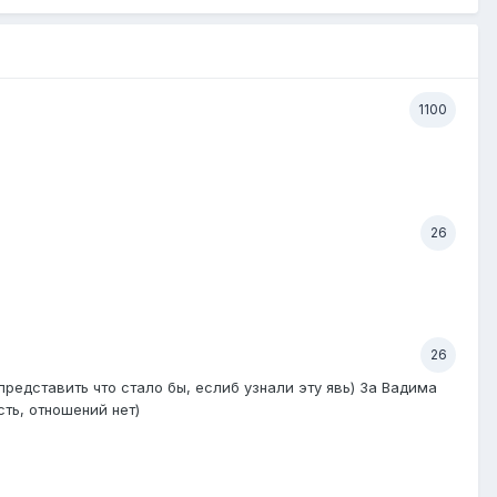
1100
26
26
редставить что стало бы, еслиб узнали эту явь) За Вадима
сть, отношений нет)