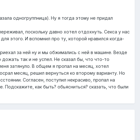
казала одногруппница). Ну я тогда этому не придал
 переживал, поскольку давно хотел отдохнуть. Секса у нас
 для этого. И вспомнил про ту, которой нравился когда-
приехал за ней ну и мы обжимались с ней в машине. Везде
 дожать так и не успел. Не сказал бы, что что-то
меня затянуло. В общем я пропал на месяц, хотел
росрал месяц, решил вернуться ко второму варианту. Но
сстоянии. Согласен, поступил некрасиво, пропал на
е. Подскажите, как быть? обьясниться? сказать, что были