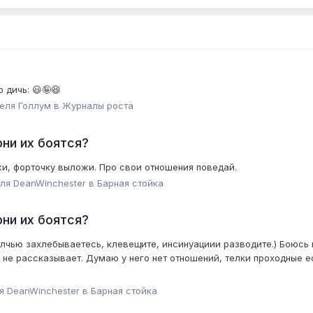
 дичь: 😃🤪😆
теля
Голлум
в
Журналы роста
ни их боятся?
жи, форточку выложи. Про свои отношения поведай.
еля
DeanWinchester
в
Барная стойка
ни их боятся?
елчью захлебываетесь, клевещите, инсинуациии разводите.) Боюсь п
о не рассказывает. Думаю у него нет отношений, телки проходные е
ля
DeanWinchester
в
Барная стойка