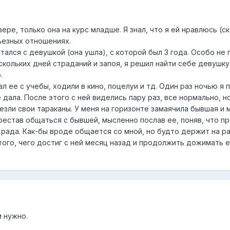
ере, только она на курс младше. Я знал, что я ей нравлюсь (с
рьезных отношениях.
тался с девушкой (она ушла), с которой был 3 года. Особо не
ескольких дней страданий и запоя, я решил найти себе девушку
.
л ее с учебы, ходили в кино, поцелуи и тд. Один раз ночью я 
е дала. После этого с ней виделись пару раз, все нормально, но
езли свои тараканы. У меня на горизонте замаячила бывшая и 
рестав общаться с бывшей, мысленно послав ее, поняв, что п
и рада. Как-бы вроде общается со мной, но будто держит на ра
того, чего достиг с ней месяц назад и продолжить дожимать е
 нужно.