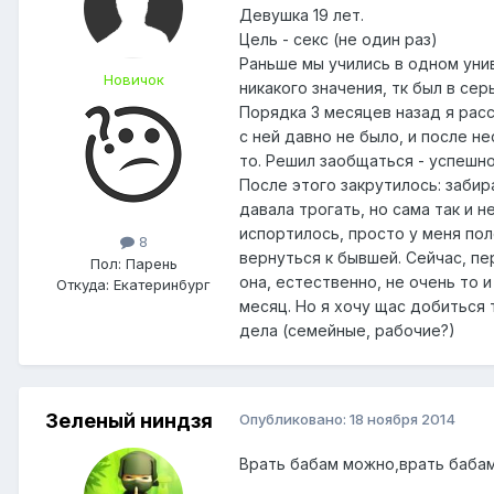
Девушка 19 лет.
Цель - секс (не один раз)
Раньше мы учились в одном унив
Новичок
никакого значения, тк был в се
Порядка 3 месяцев назад я расс
с ней давно не было, и после н
то. Решил заобщаться - успешно
После этого закрутилось: забира
давала трогать, но сама так и н
испортилось, просто у меня пол
8
вернуться к бывшей. Сейчас, пе
Пол:
Парень
она, естественно, не очень то 
Откуда:
Екатеринбург
месяц. Но я хочу щас добиться 
дела (семейные, рабочие?)
Зеленый ниндзя
Опубликовано:
18 ноября 2014
Врать бабам можно,врать бабам