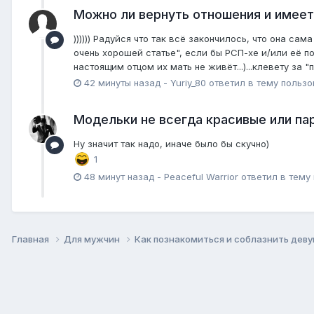
Можно ли вернуть отношения и имеет
)))))) Радуйся что так всё закончилось, что она са
очень хорошей статье", если бы РСП-хе и/или её по
настоящим отцом их мать не живёт...)...клевету за 
42 минуты назад
-
Yuriy_80
ответил в тему польз
Модельки не всегда красивые или пар
Ну значит так надо, иначе было бы скучно)
1
48 минут назад
-
Peaceful Warrior
ответил в тему
Главная
Для мужчин
Как познакомиться и соблазнить дев