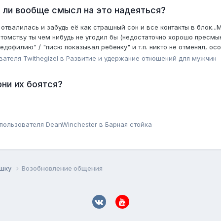
 ли вообще смысл на это надеяться?
ма отвалилась и забудь её как страшный сон и все контакты в блок...
томству ты чем нибудь не угодил бы (недостаточно хорошо пресмыка
"педофилию" / "писю показывал ребенку" и т.п. никто не отменял, ос
ователя
Twithegizel
в
Pазвитие и удержание отношений для мужчин
ни их боятся?
 пользователя
DeanWinchester
в
Барная стойка
ушку
Возобновление общения