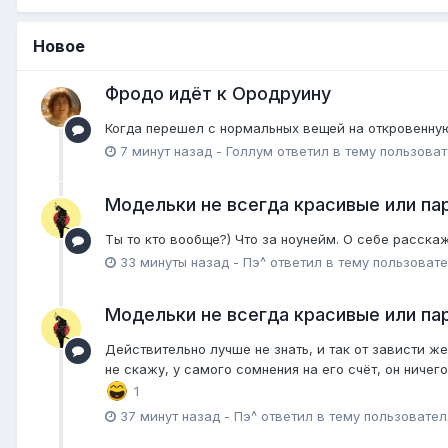
Новое
Фродо идёт к Ородруину
Когда перешел с нормальных вещей на откровенную
7 минут назад
-
Голлум
ответил в тему пользова
Модельки не всегда красивые или пар
Ты то кто вообще?) Что за ноунейм. О себе расска
33 минуты назад
-
Пэ^
ответил в тему пользоват
Модельки не всегда красивые или пар
Действительно лучше не знать, и так от зависти ж
не скажу, у самого сомнения на его счёт, он ничег
1
37 минут назад
-
Пэ^
ответил в тему пользовате