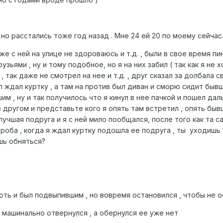
 но расстались тоже год назад . Мне 24 ей 20 по моему сейчас
же с ней на улице не здороваюсь и т.д. , были в свое время пи
узьями , ну и тому подобное, но я на них забил ( так как я не
, так даже не смотрел на нее и т.д. , друг сказал за долбала 
 ждал куртку , а там на против был диван и сморю сидит бывша
им , ну и так получилось что я кинул в нее пачкой и пошел да
 в другом и представьте кого я опять там встретил , опять бы
лучшая подруга и я с ней мило пообщался, после того как та 
ероба , когда я ждал куртку подошла ее подруга , ты уходишь 
ешь обняться?
 хоть и был подвыпившим , но вовремя остановился , чтобы не 
о машинально отвернулся , а обернулся ее уже нет