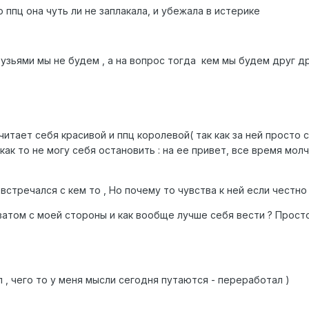
о ппц она чуть ли не заплакала, и убежала в истерике
друзьями мы не будем , а на вопрос тогда кем мы будем друг 
читает себя красивой и ппц королевой( так как за ней просто с
о как то не могу себя остановить : на ее привет, все время мо
стречался с кем то , Но почему то чувства к ней если честно 
атом с моей стороны и как вообще лучше себя вести ? Просто
 , чего то у меня мысли сегодня путаются - переработал )