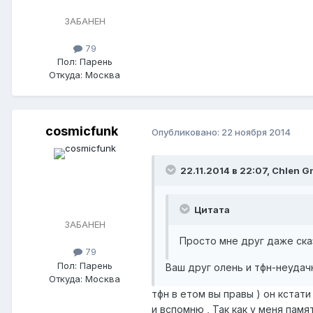
ЗАБАНЕН
79
Пол:
Парень
Откуда:
Москва
cosmicfunk
Опубликовано:
22 ноября 2014
22.11.2014 в 22:07, Chlen 
Цитата
ЗАБАНЕН
Просто мне друг даже сказ
79
Пол:
Парень
Ваш друг олень и тфн-неудач
Откуда:
Москва
тфн в етом вы правы ) он кстат
и вспомню , Так как у меня пам