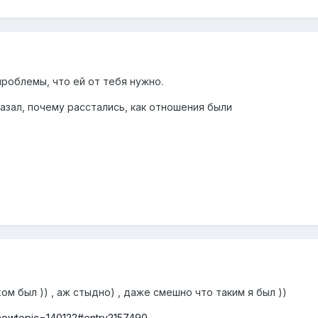
роблемы, что ей от тебя нужно.
азал, почему расстались, как отношения были
ом был )) , аж стыдно) , даже смешно что таким я был ))
?showtopic=140122#entry2157490