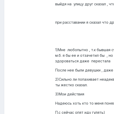
выйдя на улицу друг сказал , чт
при расставании я сказал что 
1)Мне любопытно , т.к бывшая с
м.б. я бы ее и отзачетил бы , н
здороваться даже перестала
После нее были девушки , даже в
2)Сильно ли попахивает неадекв
ты жестко сказал.
3)Мои действия
Надеюсь хоть кто то меня понял
П.с сейчас опят иду гулять)