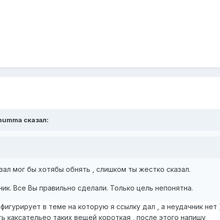
Gnumma сказал:
ал мог бы хотябы обнять , слишком ты жестко сказал.
ник. Все Вы правильно сделали. Только цель непонятна.
и фигурирует в теме на которую я ссылку дал , а неудачник не
ять каксательео таких вещей короткая , после этого напишу