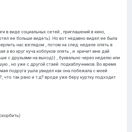
.
нги в виде социальных сетей , приглашений в кино,
 хотел ее больше видеть). Но вот недавно видел ее была
сверлить нас взглядом , потом на след. неделе опять в
я а во круг куча коблуков опять , и кричит мне дай
льше с друзьями на выход)) , буквально через неделю или
вшую , но уже с другой стаей подкаблучников. Во время
самая подруга ушла увидел как она побежала с моей
?, что так рано и т.д? вроде уже беру куртку подходит
оскорбить)