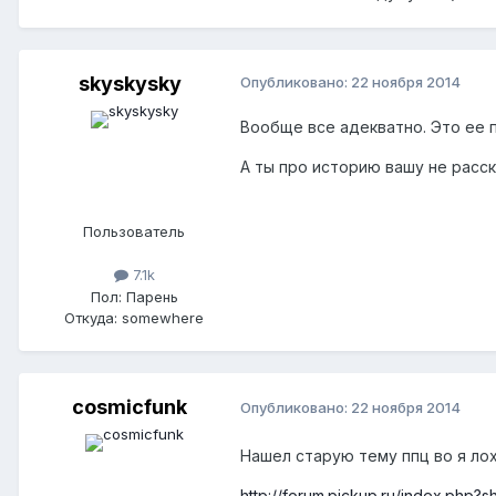
skyskysky
Опубликовано:
22 ноября 2014
Вообще все адекватно. Это ее п
А ты про историю вашу не расск
Пользователь
7.1k
Пол:
Парень
Откуда:
somewhere
cosmicfunk
Опубликовано:
22 ноября 2014
Нашел старую тему ппц во я лох
http://forum.pickup.ru/index.php