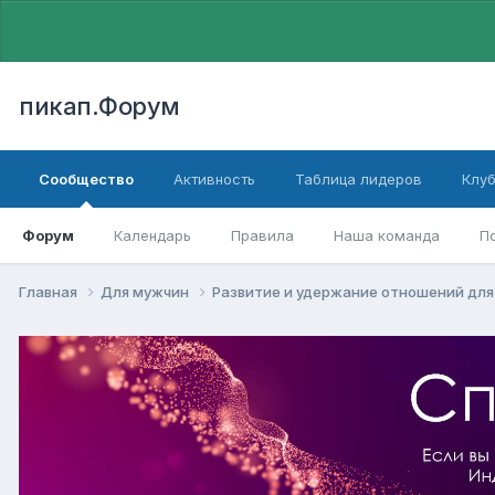
пикап.Форум
Сообщество
Активность
Таблица лидеров
Клу
Форум
Календарь
Правила
Наша команда
П
Главная
Для мужчин
Pазвитие и удержание отношений дл