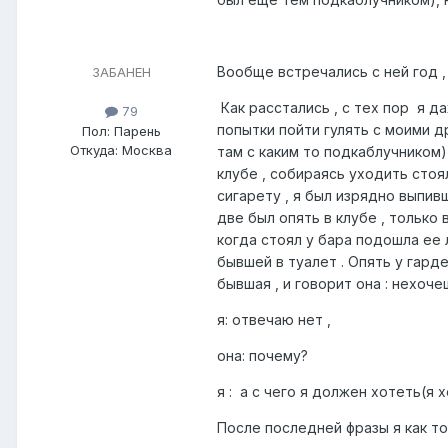
Вообще встречались с ней год ,
ЗАБАНЕН
Как расстались , с тех пор я да
79
попытки пойти гулять с моими др
Пол:
Парень
Откуда:
Москва
там с каким то подкаблучником) 
клубе , собираясь уходить стоял
сигарету , я был изрядно выпивш
две был опять в клубе , только
когда стоял у бара подошла ее 
бывшей в туалет . Опять у гард
бывшая , и говорит она : нехоч
я: отвечаю нет ,
она: почему?
я : а с чего я должен хотеть(я
После последней фразы я как т