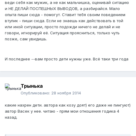
веди себя как мужик, а не как мальчишка, оценивай ситацию
и НЕ ДЕЛАЙ ПОСПЕШНЫХ ВЫВОДОВ, а разбирайся. Мало
опыта пиши сюда - помогут. Ставит тебя своим поведением
втупик - пиши сюда. Если не знаешь как действовать в той
или иной ситуации, просто подожди ничего не делай и не
говори, игнорируй её. Ситуация проясниться, только чуть
позже, сам увидишь.
И последнее --вам просто дети нужны уже. Всё таки три года
Трынька
Опубликовано:
28 ноября 2014
какие нахрен дети. автора как козу доят) его даже не пингуют)
автор Васек у нее. читаю - прям мои отношения годика 4
назад.