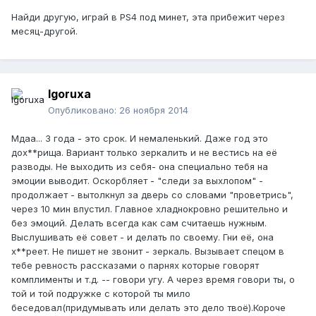
Найди другую, играй в PS4 под минет, эта прибежит через
месяц-другой.
Igoruxa
Опубликовано:
26 ноября 2014
Мдаа... 3 года - это срок. И немаленький. Даже год это
дох**рища. Вариант только зеркалить и не вестись на её
разводы. Не выходить из себя- она специально тебя на
эмоции выводит. Оскорбляет - "следи за выхлопом" -
продолжает - вытолкнул за дверь со словами "проветрись",
через 10 мин впустил. Главное хладнокровно решительно и
без эмоций. Делать всегда как сам считаешь нужным.
Выслушивать её совет - и делать по своему. Гни её, она
х**реет. Не пишет не звонит - зеркаль. Вызывает спецом в
тебе ревность рассказами о парнях которые говорят
комплименты и т.д. -- говори угу. А через время говори ты, о
той и той подружке с которой ты мило
беседовал(придумывать или делать это дело твоё).Короче