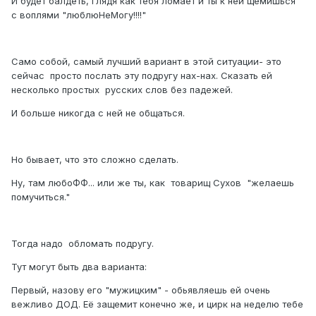
И будет балдеть, глядя как тебя ломает и ты к ней щемишься
с воплями "люблюНеМогу!!!!"
Само собой, самый лучший вариант в этой ситуации- это
сейчас просто послать эту подругу нах-нах. Сказать ей
несколько простых русских слов без падежей.
И больше никогда с ней не общаться.
Но бывает, что это сложно сделать.
Ну, там любоФФ... или же ты, как товарищ Сухов "желаешь
помучиться."
Тогда надо обломать подругу.
Тут могут быть два варианта:
Первый, назову его "мужицким" - обьявляешь ей очень
вежливо ДОД. Её защемит конечно же, и цирк на неделю тебе