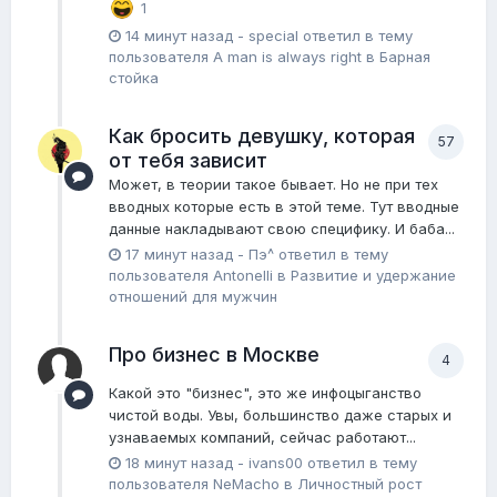
1
14 минут назад
-
special
ответил в тему
пользователя
A man is always right
в
Барная
стойка
Как бросить девушку, которая
57
от тебя зависит
Может, в теории такое бывает. Но не при тех
вводных которые есть в этой теме. Тут вводные
данные накладывают свою специфику. И баба...
17 минут назад
-
Пэ^
ответил в тему
пользователя
Antonelli
в
Pазвитие и удержание
отношений для мужчин
Про бизнес в Москве
4
Какой это "бизнес", это же инфоцыганство
чистой воды. Увы, большинство даже старых и
узнаваемых компаний, сейчас работают...
18 минут назад
-
ivans00
ответил в тему
пользователя
NeMacho
в
Личностный рост