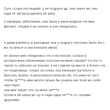
Cуть ссоры последней: у её подруги др, она зовет её, нас.
куда то загород далеко на дачу.
я накануне заболеваю, она была у меня видела что мне
фигово! общем я не поехал а она обиделась.
я дома валяюсь в выходные она у подруги (логично было бы с
мч остаться а она поехала имхо)
не звонит мне обиделась что я не поехал. созвон в
воскресенье обиженным голосом на меня говорит что вот я
такой то заболел не поехал. я её ставлю на место я болел что
тут поделаешь. слово за слово она начинает ругаться и
бросать трубку. я разозлился написал ей, что вместо того
чтобы тр***ть мне мозги лучше бы узнала как твой мч себя
чувствует.
она мне пишет это ты меня за***л
потом я ей написал: ну и сиди одна за***я со своими
друзьями.