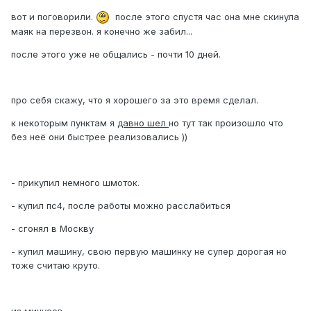
вот и поговорили.
после этого спустя час она мне скинула
маяк на перезвон. я конечно же забил...
после этого уже не общались - почти 10 дней.
про себя скажу, что я хорошего за это время сделал.
к некоторым пунктам я
давно шел
но тут так произошло что
без неё они быстрее реализовались ))
- прикупил немного шмоток.
- купил пс4, после работы можно расслабиться
- сгонял в Москву
- купил машину, свою первую машинку не супер дорогая но
тоже считаю круто.