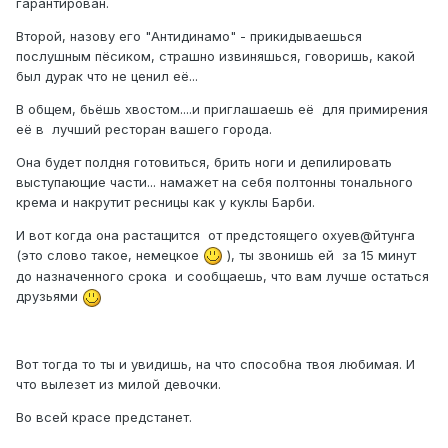
гарантирован.
Второй, назову его "Антидинамо" - прикидываешься
послушным пёсиком, страшно извиняшься, говоришь, какой
был дурак что не ценил её...
В общем, бьёшь хвостом....и приглашаешь её для примирения
её в лучший ресторан вашего города.
Она будет полдня готовиться, брить ноги и депилировать
выступающие части... намажет на себя полтонны тонального
крема и накрутит ресницы как у куклы Барби.
И вот когда она растащится от предстоящего охуев@йтунга
(это слово такое, немецкое
), ты звонишь ей за 15 минут
до назначенного срока и сообщаешь, что вам лучше остаться
друзьями
Вот тогда то ты и увидишь, на что способна твоя любимая. И
что вылезет из милой девочки.
Во всей красе предстанет.