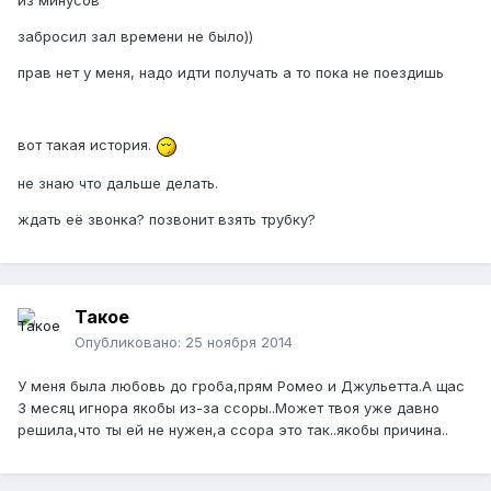
из минусов
забросил зал времени не было))
прав нет у меня, надо идти получать а то пока не поездишь
вот такая история.
не знаю что дальше делать.
ждать её звонка? позвонит взять трубку?
Такое
Опубликовано:
25 ноября 2014
У меня была любовь до гроба,прям Ромео и Джульетта.А щас
3 месяц игнора якобы из-за ссоры..Может твоя уже давно
решила,что ты ей не нужен,а ссора это так..якобы причина..