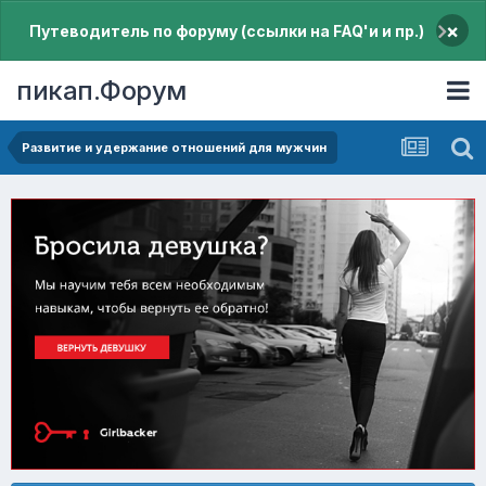
×
Путеводитель по форуму (ссылки на FAQ'и и пр.)
пикап.Форум
Pазвитие и удержание отношений для мужчин