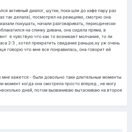
лся активный диалог, шутки, пока шли до кафе пару раз
раз так делала), посмотрел на реакцияю, смотрю она
аказали покушать, начали разговаривать, периодически
лакатился на спинку дивана, она сидела пряма, в
нт я чувствую что как то возникает молчание, то ли
аса 2-3 , хотел прекратить свидание раньше,ну уж очень
нце говорю что мне все понравилась, она говорит ей
как мне кажется - были довольно таки длительные моменты
ли момент когда она смотрела просто вперед , не могу
 несколько дней, потом вызваниваю вытаскиваю на второе