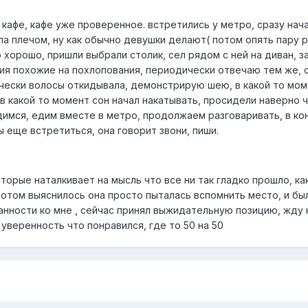
 кафе, кафе уже проверенное. встретились у метро, сразу нача
ла плечом, ну как обычно девушки делают( потом опять пару 
хорошо, пришли выбрали столик, сел рядом с ней на диван, з
я похожие на похлопования, периодически отвечаю тем же, об
чески волосы откидывала, демонстрирую шею, в какой то моме
 в какой то момент сон начал накатывать, просидели наверно ч
димся, едим вместе в метро, продолжаем разговаривать, в ко
 еще встретиться, она говорит звони, пиши.
оторые наталкивает на мысль что все ни так гладко прошло, 
 потом выяснилось она просто пыталась вспомнить место, и бы
анности ко мне , сейчас принял выжидательную позицию, жду
 уверенность что понравился, где то 50 на 50