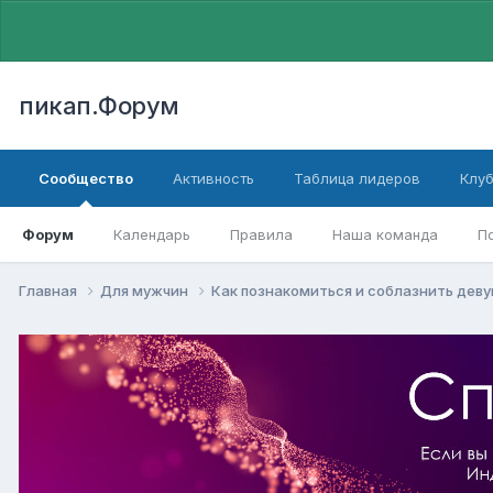
пикап.Форум
Сообщество
Активность
Таблица лидеров
Клу
Форум
Календарь
Правила
Наша команда
П
Главная
Для мужчин
Как познакомиться и соблазнить дев