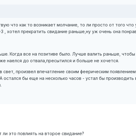
вую что как то возникает молчание, то ли просто от того что 
3 , хотел прекратить свидание раньше,ну уж очень она понра
ьше. Когда все на позитиве было. Лучше валить раньше, что
уже наелся до отвала,пресытился и больше не хочется.
в свет, произвел впечатление своим феерическим появлением 
 А остался бы еще на несколько часов - устал бы производить
.
т ли это повлиять на второе свидание?