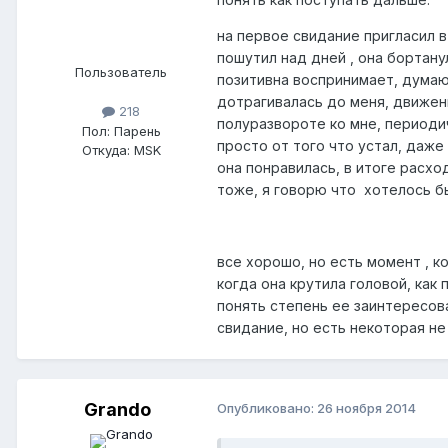
на первое свидание пригласил в
пошутил над дней , она бортану
Пользователь
позитивна воспринимает, думаю 
дотрагивалась до меня, движени
218
полуразвороте ко мне, периоди
Пол:
Парень
просто от того что устал, даже
Откуда:
MSK
она понравилась, в итоге расхо
тоже, я говорю что хотелось бы
все хорошо, но есть момент , к
когда она крутила головой, как
понять степень ее заинтересов
свидание, но есть некоторая не
Grando
Опубликовано:
26 ноября 2014