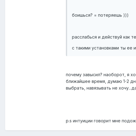
боишься? = потеряешь )))
расслабься и действуй как т
с такими установками ты ее 
почему завысил? наоборот, я хо
ближайшее время, думаю 1-2 дня
выбрать, навязывать не хочу...
p.s интуиции говорит мне подож