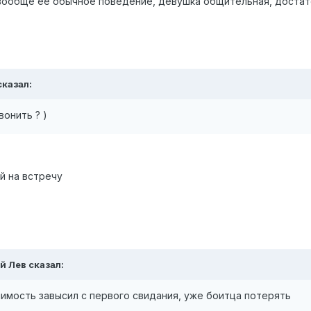
о вообще ее обычное поведение, девушка общительная, достат
сказал:
вонить ? )
й на встречу
й Лев сказал:
чимость завысил с первого свидания, уже боитца потерять