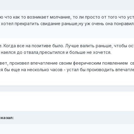
 что как то возникает молчание, то ли просто от того что уст
, хотел прекратить свидание раньше,ну уж очень она понравил
е. Когда все на позитиве было. Лучше валить раньше, чтобы 
 наелся до отвала,пресытился и больше не хочется.
свет, произвел впечатление своим феерическим появлением св
лся бы еще на несколько часов - устал бы производить впечат
сказал: