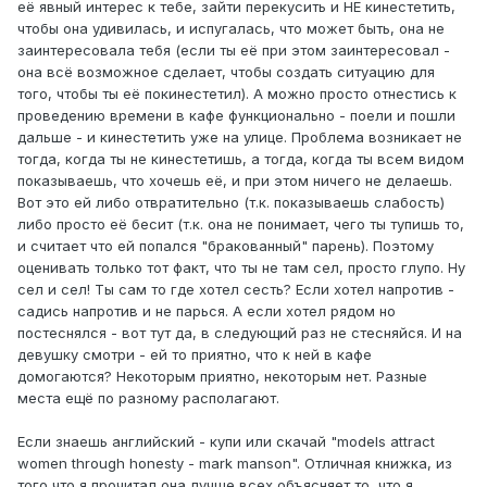
её явный интерес к тебе, зайти перекусить и НЕ кинестетить,
чтобы она удивилась, и испугалась, что может быть, она не
заинтересовала тебя (если ты её при этом заинтересовал -
она всё возможное сделает, чтобы создать ситуацию для
того, чтобы ты её покинестетил). А можно просто отнестись к
проведению времени в кафе функционально - поели и пошли
дальше - и кинестетить уже на улице. Проблема возникает не
тогда, когда ты не кинестетишь, а тогда, когда ты всем видом
показываешь, что хочешь её, и при этом ничего не делаешь.
Вот это ей либо отвратительно (т.к. показываешь слабость)
либо просто её бесит (т.к. она не понимает, чего ты тупишь то,
и считает что ей попался "бракованный" парень). Поэтому
оценивать только тот факт, что ты не там сел, просто глупо. Ну
сел и сел! Ты сам то где хотел сесть? Если хотел напротив -
садись напротив и не парься. А если хотел рядом но
постеснялся - вот тут да, в следующий раз не стесняйся. И на
девушку смотри - ей то приятно, что к ней в кафе
домогаются? Некоторым приятно, некоторым нет. Разные
места ещё по разному располагают.
Если знаешь английский - купи или скачай "models attract
women through honesty - mark manson". Отличная книжка, из
того что я прочитал она лучше всех объясняет то, что я