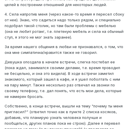
целей в построении отношений для некоторых людей.
4. Села напротив меня (через какое-то время я пересел сбоку
от нее). Знаю, что садиться надо только рядом, и специально
подобрал такой столик, но там были проблемы с мебелью
(она не любит ротанг, т.е. плетеную мебель и села на обычный
стул, я этого не мог знать заранее).
За время нашего общения в любви не признавался, о том, что
она мне симпатична/нравится также не говорил.
Девушка опоздала в начале встречи, слегка постебал ее
(пока ждал, занимался своими делами, т.е. время проводил
не бесцельно, и она это видела). В ходе встречи заметил
знакомого, который зашел в кафе, и я ушел поболтать с ним
на пару минут. Также несколько раз отвечал на звонки по
своему телефону, т.е. дал понять, что есть мои дела, которые
не намерен бросать.
Собственно, в конце встречи, вышли на тему "почему ты меня
пригласил?" (ответил точно как в пункте 2 списка косяков,
добавив, что планирую узнать человека получше и
пообщаться, других планов пока не строю). Далее я перевел