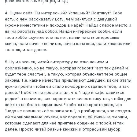
развлекательные центры, и т.д.)
4. Оцени себя. Ты интересный? Успешный? Подтянут? Тебе
есть, о чем рассказать? Есть, чем заняться с девушкой
(кроме кинестетики и походов в кафе)? Найди слабое место и
начни работать над собой. Найди интересные хобби, если
твои хобби скучные или их нет, начни читать интересные
книги, если ничего не читал, начни качаться, если хлюпик или
толстяк, и так далее.
5. Ну и наконец, читай литературу по отношениям и
соблазнению, но не такую, которая говорит "вот так делай и
будет тебе счастье", а такую, которая объясняет тебе общие
законы. Т.е. какие качества привлекают девушек, какие этапы
нужно пройти чтобы ей стало комфортно отдаться тебе, и так
далее. Чтобы ты не просто знал, что "надо в кафе садиться
рядом" а понимал, как наращивать кинестетику так, чтобы для
неё это не было неприятным. Чтобы ты не просто знал, что
"надо не повышать её значимость", а разбирался, как создать
ей эмоциональные качели, как подарить ей сильные эмоции,
которые сделают для неё приятнее общение с тобой. И так
далее. Просто читай разные книжки и отбрасывай мусор.