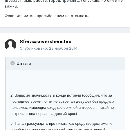
(возраст, имя, работа, город, тренинг,...) опускаю, но они и не
важны.
Факи все читал, просьба к ним не отсылать.
Sfera=sovershenstvo
Опубликовано:
28 ноября 2014
Цитата
2. Завысил значимость в конце встречи (сообщил, что за
последнее время почти не встречал девушек без вредных
привычек, имеющих сходные со мной интересы - читай не
встречал, она первая за долгий срок).
3. Начал рассуждать про пикап, как средство достижения
целей в построении отношений для некоторых людей.