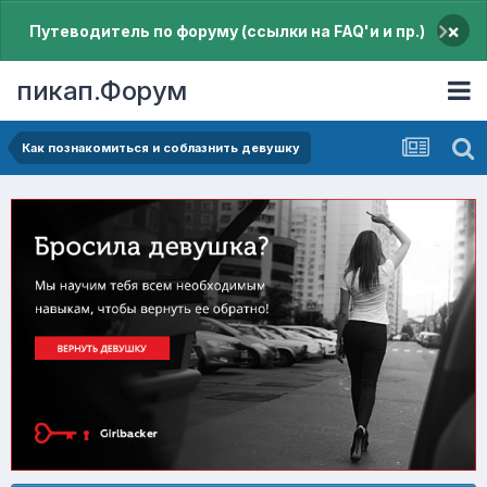
×
Путеводитель по форуму (ссылки на FAQ'и и пр.)
пикап.Форум
Как познакомиться и соблазнить девушку