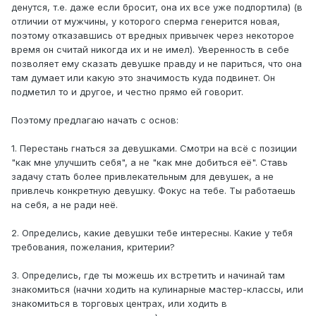
денутся, т.е. даже если бросит, она их все уже подпортила) (в
отличии от мужчины, у которого сперма генерится новая,
поэтому отказавшись от вредных привычек через некоторое
время он считай никогда их и не имел). Уверенность в себе
позволяет ему сказать девушке правду и не париться, что она
там думает или какую это значимость куда подвинет. Он
подметил то и другое, и честно прямо ей говорит.
Поэтому предлагаю начать с основ:
1. Перестань гнаться за девушками. Смотри на всё с позиции
"как мне улучшить себя", а не "как мне добиться её". Ставь
задачу стать более привлекательным для девушек, а не
привлечь конкретную девушку. Фокус на тебе. Ты работаешь
на себя, а не ради неё.
2. Определись, какие девушки тебе интересны. Какие у тебя
требования, пожелания, критерии?
3. Определись, где ты можешь их встретить и начинай там
знакомиться (начни ходить на кулинарные мастер-классы, или
знакомиться в торговых центрах, или ходить в