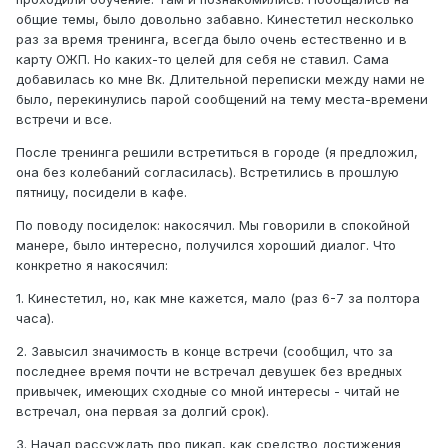
общие темы, было довольно забавно. Кинестетил несколько
раз за время тренинга, всегда было очень естественно и в
карту ОЖП. Но каких-то целей для себя не ставил. Сама
добавилась ко мне Вк. Длительной переписки между нами не
было, перекинулись парой сообщений на тему места-времени
встречи и все.
После тренинга решили встретиться в городе (я предложил,
она без колебаний согласилась). Встретились в прошлую
пятницу, посидели в кафе.
По поводу посиделок: накосячил. Мы говорили в спокойной
манере, было интересно, получился хороший диалог. Что
конкретно я накосячил:
1. Кинестетил, но, как мне кажется, мало (раз 6-7 за полтора
часа).
2. Завысил значимость в конце встречи (сообщил, что за
последнее время почти не встречал девушек без вредных
привычек, имеющих сходные со мной интересы - читай не
встречал, она первая за долгий срок).
3. Начал рассуждать про пикап, как средство достижения