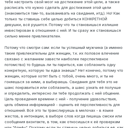
тебе настроить свой мозг на достижение этой цели, а также
расписать что нужно сделать для достижения этой цели
(знакомиться там-то, вызванивать на свидания, итд.). Но! Как
только ты ставишь себе целью добиться КОНКРЕТНОЙ
девушки, всё рушится. Потому что ты становишься излишне
инвестирован в отношения с ней. И ты сразу же становишься
сильно менее привлекателен.
Потому что смотри сам: если ты успешный мужчина (а именно
такие привлекательны для женщин, т.к. их половое влечение
связано с желанием завести наиболее перспективное
потомство) то будешь ли ты париться, как соблазнить одну
конкретную, которую ты едва знаешь? Нет конечно, потому что
женщин, которые хотят быть с тобой, очень много, и ты не
гоняешься за ними, а выбираешь. Свидания для тебя это не
шанс понравиться или соблазнить, а шанс узнать её получше
и определить, интересно ли тебе продолжать с ней общение.
Цель проведения времени с ней - получение удовольствия,
цель обмена информацией - оценить её перспективность для
отношений. Всё это ты транслируешь в мелочах - в языке
жестов, в интонации, в выборе слов когда пишешь смски или
сообщения вконтакте, в том, как относишься к её проверкам
или "блефу". Поэтому если ты ставишь целью добиться её, как