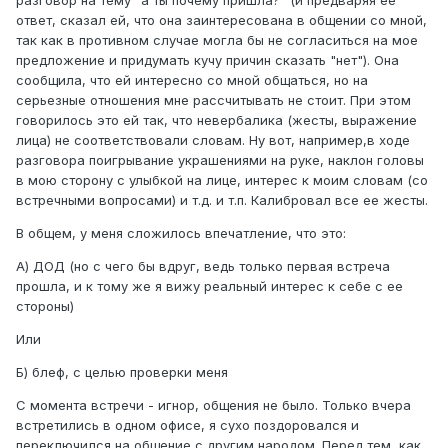
разговор на тему "а ты почему пришла?" (и предваряя ее
ответ, сказал ей, что она заинтересована в общении со мной,
так как в противном случае могла бы не согласиться на мое
предложение и придумать кучу причин сказать "нет"). Она
сообщила, что ей интересно со мной общаться, но на
серьезные отношения мне рассчитывать не стоит. При этом
говорилось это ей так, что невербалика (жесты, выражение
лица) не соответствовали словам. Ну вот, например,в ходе
разговора поигрывание украшениями на руке, наклон головы
в мою сторону с улыбкой на лице, интерес к моим словам (со
встречными вопросами) и т.д. и т.п. Калибровал все ее жесты.
В общем, у меня сложилось впечатление, что это:
А) ДОД (но с чего бы вдруг, ведь только первая встреча
прошла, и к тому же я вижу реальный интерес к себе с ее
стороны)
Или
Б) блеф, с целью проверки меня
С момента встречи - игнор, общения не было. Только вчера
встретились в одном офисе, я сухо поздоровался и
переключился на общение с другим народом. Перед тем, как