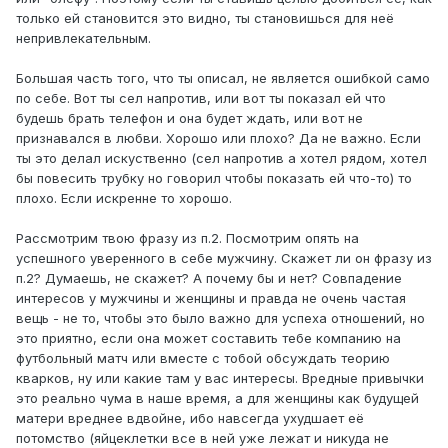
только ей становится это видно, ты становишься для неё
непривлекательным.
Большая часть того, что ты описал, не является ошибкой само
по себе. Вот ты сел напротив, или вот ты показал ей что
будешь брать телефон и она будет ждать, или вот не
признавался в любви. Хорошо или плохо? Да не важно. Если
ты это делал искуственно (сел напротив а хотел рядом, хотел
бы повесить трубку но говорил чтобы показать ей что-то) то
плохо. Если искренне то хорошо.
Рассмотрим твою фразу из п.2. Посмотрим опять на
успешного уверенного в себе мужчину. Скажет ли он фразу из
п.2? Думаешь, не скажет? А почему бы и нет? Совпадение
интересов у мужчины и женщины и правда не очень частая
вещь - не то, чтобы это было важно для успеха отношений, но
это приятно, если она может составить тебе компанию на
футбольный матч или вместе с тобой обсуждать теорию
кварков, ну или какие там у вас интересы. Вредные привычки
это реально чума в наше время, а для женщины как будущей
матери вреднее вдвойне, ибо навсегда ухудшает её
потомство (яйцеклетки все в ней уже лежат и никуда не