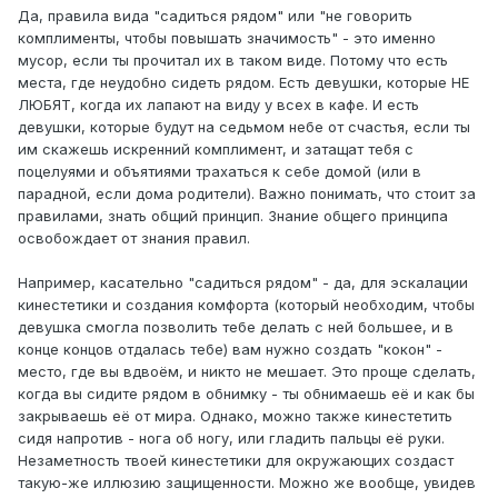
Да, правила вида "садиться рядом" или "не говорить
комплименты, чтобы повышать значимость" - это именно
мусор, если ты прочитал их в таком виде. Потому что есть
места, где неудобно сидеть рядом. Есть девушки, которые НЕ
ЛЮБЯТ, когда их лапают на виду у всех в кафе. И есть
девушки, которые будут на седьмом небе от счастья, если ты
им скажешь искренний комплимент, и затащат тебя с
поцелуями и объятиями трахаться к себе домой (или в
парадной, если дома родители). Важно понимать, что стоит за
правилами, знать общий принцип. Знание общего принципа
освобождает от знания правил.
Например, касательно "садиться рядом" - да, для эскалации
кинестетики и создания комфорта (который необходим, чтобы
девушка смогла позволить тебе делать с ней большее, и в
конце концов отдалась тебе) вам нужно создать "кокон" -
место, где вы вдвоём, и никто не мешает. Это проще сделать,
когда вы сидите рядом в обнимку - ты обнимаешь её и как бы
закрываешь её от мира. Однако, можно также кинестетить
сидя напротив - нога об ногу, или гладить пальцы её руки.
Незаметность твоей кинестетики для окружающих создаст
такую-же иллюзию защищенности. Можно же вообще, увидев