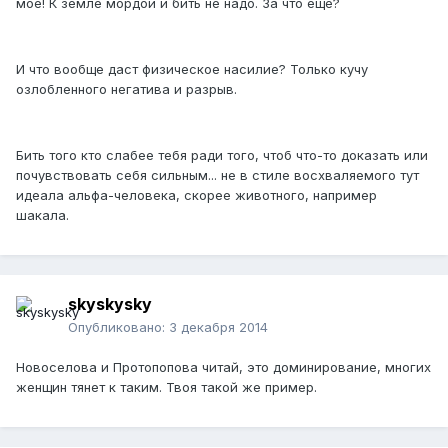
мое! К земле мордой и бить не надо. За что еще?
И что вообще даст физическое насилие? Только кучу
озлобленного негатива и разрыв.
Бить того кто слабее тебя ради того, чтоб что-то доказать или
почувствовать себя сильным... не в стиле восхваляемого тут
идеала альфа-человека, скорее животного, например
шакала.
skyskysky
Опубликовано:
3 декабря 2014
Новоселова и Протопопова читай, это доминирование, многих
женщин тянет к таким. Твоя такой же пример.