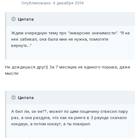
Опубликовано:
4 декабря 2014
Цитата
Ждем очередную тему про "инверсию значимости". "Я на
нее забивал, она была мне не нужна, помогите
вернуть..."
Не дождешься друг)) За 7 месяцев не единого порыва, даже
мысли
Цитата
А бил ли, он ее??, может по щям пощечину отвесил пару
раз, а она раздула, что как на ринге в 3 раунде скачало
нокдаун, а потом нокаут, а ты поверил.