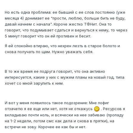
Но есть одна проблема: ее бывший с ее слов постоянно (уже
месяца 4) донимает ее "прости, люблю, больше бить не буду,
давай начнем с начала". Короче жестко ТФНит. Она то
говорит, что подумывает сдаться и вернуться к нему, то через
5 минут говорит что он ей противен и бесит.
Я ей спокойно втираю, что нехрен лезть в старое болото и
снова получать по щам. Нужно уважать себя.
В то же время ее подруга говорит, что она активно
интересуется, какие у них с мужем планы на новый год, типа
хочет со мной зарулить к ним.
И вот у меня появилось такое подозрение: Мне пофиг
отзачетю я ее еще или нет, хотя не откажусь
. Ресурсов я
вкладываю почти ноль, и всячески на нее забиваю (пропаду
на 1-2 недели, потом смс как дела и снова в прятки), на
встречи не зову. Корочее ее как бы и нет.