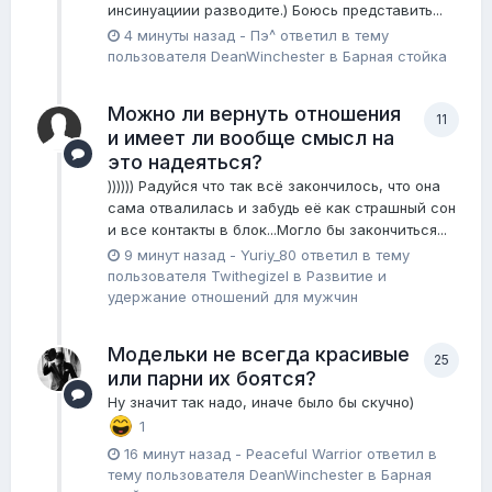
инсинуациии разводите.) Боюсь представить...
4 минуты назад
-
Пэ^
ответил в тему
пользователя
DeanWinchester
в
Барная стойка
Можно ли вернуть отношения
11
и имеет ли вообще смысл на
это надеяться?
)))))) Радуйся что так всё закончилось, что она
сама отвалилась и забудь её как страшный сон
и все контакты в блок...Могло бы закончиться...
9 минут назад
-
Yuriy_80
ответил в тему
пользователя
Twithegizel
в
Pазвитие и
удержание отношений для мужчин
Модельки не всегда красивые
25
или парни их боятся?
Ну значит так надо, иначе было бы скучно)
1
16 минут назад
-
Peaceful Warrior
ответил в
тему пользователя
DeanWinchester
в
Барная