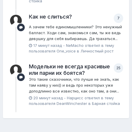
стойка
Как не слиться?
7
А зачем тебе единомышленники? Это ненужный
балласт. Ходи сам, знакомься сам, ты же ведь
девушку для себя выбираешь. Да трахаться...
17 минут назад
-
NeMacho
ответил в тему
пользователя
One_voice
в
Личностный рост
Модельки не всегда красивые
25
или парни их боятся?
Это такие сказочники, что лучше не знать, как
там наяву у них)) и ведь про некоторых уже
доподлинно все известно, как оно там, а они...
20 минут назад
-
Нарцисс
ответил в тему
пользователя
DeanWinchester
в
Барная стойка