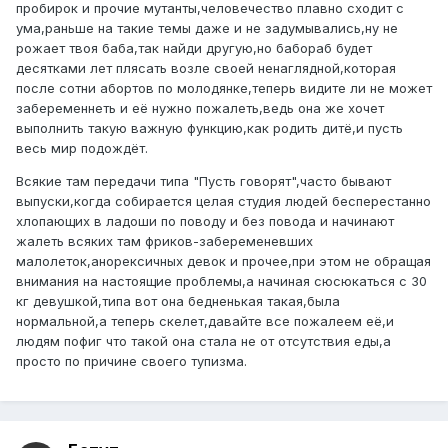
пробирок и прочие мутанты,человечество плавно сходит с
ума,раньше на такие темы даже и не задумывались,ну не
рожает твоя баба,так найди другую,но бабораб будет
десятками лет плясать возле своей ненаглядной,которая
после сотни абортов по молодянке,теперь видите ли не может
забеременнеть и её нужно пожалеть,ведь она же хочет
выполнить такую важную функцию,как родить дитё,и пусть
весь мир подождёт.
Всякие там передачи типа "Пусть говорят",часто бывают
выпуски,когда собирается целая студия людей бесперестанно
хлопающих в ладоши по поводу и без повода и начинают
жалеть всяких там фриков-забеременевших
малолеток,анорексичных девок и прочее,при этом не обращая
внимания на настоящие проблемы,а начиная сюсюкаться с 30
кг девушкой,типа вот она бедненькая такая,была
нормальной,а теперь скелет,давайте все пожалеем её,и
людям пофиг что такой она стала не от отсутствия еды,а
просто по причине своего тупизма.