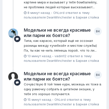
картине мира и вызывает у тебя бомбалейлу,
не проблема людей которые высказывают...
8 минут назад
-
OhLord
ответил в тему
пользователя
DeanWinchester
в
Барная стойка
Модельки не всегда красивые
84
или парни их боятся?
Типа, как карасю, который ещё не осознал
разницы между «учебкой» и местом службы)
Пэ, ты как че-нить ляпнешь порой.. что то ли...
13 минут назад
-
vadim12
ответил в тему
пользователя
DeanWinchester
в
Барная стойка
Модельки не всегда красивые
84
или парни их боятся?
Сочувствую В той теме кури, можешь их тоже в
одну рамочку собрать в цитатном окошке, у
тебя это хорошо получается.
15 минут назад
-
OhLord
ответил в тему
пользователя
DeanWinchester
в
Барная стойка