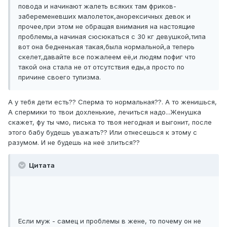
повода и начинают жалеть всяких там фриков-
забеременевших малолеток,анорексичных девок и
прочее,при этом не обращая внимания на настоящие
проблемы,а начиная сюсюкаться с 30 кг девушкой,типа
вот она бедненькая такая,была нормальной,а теперь
скелет,давайте все пожалеем её,и людям пофиг что
такой она стала не от отсутствия еды,а просто по
причине своего тупизма.
А у тебя дети есть?? Сперма то нормальная??. А то женишься,
А спермики то твои дохленькие, лечиться надо...Женушка
скажет, фу ты чмо, писька то твоя негодная и выгонит, после
этого бабу будешь уважать?? Или отнесешься к этому с
разумом. И не будешь на неё злиться??
Цитата
Если муж - самец и проблемы в жене, то почему он не