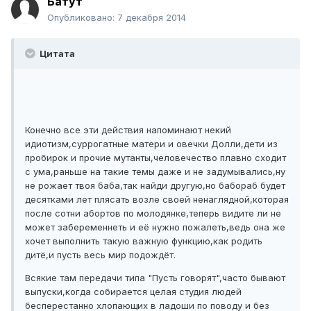
Батут
Опубликовано:
7 декабря 2014
Цитата
Конечно все эти действия напоминают некий
идиотизм,суррогатные матери и овечки Долли,дети из
пробирок и прочие мутанты,человечество плавно сходит
с ума,раньше на такие темы даже и не задумывались,ну
не рожает твоя баба,так найди другую,но бабораб будет
десятками лет плясать возле своей ненаглядной,которая
после сотни абортов по молодянке,теперь видите ли не
может забеременнеть и её нужно пожалеть,ведь она же
хочет выполнить такую важную функцию,как родить
дитё,и пусть весь мир подождёт.
Всякие там передачи типа "Пусть говорят",часто бывают
выпуски,когда собирается целая студия людей
бесперестанно хлопающих в ладоши по поводу и без