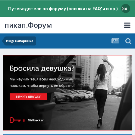
×
Путеводитель по форуму (ссылки на FAQ'и и пр.)
пикап.Форум
Ищу напарника