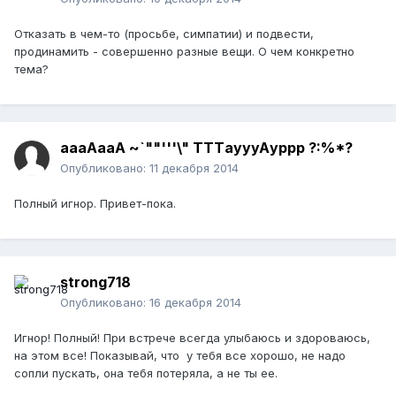
Отказать в чем-то (просьбе, симпатии) и подвести,
продинамить - совершенно разные вещи. О чем конкретно
тема?
аaaAaаА ~`""'''\" TТТaуyyAурpр ?:%*?
Опубликовано:
11 декабря 2014
Полный игнор. Привет-пока.
strong718
Опубликовано:
16 декабря 2014
Игнор! Полный! При встрече всегда улыбаюсь и здороваюсь,
на этом все! Показывай, что у тебя все хорошо, не надо
сопли пускать, она тебя потеряла, а не ты ее.