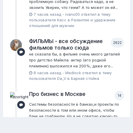
проблемную собаку. Радоваться надо, а не
звонить Уверен, что геем? А то может он ей...
7 часов назад
-
ivans00
ответил в тему
пользователя
Касс
в
Pазвитие и удержание
отношений для мужчин
ФИЛЬМЫ - все обсуждение
2622
фильмов только сюда
не сказала бы, в фильме очень много деталей
про детство Майкла. актер (его родной
племяник) выложился на 200%, даже его...
8 часов назад
-
Medlock
ответил в тему
пользователя
Da_V
в
Барная стойка
Про бизнес в Москве
14
Системы безопасности в банках,и проекты по
безопасности в том или ином офисе, чтобы
банк не грабанули. Но я не советую какую-то...
8 часов назад
-
Razorlight
ответил в тему
пользователя
NeMacho
в
Личностный рост