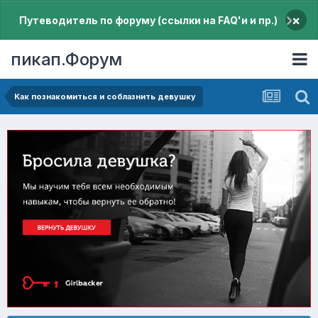
×
Путеводитель по форуму (ссылки на FAQ'и и пр.)
пикап.Форум
Как познакомиться и соблазнить девушку