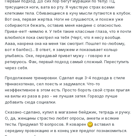
Первый подход. До сих пор бегут мурашки по телу) ТЦ,
трясущиеся ноги, вата во рту. Я чувствую страх всеми
клетками тела. Сбивающиеся в кучу мысли путаются в клубок.
Вот она, первая жертва. Ноги не слушаются, и похоже уже
собираются бежать, оставив меня наедине с опасностью.
Приве-еет! -мямлю я. У тебя такие классные глаза, что я почти
влюбился пока смотрел на тебя (Черт, что я несу вообще.
Аааа, нахрена она на меня так смотрит. Пошлет по-любому,
вот я балбес)... В ответ, я замужем и показывает кольцо
улыбаясь. Оке, передавай привет мужу - говорю я и
ретируюсь. Фак, первый подход самый сложный. Переступить
через себя.
Продолжение тренировки. Сделал еще 3-4 подхода в стиле
тфннаохотенах, сел поесть и задумался. Что-то
неэффективное в этом есть. Просто бороть свой страх прыгая
на вилы из раза в раз - не лучшая затея. Гораздо лучше
добавить сюда социалки.
Сказано-сделано, купил в магазине бейджик, тетрадь и ручку.
О, да, женщины страстно любят опросы, анкеты и всякие
тесты. Придумал 10 вопросов. Я коварен
вставил в
середину провокацию и в конец уже предлог познакомиться.