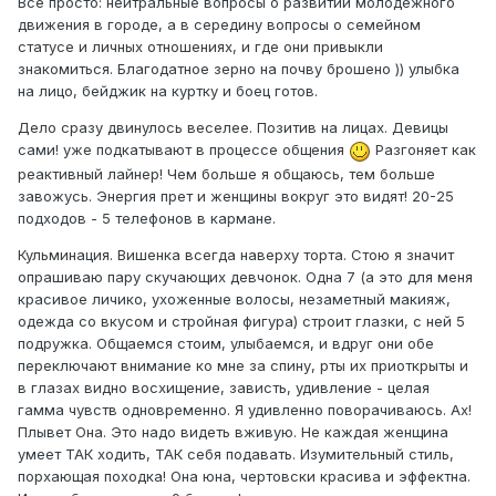
Все просто: нейтральные вопросы о развитии молодежного
движения в городе, а в середину вопросы о семейном
статусе и личных отношениях, и где они привыкли
знакомиться. Благодатное зерно на почву брошено )) улыбка
на лицо, бейджик на куртку и боец готов.
Дело сразу двинулось веселее. Позитив на лицах. Девицы
сами! уже подкатывают в процессе общения
Разгоняет как
реактивный лайнер! Чем больше я общаюсь, тем больше
завожусь. Энергия прет и женщины вокруг это видят! 20-25
подходов - 5 телефонов в кармане.
Кульминация. Вишенка всегда наверху торта. Стою я значит
опрашиваю пару скучающих девчонок. Одна 7 (а это для меня
красивое личико, ухоженные волосы, незаметный макияж,
одежда со вкусом и стройная фигура) строит глазки, с ней 5
подружка. Общаемся стоим, улыбаемся, и вдруг они обе
переключают внимание ко мне за спину, рты их приоткрыты и
в глазах видно восхищение, зависть, удивление - целая
гамма чувств одновременно. Я удивленно поворачиваюсь. Ах!
Плывет Она. Это надо видеть вживую. Не каждая женщина
умеет ТАК ходить, ТАК себя подавать. Изумительный стиль,
порхающая походка! Она юна, чертовски красива и эффектна.