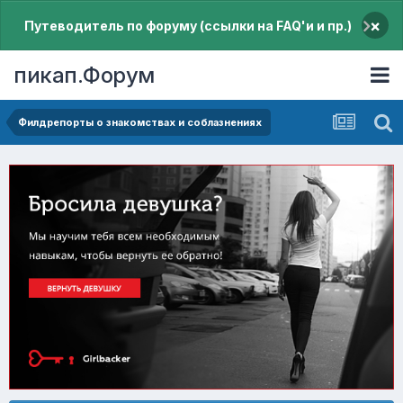
×
Путеводитель по форуму (ссылки на FAQ'и и пр.)
пикап.Форум
Филдрепорты о знакомствах и соблазнениях