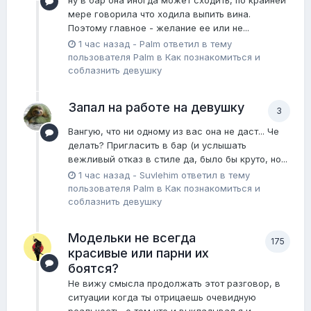
ну в бар она иногда может сходить, по крайней
мере говорила что ходила выпить вина.
Поэтому главное - желание ее или не...
1 час назад
-
Palm
ответил в тему
пользователя
Palm
в
Как познакомиться и
соблазнить девушку
Запал на работе на девушку
3
Вангую, что ни одному из вас она не даст... Че
делать? Пригласить в бар (и услышать
вежливый отказ в стиле да, было бы круто, но...
1 час назад
-
Suvlehim
ответил в тему
пользователя
Palm
в
Как познакомиться и
соблазнить девушку
Модельки не всегда
175
красивые или парни их
боятся?
Не вижу смысла продолжать этот разговор, в
ситуации когда ты отрицаешь очевидную
реальность, о том что и выкладывал я и...