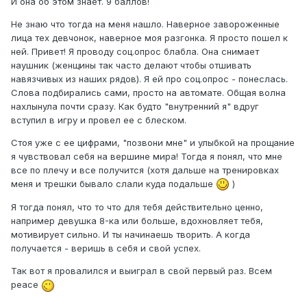
И она об этом знает. 9 баллов!
Не знаю что тогда на меня нашло. Наверное завороженные
лица тех девчонок, наверное моя разгонка. Я просто пошел к
ней. Привет! Я проводу соц.опрос блабла. Она снимает
наушник (женщины так часто делают чтобы отшивать
навязчивых из наших рядов). Я ей про соц.опрос - понеслась.
Слова подбирались сами, просто на автомате. Общая волна
нахлынула почти сразу. Как будто "внутренний я" вдруг
вступил в игру и провел ее с блеском.
Стоя уже с ее цифрами, "позвони мне" и улыбкой на прощание
я чувствовал себя на вершине мира! Тогда я понял, что мне
все по плечу и все получится (хотя дальше на тренировках
меня и трешки бывало слали куда подальше
)
Я тогда понял, что то что для тебя действительно ценно,
например девушка 8-ка или больше, вдохновляет тебя,
мотивирует сильно. И ты начинаешь творить. А когда
получается - веришь в себя и свой успех.
Так вот я провалился и выиграл в свой первый раз. Всем
peace