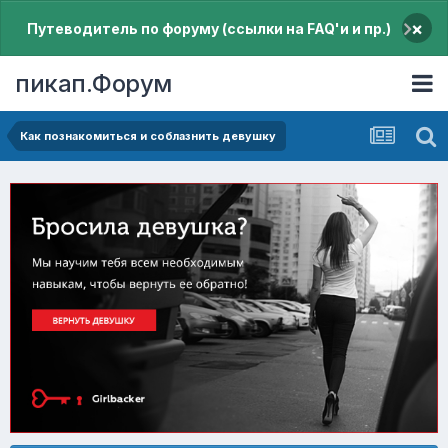
×
Путеводитель по форуму (ссылки на FAQ'и и пр.)
пикап.Форум
Как познакомиться и соблазнить девушку