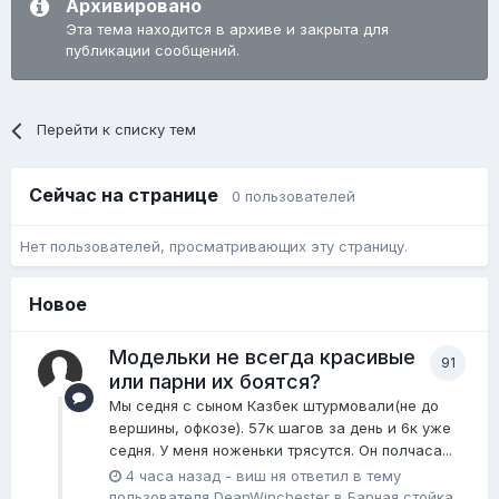
Архивировано
Эта тема находится в архиве и закрыта для
публикации сообщений.
Перейти к списку тем
Сейчас на странице
0 пользователей
Нет пользователей, просматривающих эту страницу.
Новое
Модельки не всегда красивые
91
или парни их боятся?
Мы седня с сыном Казбек штурмовали(не до
вершины, офкозе). 57к шагов за день и 6к уже
седня. У меня ноженьки трясутся. Он полчаса...
4 часа назад
-
виш ня
ответил в тему
пользователя
DeanWinchester
в
Барная стойка