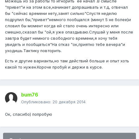
можешь из за работы то игнорить её начал .В смысле
"привет"и на этом все,начинает допрашивать и т.д, отвечал
бы "сейчас времени нету,занят сильно"Спустя неделю
подрулил бы,"привет"немного пообщался (минут 5 не более)и
словил бы момент когда ей стало очень интересно или
смешно,сказал бы "ой,я уже опаздываю.Слушай у меня после
завтра будет немного свободного времени,я хочу тебя
увидеть и пообщаться"На отказ "ок,приятно тебе вечера"и
уходишь.Тактику повторить.
Есть и другие варианты,но там действий больше и опыт хоть
какой то нужен.Короче пробуй и держи в курсе.
bum76
Опубликовано:
20 декабря 2014
Ок, спасибо) попробую