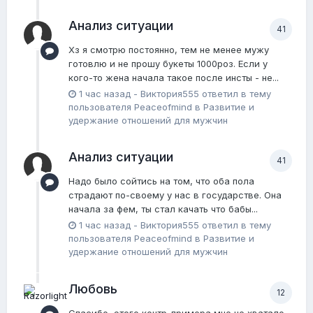
Анализ ситуации
41
Хз я смотрю постоянно, тем не менее мужу
готовлю и не прошу букеты 1000роз. Если у
кого-то жена начала такое после инсты - не...
1 час назад
-
Виктория555
ответил в тему
пользователя
Peaceofmind
в
Pазвитие и
удержание отношений для мужчин
Анализ ситуации
41
Надо было сойтись на том, что оба пола
страдают по-своему у нас в государстве. Она
начала за фем, ты стал качать что бабы...
1 час назад
-
Виктория555
ответил в тему
пользователя
Peaceofmind
в
Pазвитие и
удержание отношений для мужчин
Любовь
12
Спасибо, этого контр-примера мне не хватало.