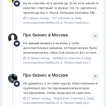
Ну не совсем, но в целом да. Если есть какой то
капитал стартовый то можно что то сделать из
производства и сбыта, большую конторку. Мб...
9 минут назад
-
Пэ^
ответил в тему
пользователя
NeMacho
в
Личностный рост
Про бизнес в Москве
11
На данный момент я не вижу у себя
дополнительных навыков, которые можно было
монетизиоовать. https://nik-show.ru/ Вот кстати...
14 минут назад
-
NeMacho
ответил в тему
пользователя
NeMacho
в
Личностный рост
Про бизнес в Москве
11
Не думалось о он-лайн курсах (персональных и
групповых) про тестирование/нагрузочное
тестирование, чтобы люди могли сместить...
27 минут назад
-
Nightraven
ответил в тему
пользователя
NeMacho
в
Личностный рост