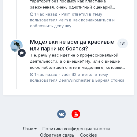
тараторит без продыху как пластинка
заезженная, очень однотипный сценарий...
1 час назад
-
Palm
ответил в тему
пользователя
Palm
в
Как познакомиться и
соблазнить девушку
Модельки не всегда красивые
181
или парни их боятся?
Т.е. речь у нас идет не о профессиональной
деятельности, а о внешке? Ну, или о внешке
поюс небольшой опыте в моделинге, который...
1 час назад
-
vadim12
ответил в тему
пользователя
DeanWinchester
в
Барная стойка
Язык
Политика конфиденциальности
Обратная связь
Cookies