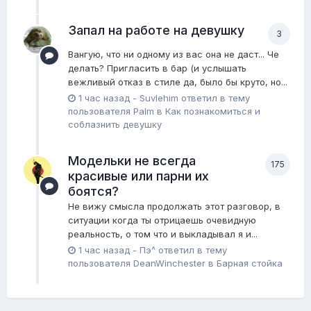
Запал на работе на девушку
3
Вангую, что ни одному из вас она не даст... Че
делать? Пригласить в бар (и услышать
вежливый отказ в стиле да, было бы круто, но...
1 час назад
-
Suvlehim
ответил в тему
пользователя
Palm
в
Как познакомиться и
соблазнить девушку
Модельки не всегда
175
красивые или парни их
боятся?
Не вижу смысла продолжать этот разговор, в
ситуации когда ты отрицаешь очевидную
реальность, о том что и выкладывал я и...
1 час назад
-
Пэ^
ответил в тему
пользователя
DeanWinchester
в
Барная стойка