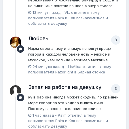
переживания относительно фактуры) в соцсети
не пиши. мне понятна пошлая манера твоего...
13 минут назад
-
VL.
ответил в тему
пользователя
Palm
в
Как познакомиться и
соблазнить девушку
Любовь
8
Ищем свою аниму и анимус по юнгу) проще
говоря в каждом человеке есть женское и
мужское, чем больше например мужчина...
24 минуты назад
-
LisAlisa
ответил в тему
пользователя
Razorlight
в
Барная стойка
Запал на работе на девушку
3
ну в бар она иногда может сходить, по крайней
мере говорила что ходила выпить вина.
Поэтому главное - желание ее или не...
1 час назад
-
Palm
ответил в тему
пользователя
Palm
в
Как познакомиться и
соблазнить девушку