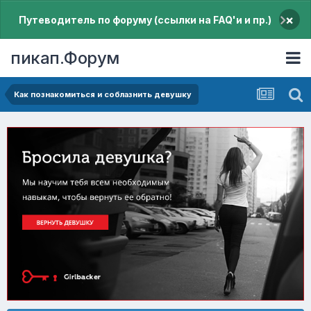
×
Путеводитель по форуму (ссылки на FAQ'и и пр.)
пикап.Форум
Как познакомиться и соблазнить девушку