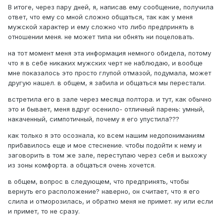
В итоге, через пару дней, я, написав ему сообщение, получила
ответ, что ему со мной сложно общаться, так как у меня
мужской характер и ему сложно что либо предпринять в
отношении меня. не может типа ни обнять ни поцеловать.
на тот момент меня эта информация немного обидела, потому
что я в себе никаких мужских черт не наблюдаю, и вообще
мне показалось это просто глупой отмазой, подумала, может
другую нашел. в общем, я забила и общаться мы перестали.
встретила его в зале через месяца полтора. и тут, как обычно
это и бывает, меня вдруг осенило- отличный парень: умный,
накаченный, симпотичный, почему я его упустила???
как только я это осознала, ко всем нашим недопониманиям
прибавилось еще и мое стеснение. чтобы подойти к нему и
заговорить в том же зале, переступаю через себя и выхожу
из зоны комфорта. а общаться очень хочется.
в общем, вопрос в следующем, что предпринять, чтобы
вернуть его расположение? наверно, он считает, что я его
слила и отморозилась, и обратно меня не примет. ну или если
и примет, то не сразу.