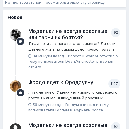
Нет пользователей, просматривающих эту страницу.
Новое
Модельки не всегда красивые
92
или парни их боятся?
Так, а ноги для чего на стол закинул? Да есть
для чего жить на самом деле, кроме ползанья.
34 минуты назад
-
Peaceful Warrior
ответил в
тему пользователя
DeanWinchester
в
Барная
стойка
Фродо идёт к Ородруину
1107
Я так не умею. У меня нет никакого карьерного
роста. Видимо, я никудышный работник
56 минут назад
-
Голлум
ответил в тему
пользователя
Голлум
в
Журналы роста
Модельки не всегда красивые
92