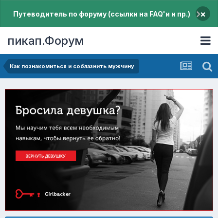
×
Путеводитель по форуму (ссылки на FAQ'и и пр.)
пикап.Форум
Как познакомиться и соблазнить мужчину