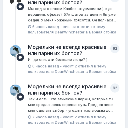
или парни их боятся?
Мы седня с сыном Казбек штурмовали(не до
вершины, офкозе). 57к шагов за день и 6к уже
седня. У меня ноженьки трясутся. Он полчаса...
6 часов назад
-
виш ня
ответил в тему
пользователя
DeanWinchester
в
Барная стойка
Модельки не всегда красивые
92
или парни их боятся?
И где они, эти большие люди? )
6 часов назад
-
vadim12
ответил в тему
пользователя
DeanWinchester
в
Барная стойка
Модельки не всегда красивые
92
или парни их боятся?
Так и есть. Это этические нормы, которые ты
мне предлагаешь перешагнуть. Предлагаешь
мне сделать выбор - угодить желающим до...
7 часов назад
-
vadim12
ответил в тему
пользователя
DeanWinchester
в
Барная стойка