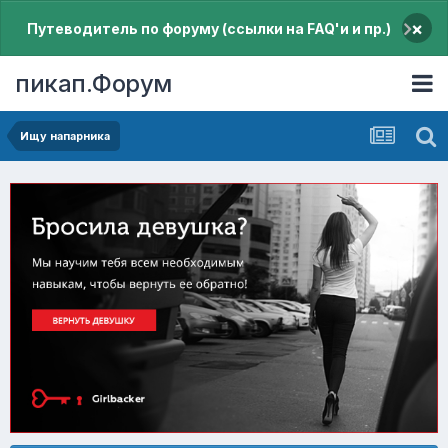
×
Путеводитель по форуму (ссылки на FAQ'и и пр.)
пикап.Форум
Ищу напарника