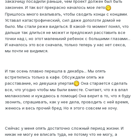
заказчицу посадили раньше, чем проект должен был быть
закончен. И так вот прекрасно началось мое лето
Пришлось много вкалывать, чтобы сводить концы с концами.
Уставал катастрофический, сил даже доползти домой не
было. Мы стали реже видеться. В какой-то момент понял, что
дальше так длиться не может и предложил расставить все
точки над i, но этот маленький ребенок с большими глазами...
И началось это все сначала, только теперь у нас нет секса,
мы почти не видимся.
И так осень плавно перешла в декабрь... Мы опять
встретились только в кафе. Обсуждали опять же
расставание, но девушка упертая
Она старается сделать
все, что угодно чтобы мы были вместе. Считает, что я в впал
меланхолию и нуждаюсь в помощи) Она верит в то, что я буду
звонить, спрашивать, как у нее дела, проводить с ней время,
женюсь и весь прочий бред. Но я этого совсем не хочу.
Сейчас у меня опять достаточно сложный период жизни. И
никак не могу ее вписать туда, не потому что не могу, а