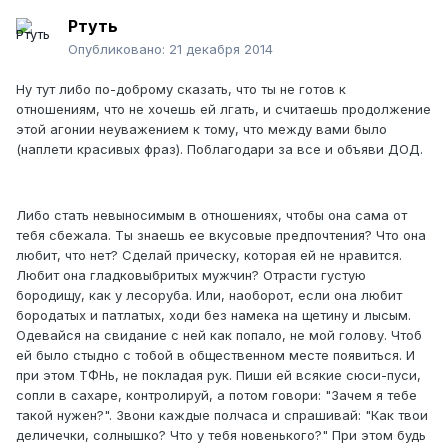
Ртуть
Опубликовано:
21 декабря 2014
Ну тут либо по-доброму сказать, что ты не готов к
отношениям, что не хочешь ей лгать, и считаешь продолжение
этой агонии неуважением к тому, что между вами было
(наплети красивых фраз). Поблагодари за все и объяви ДОД.
Либо стать невыносимым в отношениях, чтобы она сама от
тебя сбежала. Ты знаешь ее вкусовые предпочтения? Что она
любит, что нет? Сделай прическу, которая ей не нравится.
Любит она гладковыбритых мужчин? Отрасти густую
бородищу, как у лесоруба. Или, наоборот, если она любит
бородатых и патлатых, ходи без намека на щетину и лысым.
Одевайся на свидание с ней как попало, не мой голову. Чтоб
ей было стыдно с тобой в общественном месте появиться. И
при этом ТФНь, не покладая рук. Пиши ей всякие сюси-пуси,
сопли в сахаре, контролируй, а потом говори: "Зачем я тебе
такой нужен?". Звони каждые полчаса и спрашивай: "Как твои
деличечки, солнышко? Что у тебя новенького?" При этом будь