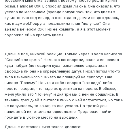
(обзвонил много магазинов), поэтому просто решил купить
розы). Написал ОЖП, спросил дома ли она. Она сказала, что
уехала по магазинам (правда получилось так, что цветы я
купил только под вечер, а ожп ждала днем и не дождалась,
как я думаю).Подруга предложила план "получше". Она
вывела вечером ОЖП из ее комнаты, а я в этот момент
подложил ей на кровать цветы.
Дальше все, никакой реакции. Только через 3 часа написала
"Спасибо за цветы". Немного поговорили, опять я ее позвал
куда-нибудь (не говорил куда, изначально спрашивал
свободна ли она на определенную дату). Писал потом что-то
типа изначального "Ничего не планируй на субботу". Она
писала "Почему". На что я либо говорил "так надо" либо
просто говорил, что надо встретиться на неделе. В общем,
меня убило это "Почему" и дня три мы с ней не общались. В
течении трех дней я пытался лично с ней встретиться, но так и
не получалось, то занят, то она уехала. На третий день
написал ей вк, отвечала односложно. Предложил пойти
посидеть в уютное место на выходных.
Дальше состоялся типа такого диалога: