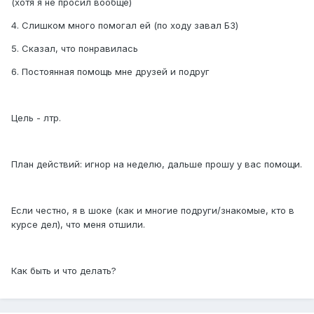
(хотя я не просил вообще)
4. Слишком много помогал ей (по ходу завал БЗ)
5. Сказал, что понравилась
6. Постоянная помощь мне друзей и подруг
Цель - лтр.
План действий: игнор на неделю, дальше прошу у вас помощи.
Если честно, я в шоке (как и многие подруги/знакомые, кто в
курсе дел), что меня отшили.
Как быть и что делать?