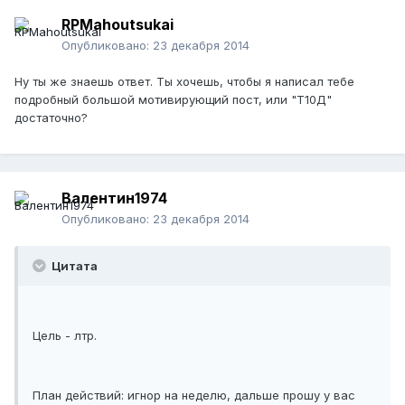
RPMahoutsukai
Опубликовано:
23 декабря 2014
Ну ты же знаешь ответ. Ты хочешь, чтобы я написал тебе
подробный большой мотивирующий пост, или "Т10Д"
достаточно?
Валентин1974
Опубликовано:
23 декабря 2014
Цитата
Цель - лтр.
План действий: игнор на неделю, дальше прошу у вас