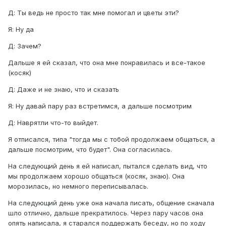
Д: Ты ведь не просто так мне помогал и цветы эти?
Я: Ну да
Д: Зачем?
Дальше я ей сказал, что она мне понравилась и все-такое
(косяк)
Д: Даже и не знаю, что и сказать
Я: Ну давай пару раз встретимся, а дальше посмотрим
Д: Наврятли что-то выйдет.
Я отписался, типа "тогда мы с тобой продолжаем общаться, а
дальше посмотрим, что будет". Она согласилась.
На следующий день я ей написал, пытался сделать вид, что
мы продолжаем хорошо общаться (косяк, знаю). Она
морозилась, но немного переписывалась.
На следующий день уже она начала писать, общение сначала
шло отлично, дальше прекратилось. Через пару часов она
опять написала, я старался поддержать беседу, но по ходу