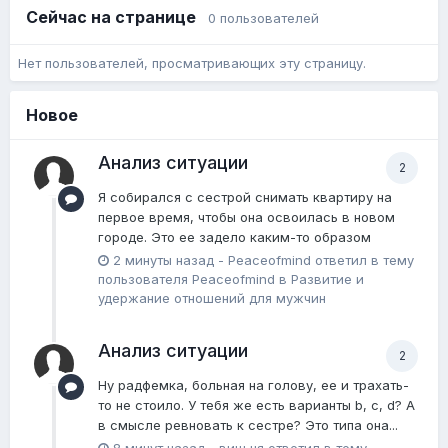
Сейчас на странице
0 пользователей
Нет пользователей, просматривающих эту страницу.
Новое
Анализ ситуации
2
Я собирался с сестрой снимать квартиру на
первое время, чтобы она освоилась в новом
городе. Это ее задело каким-то образом
2 минуты назад
-
Peaceofmind
ответил в тему
пользователя
Peaceofmind
в
Pазвитие и
удержание отношений для мужчин
Анализ ситуации
2
Ну радфемка, больная на голову, ее и трахать-
то не стоило. У тебя же есть варианты b, c, d? А
в смысле ревновать к сестре? Это типа она...