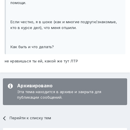
помощи.
Если честно, я в шоке (как и многие подруги/знакомые,
кто в курсе дел), что меня отшили.
Как быть и что делать?
не нравишься ты ей, какой же тут ЛТР
Архивировано
Эта тема находится в архиве и закрыта для
публикации сообщений.
Перейти к списку тем