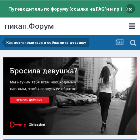
×
Путеводитель по форуму (ссылки на FAQ'и и пр.)
пикап.Форум
Как познакомиться и соблазнить девушку