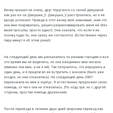
Вечер прошел не очень, друг поругался со своей девушкой
как раз из-за Девушки_2. Девушка_2 расстроилась, но я ее
вроде успокоил. Правда в этот вечер мой знакомый, зная что
она мне понравилась, решил разрекламировать меня ей (без
моей просьбы, просто идиот). Она сказала, что если я ее
позову куда-то, она сразу же согласится. (Естественно через
пару минут я об этом узнал)
На следующий день мы разъехались по разным городам и все
это время мы не виделись, но она ежедневно мне писала
(именно она мне, а не я ей). Так получилось, что вернулись в
один день, и я предлагал ее встретить с вокзала (было уже
поздно, но она отказалась). На следующий день ОЖП
переезжала ко мне в корпус. Я естественно предложил свою
помощь, от чего она не отказалась. (По ходу зря, но с другой
стороны, простая помощь дружеская).
После переезда в течении двух дней (впрочем переезд как