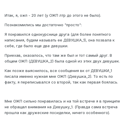
Итак, я, ожп - 20 лет (у ОЖП лтр до этого не было).
Познакомились мы достаточно "просто":
Я понравился однокурснице друга (для более понятного
написания, будем называть ее ДЕВУШКА_1), она позвала к
себе, где было еще две девушки.
Приехав, оказалось, что там же был и тот самый друг. В
общем ОЖП (ДЕВУШКА_2) была одной из этих двух девушек.
Как позже выяснилось, все сообщения вк от ДЕВУШКИ_1
писала именно нужная мне ОЖП (Девушка_2). То есть по
факту, я переписывался со второй, так как первая боялась.
Мне ОЖП сильно понравилась и на той встрече я в принципе
не обращал внимания на Девушку_1. (Правда сама встреча
прошла как дружеские посиделки, ничего особенного).