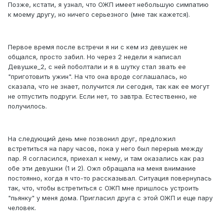
Позже, кстати, я узнал, что ОЖП имеет небольшую симпатию
к моему другу, но ничего серьезного (мне так кажется).
Первое время после встречи я ни с кем из девушек не
общался, просто забил. Но через 2 недели я написал
Девушке_2, с ней поболтали и я в шутку стал звать ее
"приготовить ужин". На что она вроде соглашалась, но
сказала, что не знает, получится ли сегодня, так как ее могут
не отпустить подруги. Если нет, то завтра. Естественно, не
получилось.
На следующий день мне позвонил друг, предложил
встретиться на пару часов, пока у него был перерыв между
пар. Я согласился, приехал к нему, и там оказались как раз
обе эти девушки (1 и 2). Ожп обращала на меня внимание
постоянно, когда я что-то рассказывал. Ситуация повернулась
так, что, чтобы встретиться с ОЖП мне пришлось устроить
"пьянку" у меня дома. Пригласил друга с этой ОЖП и еще пару
человек.