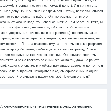
иться никогда. И я думала, что и ему со мной общаться по идее
ко дружбы (твердил постоянно, _каждый день_). И я так поняла,
не было девушки, и он явно не стремился к этому, всячески напирая
ало что-то получаться в работе. Он программист, он много
его ни от кого не надо, то, наверное, можно. Тем более, он каждый
есте в кафе и кино, платил каждый сам за себя и никаких
 меня дотронуться, обнять (мне не нравилось), появились какие-то
встречи, и мы почти перестали видеться, но, как вы понимаете, на
ем ответить. Я стала намекать ему на то, чтобы он сам прекратил
е он вроде бы хотел, чтобы я уехала с ним за границу. Я все
все-таки довольно мягко, без оскорблений. Он понимал вроде бы,
 поможет. Я резко прекратила с ним все контакты, даже на работе,
маю), ходил с очень злым и обиженным лицом довольно долго, но я
 вообще не общаемся. находиться в одном офисе с ним, в одной
и все такое. Кто виноват в нашем случае? Неужели опять я?
жок", сексуальнонепривлекательный молодой человек.