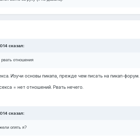
2014 сказал:
о рвать отношения
са. Изучи основы пикапа, прежде чем писать на пикап-форум.
секса = нет отношений. Рвать нечего.
2014 сказал:
жели опять я?