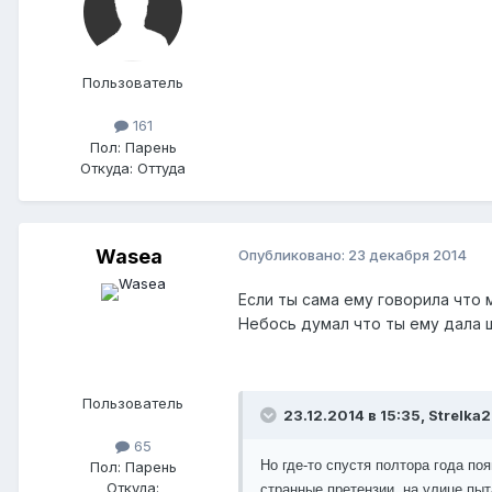
Пользователь
161
Пол:
Парень
Откуда:
Оттуда
Wasea
Опубликовано:
23 декабря 2014
Если ты сама ему говорила что 
Небось думал что ты ему дала ш
Пользователь
23.12.2014 в 15:35, Strelka
65
Но где-то спустя полтора года по
Пол:
Парень
Откуда:
странные претензии, на улице пыта