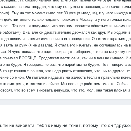
беседник. Я с самого начала знала, что как парень он не будет мне нрав
н с самого начала твердил, что ему не нужны отношения, а он хочет толь
орил). Ему на тот момент было лет 30 уже (я младше), и у него никогда 
Он действительно только недавно приехал в Москву, и у него только нач
ое... Так вот - я подумала, что раз нам нравится общаться и никому нич
 работаем). Вначале он действительно держался как друг. Мы ходили вм
а года появились некие изменения в его поведении. Он стал стараться до
 взять за руку (я не давала). Я стала его избегать, не соглашалась на 
ся. Я чувствовала, что надо прекращать общение, что я не могу ему нич
е понимал ВООБЩЕ. Продолжал вести себя, как ни в чем не бывало. И ещ
ого не будет. Я говорила не раз, что парой мы не будем. Но я говорила 
В конце концов я поняла, что надо рвать отношения, что ничто другое не
щение со мной. Он пытался надавить на жалость (если я правильно пони
 это смотреть, и тяжело и сейчас. Мы все еще работаем вместе. Сейчас
говорят, что во всем виновата девушка, что это, мол, она такая плохая 
. ты не виновата, тебя к нему не тянет, потому что он "дру