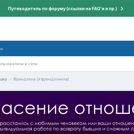
Путеводитель по форуму (ссылки на FAQ'и и пр.)
бы
ользователи в сети
ушку
Френдзона (я френдзонила)