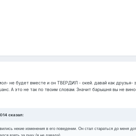
мол- не будет вместе и он ТВЕРДИЛ - окей. давай как друзья- 
анс. А это не так по твоим словам. Значит барышня вы не вин
2014 сказал:
явились некие изменения в его поведении. Он стал стараться до меня дот
лся взять за руку (я не давала).