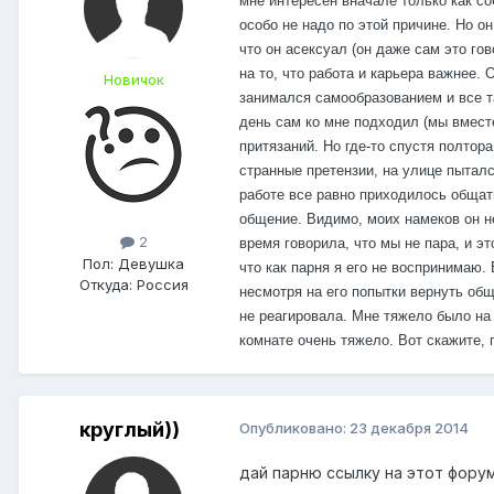
мне интересен вначале только как со
особо не надо по этой причине. Но о
что он асексуал (он даже сам это гов
на то, что работа и карьера важнее. 
Новичок
занимался самообразованием и все так
день сам ко мне подходил (мы вместе
притязаний. Но где-то спустя полтор
странные претензии, на улице пытался
работе все равно приходилось общать
общение. Видимо, моих намеков он н
2
время говорила, что мы не пара, и эт
Пол:
Девушка
что как парня я его не воспринимаю. 
Откуда:
Россия
несмотря на его попытки вернуть об
не реагировала. Мне тяжело было на
комнате очень тяжело.
Вот скажите, 
круглый))
Опубликовано:
23 декабря 2014
дай парню ссылку на этот форум