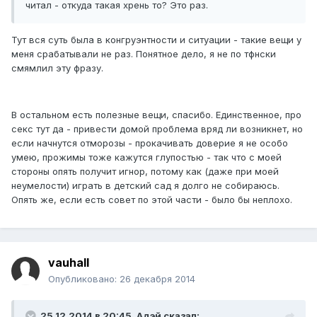
читал - откуда такая хрень то? Это раз.
Тут вся суть была в конгруэнтности и ситуации - такие вещи у
меня срабатывали не раз. Понятное дело, я не по тфнски
смямлил эту фразу.
В остальном есть полезные вещи, спасибо. Единственное, про
секс тут да - привести домой проблема вряд ли возникнет, но
если начнутся отморозы - прокачивать доверие я не особо
умею, прожимы тоже кажутся глупостью - так что с моей
стороны опять получит игнор, потому как (даже при моей
неумелости) играть в детский сад я долго не собираюсь.
Опять же, если есть совет по этой части - было бы неплохо.
vauhall
Опубликовано:
26 декабря 2014
25.12.2014 в 20:45, Адэй сказал: