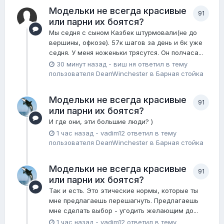
Модельки не всегда красивые
91
или парни их боятся?
Мы седня с сыном Казбек штурмовали(не до
вершины, офкозе). 57к шагов за день и 6к уже
седня. У меня ноженьки трясутся. Он полчаса...
30 минут назад
-
виш ня
ответил в тему
пользователя
DeanWinchester
в
Барная стойка
Модельки не всегда красивые
91
или парни их боятся?
И где они, эти большие люди? )
1 час назад
-
vadim12
ответил в тему
пользователя
DeanWinchester
в
Барная стойка
Модельки не всегда красивые
91
или парни их боятся?
Так и есть. Это этические нормы, которые ты
мне предлагаешь перешагнуть. Предлагаешь
мне сделать выбор - угодить желающим до...
1 час назад
-
vadim12
ответил в тему