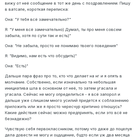
вижу от неё сообщение в тот же день с поздравлением. Пишу
в ватсапе, короткая переписка:
Она: "У тебя всё замечательно?"
Я: "У меня всё замечательно) Думал, ты про меня совсем
забыла, хотя по сути так и есть)"
Она: "Не забыла, просто не понимаю твоего поведения"
Я: "Видимо, нам есть что обсудить)"
Она: "Есть)"
Дальше пара фраз про то, кто что делает на нг и я опять в
молчание. Собственно, если изначально та небольшая
инициатива шла в основном от неё, то затем угасала и
угасала. Сейчас не могу определиться - я всё запорол и
дальше уже слишком много усилий придется к соблазнению
приложить или же я просто чересчур критично отношусь?
Какие действия сейчас можно предпринять, если это всё не
безнадежно?
Чувствую себя первоклассником, потому что даже до поцелуя
дела довести не могу и ощущение, будто если уж два месяца