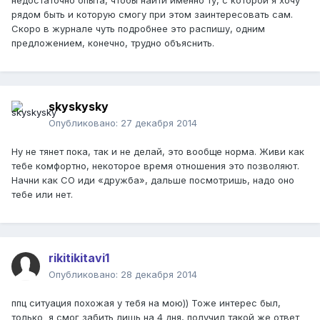
недостаточно опыта, чтобы найти именно ту, с которой я хочу
рядом быть и которую смогу при этом заинтересовать сам.
Скоро в журнале чуть подробнее это распишу, одним
предложением, конечно, трудно объяснить.
skyskysky
Опубликовано:
27 декабря 2014
Ну не тянет пока, так и не делай, это вообще норма. Живи как
тебе комфортно, некоторое время отношения это позволяют.
Начни как СО иди «дружба», дальше посмотришь, надо оно
тебе или нет.
rikitikitavi1
Опубликовано:
28 декабря 2014
ппц ситуация похожая у тебя на мою)) Тоже интерес был,
только я смог забить лишь на 4 дня, получил такой же ответ