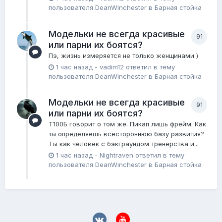
пользователя
DeanWinchester
в
Барная стойка
Модельки не всегда красивые
91
или парни их боятся?
Пэ, жизнь измеряется не только женщинами )
1 час назад
-
vadim12
ответил в тему
пользователя
DeanWinchester
в
Барная стойка
Модельки не всегда красивые
91
или парни их боятся?
Т100Б говорит о том же. Пикап лишь фрейм. Как
ты определяешь всестороннюю базу развития?
Ты как человек с бэкграундом тренерства и...
1 час назад
-
Nightraven
ответил в тему
пользователя
DeanWinchester
в
Барная стойка