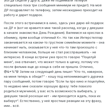
(когда сидели у друга, даже не поднимали телефон
специально пока три сообщения минимум не придет). На моё
ДР поздравляет по телефону, затем неожиданно приходит на
работу и дарит подарок.
После этого встречаемся в кино, здесь уже дарю ей подарок
на ДР я (вот не нравится мне такой расклад, когда у девушки
в начале знакомства День Рождения). Валяемся на креслах в
обнимку, прям вообще отличный К+. Но так как Интерстеллар
заканчивается на каком-то грустном семейном моменте - она
начинает ныть, оказывается у неё что-то там произошло с
близким человеком, больше не стал расспрашивать - не
интересно. В конце встречи уже просто говорю "Поцелуй
меня", она отвечает, что может только в щечку, потому что
после фильма еще до конца в себя не пришла. Отлично,
@&*%^$! Затем на следующий день пишет "Кто-то, наверное,
на меня теперь в обиде?" - кошу под непонимающего дурачка
пару сообщений, потом говорю "Если ты про кино и поцелуйки,
то недавно мне сказали хорошую фразу: тебе повезло
родиться мужчиной, у вас есть возможность выбирать, у
девушек такой роскоши нет - им приходится ждать, пока их
выберут". Естественно, у неё яростные реакции на эту фразу,
иии... всё.