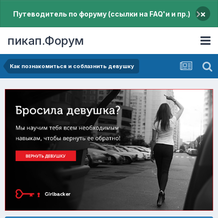
×
Путеводитель по форуму (ссылки на FAQ'и и пр.)
пикап.Форум
Как познакомиться и соблазнить девушку