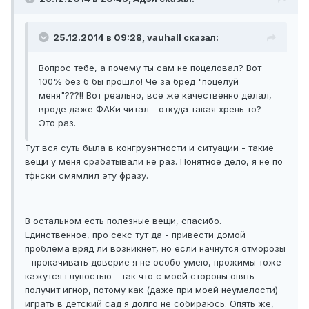
25.12.2014 в 09:28, vauhall сказал:
Вопрос тебе, а почему ты сам не поцеловал? Вот
100% без б бы прошло! Че за бред "поцелуй
меня"???!! Вот реально, все же качественно делал,
вроде даже ФАКи читал - откуда такая хрень то?
Это раз.
Тут вся суть была в конгруэнтности и ситуации - такие
вещи у меня срабатывали не раз. Понятное дело, я не по
тфнски смямлил эту фразу.
В остальном есть полезные вещи, спасибо.
Единственное, про секс тут да - привести домой
проблема вряд ли возникнет, но если начнутся отморозы
- прокачивать доверие я не особо умею, прожимы тоже
кажутся глупостью - так что с моей стороны опять
получит игнор, потому как (даже при моей неумелости)
играть в детский сад я долго не собираюсь. Опять же,