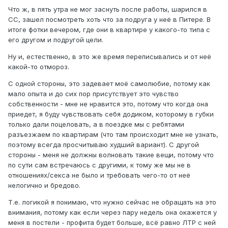
Что ж, в пять утра не мог заснуть после работы, шарился в
СС, зашел посмотреть хоть что за подруга у неё в Питере. В
итоге фотки вечером, где они в квартире у какого-то типа с
его другом и подругой цели.
Ну и, естественно, в это же время переписывались и от неё
какой-то отмороз.
С одной стороны, это задевает моё самолюбие, потому как
мало опыта и до сих пор присутствует это чувство
собственности - мне не нравится это, потому что когда она
приедет, я буду чувствовать себя додиком, которому в губки
только дали поцеловать, а в поездке мы с ребятами
разъезжаем по квартирам (что там происходит мне не узнать,
поэтому всегда просчитываю худший вариант). С другой
стороны - меня не должны волновать такие вещи, потому что
по сути сам встречаюсь с другими, к тому же мы не в
отношениях/секса не было и требовать чего-то от неё
нелогично и бредово.
Т.е. логикой я понимаю, что нужно сейчас не обращать на это
внимания, потому как если через пару недель она окажется у
меня в постели - профита будет больше, всё равно ЛТР с ней