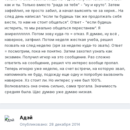
как и ты. Только вместо "рада за тебя" - "ну и круто". Затем
зафейлил, не просто забил, а начал выяснять че за херня... На
след день написал "если ты будешь так же продолжать себя
вести, то нам не стоит общаться". Ответ - "если будешь
истерить, то мы реально общаться перестанем". Я
ахирелллллл. Потом зову куда-то = отказ. Я думаю, ну всё ,
наверное, затфнил. Потом неделя жесткая учеба, решил
позвать на след неделю (зря за неделю куда-то звать). Ответ
= посмотрим, пока не понятно. Затем захотел узнать как
экзамен. Получил игнор на это сообщение. Раз сложно
ответить на сообщение, решил что интерес вообще пропал.
Теперь игнорю уже неделю, на счет встречи, на которую звал,
напоминать не буду, подожду еще одну и попробую вызвонить
наверное. Хз стоит ли. Но интерес у нее был 100%.
Волновалась она очень сильно, сама трогала. Значимость
средняя была. Щас думаю уже думаю низкая.
Адэй
Опубликовано:
28 декабря 2014