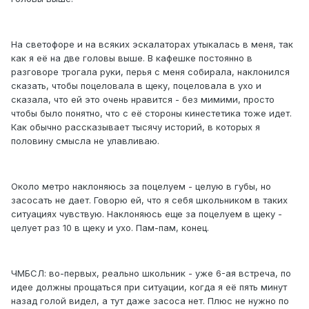
На светофоре и на всяких эскалаторах утыкалась в меня, так
как я её на две головы выше. В кафешке постоянно в
разговоре трогала руки, перья с меня собирала, наклонился
сказать, чтобы поцеловала в щеку, поцеловала в ухо и
сказала, что ей это очень нравится - без мимими, просто
чтобы было понятно, что с её стороны кинестетика тоже идет.
Как обычно рассказывает тысячу историй, в которых я
половину смысла не улавливаю.
Около метро наклоняюсь за поцелуем - целую в губы, но
засосать не дает. Говорю ей, что я себя школьником в таких
ситуациях чувствую. Наклоняюсь еще за поцелуем в щеку -
целует раз 10 в щеку и ухо. Пам-пам, конец.
ЧМБСЛ: во-первых, реально школьник - уже 6-ая встреча, по
идее должны прощаться при ситуации, когда я её пять минут
назад голой видел, а тут даже засоса нет. Плюс не нужно по