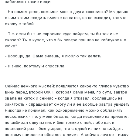
забавляют такие вещи:
- На самом деле, помнишь моего друга хоккеиста? Мы давно
с ним хотим сходить вместе на каток, но не выходит, так что
схожу с тобой.
- Т.е. если бы я не спросила куда пойдем, ты бы так и не
сказал? Ты в курсе, что я бы завтра пришла на каблуках и в
юбке?
- Вообще, да. Сама знаешь, я люблю так делать.
- Я знаю, поэтому и спросила.
Сейчас немного мыслей: появляется какое-то глупое чувство
вины перед второй ОЖП, которая сама меня, по сути, завтра
звала на каток и сейчас - когда я отказал, сославшись на
занятость - спрашивает смогу ли я её вообще завтра увидеть.
Никогда не понимал, как одновременно можно соблазнять
нескольких - т.е. у меня бывало, когда несколько на примете,
но выбирал одну из них и был только с ней, либо как в
последний раз - был уверен, что с одной из них не выйдет,
поэтому наверняка общался с двумя. А сейчас другое - вижу,