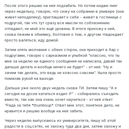
После этого решаю на неё подзабить. Но потом кидаю пинг
через недельку, говорю, что сижу на собрании в универе (она
живет неподалеку), приглашает к себе - живёт в гостинице с
подругой, так что тут сразу все мысли по соблазнению
отпадают, не мой это ещё уровень. В итоге прихожу к ней,
снова лежим в обнимку, болтовня о том, о другом. Надоедает
просто валяться, иду домой.
Затем опять молчание с обеих сторон, она приходит в бар с
подругами, говорю с сарказмом и улыбкой "классно, что ты
мне за неделю ни единого сообщения не написала, давай так
дальше делать и вообще ничего не будет" - от неё: "Ну и
зачем так делать, это ведь не классно совсем". Ушла просто
помахав рукой на выходе.
Дальше уже около двух недель снова ТИ. Затем пишу "А я
сегодня на доске кататься ездил :P" - собирались съездить
вместе, так как она очень хочет научиться - от неё ответ
"Рада за тебя *thumbsup*. Ответ мне этот, понятное дело, не
нравится и решаю вообще на неё забить.
Через неделю выпускаюсь из университета, пишу об этой
радости в соц.сетях, не захожу туда два дня, затем захожу и