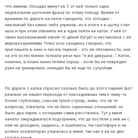
Что имеем. Опоздал минут на 7, от неё только одна
недовольная шуточная фраза по этому поводу. Время от
времени по дороге на каток говорила, что холодно -
невзначай без каких-либо упреков, но в итоге я в шутку стал
ныть и при этом обвинять её в идее пойти на каток. У неё от
таких высказываний какой-то дикий бугурт и нестыковка с её
мировоззрениями. Плюс всю свиданку говорил, что
приглашать в кино и писать первой - это её обязанности, она
на это естественно толкала речи про "я же девушка...". Каток,
конечно, в плане кинестетики хорош - если бы не повредил
руки на тренировке, покидал бы её еще по сугробам.
По дороге с катка спросил сколько было до этого парней (вот
реально не нашёл перехода от повседневных тем к чему-то
более глубокому, совсем тупой ступор, знаю, что не те
вопросы), ответила, что не было серьезных отношений, но
было два парня, с которыми сама рассталась. Тут у меня
начало закрадываться подозрение, что до постели у неё ни с
кем не доходило, надеюсь, я ошибаюсь. На светофоре и на
всяких эскалаторах утыкалась в меня, так как я её на две
головы выше.