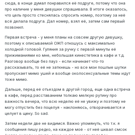
сюда, в конце думал понравился её подруге, потому что она
про наличие у меня девушки спрашивала. В итоге оказалось,
что цель просто стеснялась спросить номер, поэтому за неё
всё делала подруга. Дал номер, взял её, затем сам первый
позвонил.
Первая встреча - у меня планы на совсем другую девушку,
поэтому к описываемой ОЖП отношусь с максимально
холодной головой. Гуляния за ручку с первой минуты её
прижиманиями ко мне, небольшая кинестетика в кафе и т.д.
Разговор вообще без пауз - если начинает что-то
рассказывать, то её не заткнешь - но все мои пошлые шутки
пропускает мимо ушей и вообще околосексуальные темы идут
тоже мимо.
Дальше, перед её отъездом в другой город, еще одна встреча
в кафе, перед расставанием толкаю мелкую рутину про
важность вечера, что всю неделю её не увижу и поэтому не
могу отпустить без поцелуя - наклоняюсь, отворачивается и
целует в щеку. So sad.
Затем недели две не видимся. Важно упомянуть, что т.к. я
сообщения пишу редко, на каждое моё - от неё шквал смсок