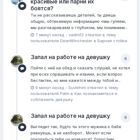
красивые или парни их
боятся?
Ты не рассказываешь деталей, ты даешь
общую, обтекаемую информацию «мы гуляем,
мы разговариваем о глубоком, мы понимаем...
7 минут назад
-
vadim12
ответил в тему
пользователя
DeanWinchester
в
Барная стойка
Запал на работе на девушку
6
Пойти с ней на обед и сказать слушай, не хотел
при всех спрашивать и извини, если вопрос
бестактен, но мне кажется между тобой и...
9 минут назад
-
Suvlehim
ответил в тему
пользователя
Palm
в
Как познакомиться и
соблазнить девушку
Запал на работе на девушку
6
Выглядит так, будто ты этого мужика к бабе
ревнуешь, а не наоборот... Может если
покопаться тебе он нравится? Допустим...