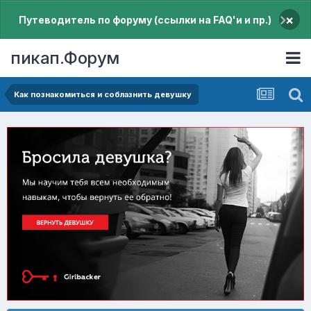
×
Путеводитель по форуму (ссылки на FAQ'и и пр.)
пикап.Форум
Как познакомиться и соблазнить девушку