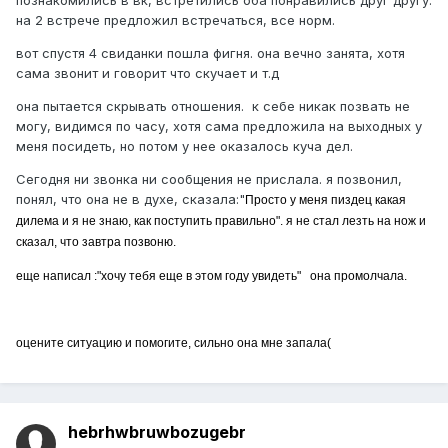
познакомились в вк, встретились оба понравились друг другу.
на 2 встрече предложил встречаться, все норм.
вот спустя 4 свиданки пошла фигня. она вечно занята, хотя
сама звонит и говорит что скучает и т.д
она пытается скрывать отношения. к себе никак позвать не
могу, видимся по часу, хотя сама предложила на выходных у
меня посидеть, но потом у нее оказалось куча дел.
Сегодня ни звонка ни сообщения не прислала. я позвонил,
понял, что она не в духе, сказала:"
Просто у меня пиздец какая
дилема и я не знаю, как поступить правильно". я не стал лезть на нож и
сказал, что завтра позвоню.
еще написал :"
хочу тебя еще в этом году увидеть" она промолчала.
оцените ситуацию и помогите, сильно она мне запала(
hebrhwbruwbozugebr