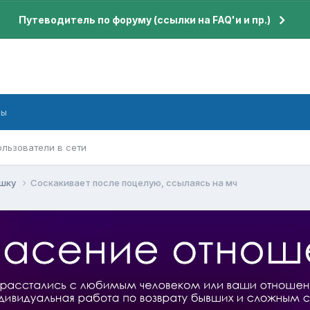
Путеводитель по форуму (ссылки на FAQ'и и пр.)
бы
ользователи в сети
ушку
Соскакивает после поцелую, ссылаясь на мч