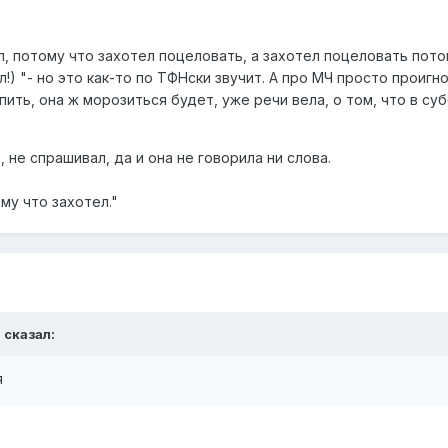
 потому что захотел поцеловать, а захотел поцеловать потом
!) "- но это как-то по ТФНски звучит. А про МЧ просто проигн
ить, она ж морозиться будет, уже речи вела, о том, что в суб
 не спрашивал, да и она не говорила ни слова.
му что захотел."
 сказал:
я