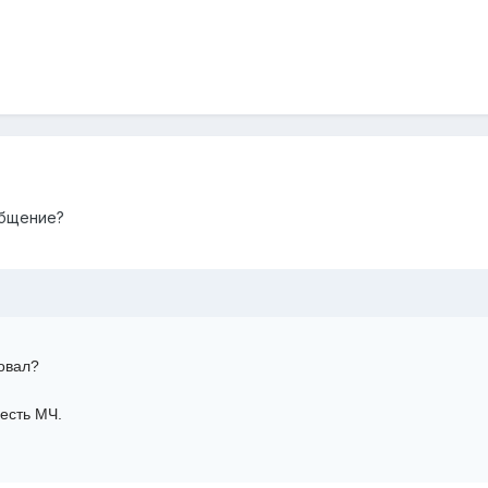
общение?
овал?
есть МЧ.