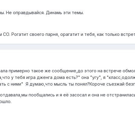
ны. Не оправдывайся. Динамь эти темы.
м СО. Рогатит своего парня, орагатит и тебя, как только встр
сала примерно такое же сообщение,до этого на встрече обмол
,что у тебя игра дженга дома есть?" она "угу", я "класс,одо
ть с ними" Я думаю,что мысль ты понял?Короче съезжай безп
отдавала,мы пообщались и я её засосал и она не отстранилас
ошло.