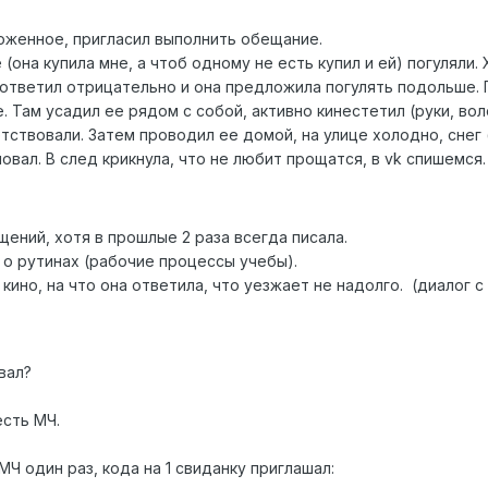
оженное, пригласил выполнить обещание.
(она купила мне, а чтоб одному не есть купил и ей) погуляли
 ответил отрицательно и она предложила погулять подольше. 
 Там усадил ее рядом с собой, активно кинестетил (руки, во
тствовали. Затем проводил ее домой, на улице холодно, снег (з
вал. В след крикнула, что не любит прощатся, в vk спишемся
ений, хотя в прошлые 2 раза всегда писала.
 о рутинах (рабочие процессы учебы).
 кино, на что она ответила, что уезжает не надолго. (диалог 
вал?
сть МЧ.
МЧ один раз, кода на 1 свиданку приглашал: