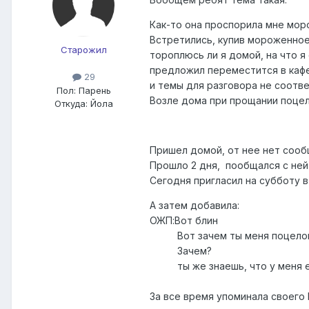
Как-то она проспорила мне мор
Встретились, купив мороженное 
Старожил
тороплюсь ли я домой, на что я
предложил переместится в кафе.
29
и темы для разговора не соотве
Пол:
Парень
Возле дома при прощании поцело
Откуда:
Йола
Пришел домой, от нее нет сообщ
Прошло 2 дня, пообщался с ней
Сегодня пригласил на субботу в
А затем добавила:
ОЖП:Вот блин
Вот зачем ты меня поцело
Зачем?
ты же знаешь, что у меня е
За все время упоминала своего 