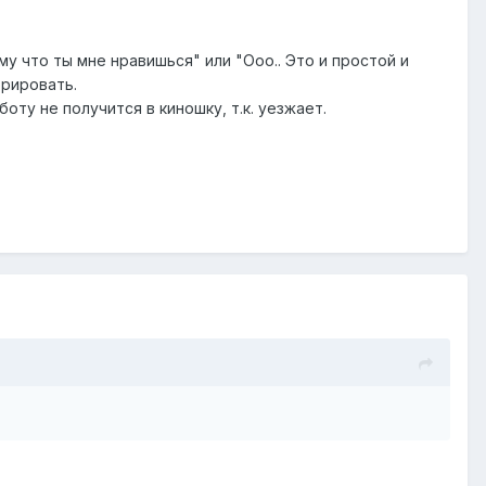
у что ты мне нравишься" или "Ооо.. Это и простой и
орировать.
боту не получится в киношку, т.к. уезжает.