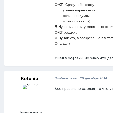
ОЖП: Cразу тебе скажу
у меня парень есть
если передумал
то не обижаюсь)
Я:Ну есть и есть, у меня тоже отл
ОЖП:хахахха
Я:Ну так что, в воскресенье в 9 тог
Она:да=)
Ушел в оффлайн, не знаю что да
Kotunio
Опубликовано:
26 декабря 2014
Все правильно сделал, то что у
Пользователь