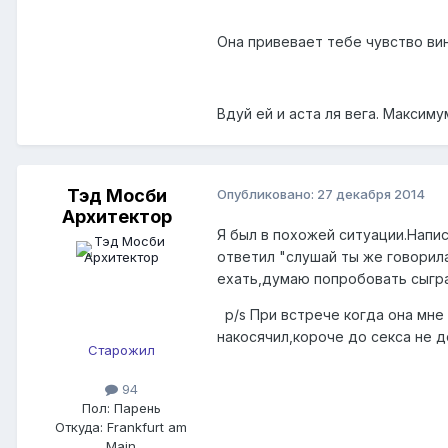
Она привевает тебе чувство ви
Вдуй ей и аста ля вега. Максиму
Тэд Мосби
Опубликовано:
27 декабря 2014
Архитектор
Я был в похожей ситуации.Напи
ответил "слушай ты же говорила
ехать,думаю попробовать сыгра
p/s При встрече когда она мне 
накосячил,короче до секса не д
Старожил
94
Пол:
Парень
Откуда:
Frankfurt am
Main