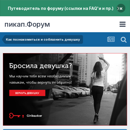
×
Путеводитель по форуму (ссылки на FAQ'и и пр.)
пикап.Форум
Как познакомиться и соблазнить девушку