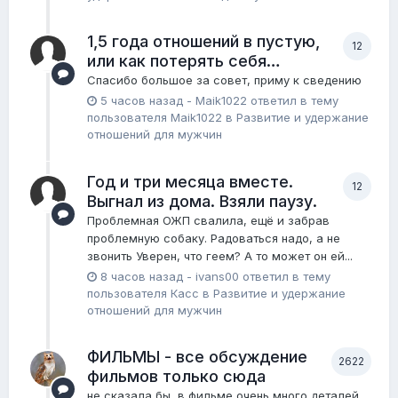
1,5 года отношений в пустую,
12
или как потерять себя…
Спасибо большое за совет, приму к сведению
5 часов назад
-
Maik1022
ответил в тему
пользователя
Maik1022
в
Pазвитие и удержание
отношений для мужчин
Год и три месяца вместе.
12
Выгнал из дома. Взяли паузу.
Проблемная ОЖП свалила, ещё и забрав
проблемную собаку. Радоваться надо, а не
звонить Уверен, что геем? А то может он ей...
8 часов назад
-
ivans00
ответил в тему
пользователя
Касс
в
Pазвитие и удержание
отношений для мужчин
ФИЛЬМЫ - все обсуждение
2622
фильмов только сюда
не сказала бы, в фильме очень много деталей