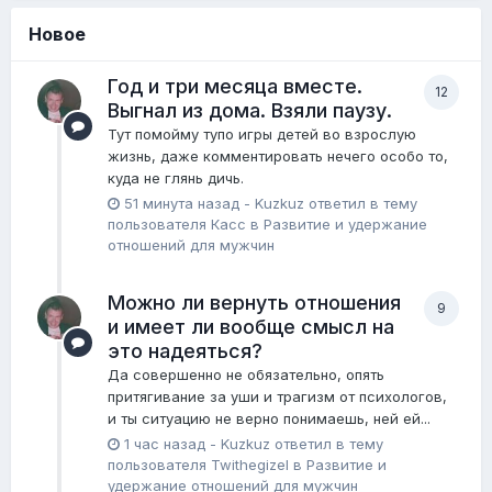
Новое
Год и три месяца вместе.
12
Выгнал из дома. Взяли паузу.
Тут помойму тупо игры детей во взрослую
жизнь, даже комментировать нечего особо то,
куда не глянь дичь.
51 минута назад
-
Kuzkuz
ответил в тему
пользователя
Касс
в
Pазвитие и удержание
отношений для мужчин
Можно ли вернуть отношения
9
и имеет ли вообще смысл на
это надеяться?
Да совершенно не обязательно, опять
притягивание за уши и трагизм от психологов,
и ты ситуацию не верно понимаешь, ней ей...
1 час назад
-
Kuzkuz
ответил в тему
пользователя
Twithegizel
в
Pазвитие и
удержание отношений для мужчин