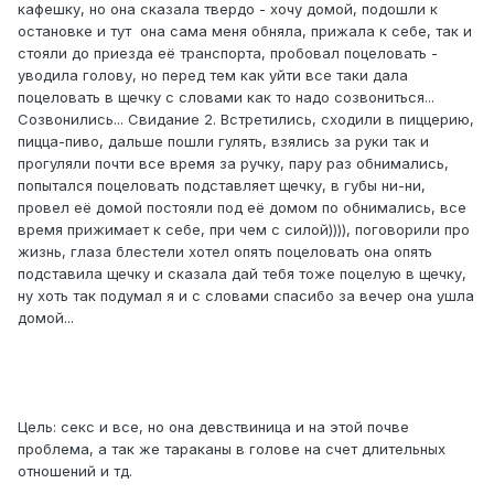
кафешку, но она сказала твердо - хочу домой, подошли к
остановке и тут она сама меня обняла, прижала к себе, так и
стояли до приезда её транспорта, пробовал поцеловать -
уводила голову, но перед тем как уйти все таки дала
поцеловать в щечку с словами как то надо созвониться...
Созвонились... Свидание 2. Встретились, сходили в пиццерию,
пицца-пиво, дальше пошли гулять, взялись за руки так и
прогуляли почти все время за ручку, пару раз обнимались,
попытался поцеловать подставляет щечку, в губы ни-ни,
провел её домой постояли под её домом по обнимались, все
время прижимает к себе, при чем с силой)))), поговорили про
жизнь, глаза блестели хотел опять поцеловать она опять
подставила щечку и сказала дай тебя тоже поцелую в щечку,
ну хоть так подумал я и с словами спасибо за вечер она ушла
домой...
Цель: секс и все, но она девствиница и на этой почве
проблема, а так же тараканы в голове на счет длительных
отношений и тд.