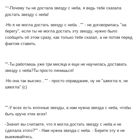
""
-Почему ты не достала звезду с неба, я ведь тебе сказала
достать звезду с неба!
-Но я не могла достать звезду с неба..."" - не договорилась "на
берегу", если ты не могла достать эту звезду, нужно было
сообщить об этом сразу, как только тебе сказал, а не потом перед
фактом ставить.
""
-Ты работаешь уже три месяца и еще не научилась доставать
звезду с неба?Ты просто ленишься!
-Но она так высоко..."" - просто оправдание, ну не "шмогла я, не
шмогла" (с)
""
-У всех есть елочные звезды, а нам нужна звезда с неба, чтобы
быть круче этих всех!
-Значит вы считаете, что я могла достать звезду с неба и не
сделала этого?"" - Нам нужна звезда с неба. - Берите эту и не
выеживайтесь.