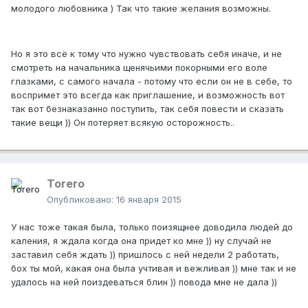
молодого любовника ) Так что такие желания возможны.
Но я это всё к тому что нужно чувствовать себя иначе, и не
смотреть на начальника щенячьими покорными его воле
глазками, с самого начала - потому что если он не в себе, то
воспримет это всегда как приглашение, и возможность вот
так вот безнаказанно поступить, так себя повести и сказать
такие вещи )) Он потеряет всякую осторожность..
Тоrero
Опубликовано:
16 января 2015
У нас тоже такая была, только поизящнее доводила людей до
каления, я ждала когда она придет ко мне )) ну случай не
заставил себя ждать )) пришлось с ней недели 2 работать,
бох ты мой, какая она была учтивая и вежливая )) мне так и не
удалось на ней поиздеваться блин )) повода мне не дала ))