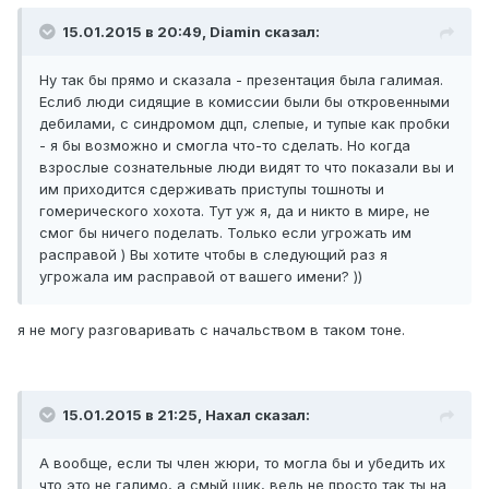
15.01.2015 в 20:49, Diamin сказал:
Ну так бы прямо и сказала - презентация была галимая.
Еслиб люди сидящие в комиссии были бы откровенными
дебилами, с синдромом дцп, слепые, и тупые как пробки
- я бы возможно и смогла что-то сделать. Но когда
взрослые сознательные люди видят то что показали вы и
им приходится сдерживать приступы тошноты и
гомерического хохота. Тут уж я, да и никто в мире, не
смог бы ничего поделать. Только если угрожать им
расправой ) Вы хотите чтобы в следующий раз я
угрожала им расправой от вашего имени? ))
я не могу разговаривать с начальством в таком тоне.
15.01.2015 в 21:25, Нахал сказал:
А вообще, если ты член жюри, то могла бы и убедить их
что это не галимо, а смый шик, ведь не просто так ты на