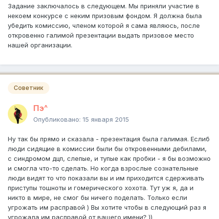
Задание заключалось в следующем. Мы приняли участие в
некоем конкурсе с неким призовым фондом. Я должна была
убедить комиссию, членом которой я сама являюсь, после
откровенно галимой презентации выдать призовое место
нашей организации.
Советник
Пэ^
Опубликовано:
15 января 2015
Ну так бы прямо и сказала - презентация была галимая. Еслиб
люди сидящие в комиссии были бы откровенными дебилами,
с синдромом дцп, слепые, и тупые как пробки - я бы возможно
и смогла что-то сделать. Но когда взрослые сознательные
люди видят то что показали вы и им приходится сдерживать
приступы тошноты и гомерического хохота. Тут уж я, да и
никто в мире, не смог бы ничего поделать. Только если
угрожать им расправой ) Вы хотите чтобы в следующий раз я
угрожала им расправой от вашего имени? ))