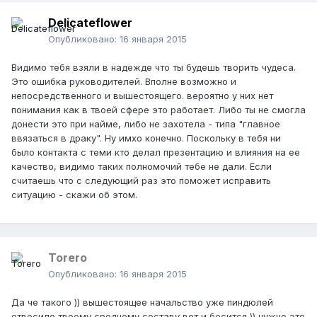
Delicateflower
Опубликовано:
16 января 2015
Видимо тебя взяли в надежде что ты будешь творить чудеса.
Это ошибка руководителей. Вполне возможно и
непосредственного и вышестоящего. вероятно у них нет
понимания как в твоей сфере это работает. Либо ты не смогла
донести это при найме, либо не захотела - типа "главное
ввязаться в драку". Ну имхо конечно. Поскольку в тебя ни
было контакта с теми кто делал презентацию и влияния на ее
качество, видимо таких полномочий тебе не дали. Если
считаешь что с следующий раз это поможет исправить
ситуацию - скажи об этом.
Тоrero
Опубликовано:
16 января 2015
Да че такого )) вышестоящее начальство уже пиндюлей
отвесило твоему среднему составу вот и бесится )) нужно это