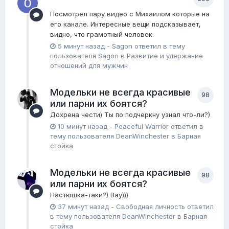
Посмотрел пару видео с Михаилом которые на
его канале. Интересные вещи подсказывает,
видно, что грамотный человек.
5 минут назад
-
Sagon
ответил в тему
пользователя
Sagon
в
Pазвитие и удержание
отношений для мужчин
Модельки не всегда красивые
98
или парни их боятся?
Дохрена чести) Ты по подчеркну узнал что-ли?)
10 минут назад
-
Peaceful Warrior
ответил в
тему пользователя
DeanWinchester
в
Барная
стойка
Модельки не всегда красивые
98
или парни их боятся?
Настюшка-таки?) Вау)))
37 минут назад
-
Свободная личность
ответил
в тему пользователя
DeanWinchester
в
Барная
стойка