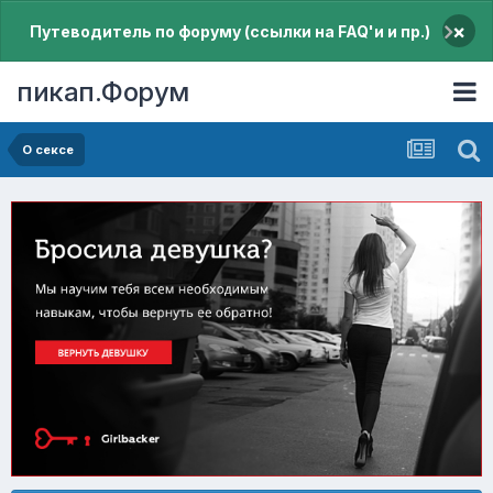
×
Путеводитель по форуму (ссылки на FAQ'и и пр.)
пикап.Форум
О сексе