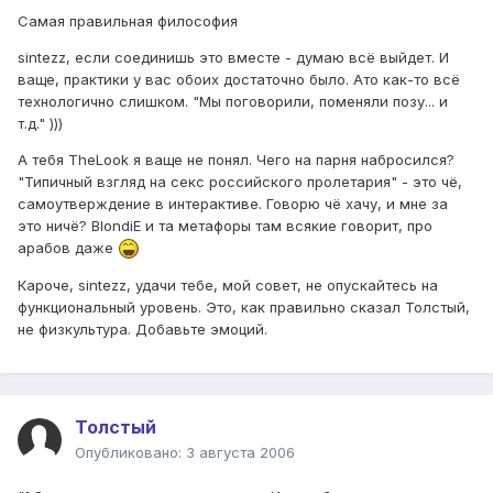
Самая правильная философия
sintezz, если соединишь это вместе - думаю всё выйдет. И
ваще, практики у вас обоих достаточно было. Ато как-то всё
технологично слишком. "Мы поговорили, поменяли позу... и
т.д." )))
А тебя TheLook я ваще не понял. Чего на парня набросился?
"Типичный взгляд на секс российского пролетария" - это чё,
самоутверждение в интерактиве. Говорю чё хачу, и мне за
это ничё? BlondiE и та метафоры там всякие говорит, про
арабов даже
Кароче, sintezz, удачи тебе, мой совет, не опускайтесь на
функциональный уровень. Это, как правильно сказал Толстый,
не физкультура. Добавьте эмоций.
Толстый
Опубликовано:
3 августа 2006