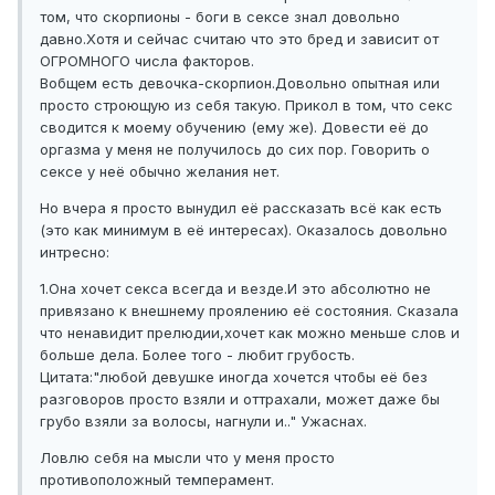
том, что скорпионы - боги в сексе знал довольно
давно.Хотя и сейчас считаю что это бред и зависит от
ОГРОМНОГО числа факторов.
Вобщем есть девочка-скорпион.Довольно опытная или
просто строющую из себя такую. Прикол в том, что секс
сводится к моему обучению (ему же). Довести её до
оргазма у меня не получилось до сих пор. Говорить о
сексе у неё обычно желания нет.
Но вчера я просто вынудил её рассказать всё как есть
(это как минимум в её интересах). Оказалось довольно
интресно:
1.Она хочет секса всегда и везде.И это абсолютно не
привязано к внешнему проялению её состояния. Сказала
что ненавидит прелюдии,хочет как можно меньше слов и
больше дела. Более того - любит грубость.
Цитата:"любой девушке иногда хочется чтобы её без
разговоров просто взяли и оттрахали, может даже бы
грубо взяли за волосы, нагнули и.." Ужаснах.
Ловлю себя на мысли что у меня просто
противоположный темперамент.