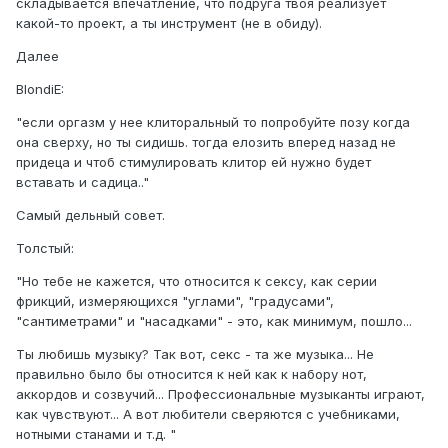
складывается впечатление, что подруга твоя реализует
какой-то проект, а ты инструмент (не в обиду).
Далее
BlondiE:
"если оргазм у нее клиторальный то попробуйте позу когда
она сверху, но ты сидишь. тогда елозить вперед назад не
придеца и чтоб стимулировать клитор ей нужно будет
вставать и садица.."
Самый дельный совет.
Толстый:
"Но тебе не кажется, что относится к сексу, как серии
фрикций, измеряющихся "углами", "градусами",
"сантиметрами" и "насадками" - это, как минимум, пошло...
Ты любишь музыку? Так вот, секс - та же музыка... Не
правильно было бы относится к ней как к набору нот,
аккордов и созвучий... Профессиональные музыканты играют,
как чувствуют... А вот любители сверяются с учебниками,
нотными станами и т.д. "