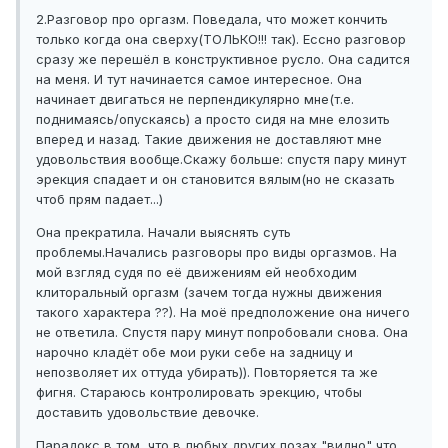
2.Разговор про оргазм. Поведала, что может кончить
только когда она сверху(ТОЛЬКО!!! так). Ессно разговор
сразу же перешёл в конструктивное русло. Она садится
на меня. И тут начинается самое интересное. Она
начинает двигаться не перпендикулярно мне(т.е.
поднимаясь/опускаясь) а просто сидя на мне елозить
вперед и назад. Такие движения не доставляют мне
удовольствия вообще.Скажу больше: спустя пару минут
эрекция спадает и он становится вялым(но не сказать
чтоб прям падает...)
Она прекратила. Начали выяснять суть
проблемы.Начались разговоры про виды оргазмов. На
мой взгляд судя по её движениям ей необходим
клиторальный оргазм (зачем тогда нужны движения
такого характера ??). На моё предположение она ничего
не ответила. Спустя пару минут попробовали снова. Она
нарочно кладёт обе мои руки себе на задницу и
непозволяет их оттуда убирать)). Повторяется та же
фигня. Стараюсь контролировать эрекцию, чтобы
доставить удовольствие девочке.
Парадокс в том, что в любых других позах "видно" что