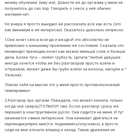
моему обучению (ему же). Довести её до оргазма у меня не
получилось до сих пор. Говорить о сексе у неё обычно
желания нет.
Но вчера я просто вынудил её рассказать всё как есть (это
как минимум в её интересах). Оказалось довольно интресно:
1.Она хочет секса всегда и везде.И это абсолютно не
привязано к внешнему проялению её состояния. Сказала что
ненавидит прелюдии,хочет как можно меньше слов и больше
дела. Более того - любит грубость. Цитата:"любой девушке
иногда хочется чтобы её без разговоров просто взяли и
оттрахали, может даже бы грубо взяли за волосы, нагнули и.."
Ужаснах.
Ловлю себя на мысли что у меня просто противоположный
темперамент.
2.Разговор про оргазм. Поведала, что может кончить только
когда она сверху(ТОЛЬКО!!! так). Ессно разговор сразу же
перешёл в конструктивное русло. Она садится на меня. И тут
начинается самое интересное. Она начинает двигаться не
перпендикулярно мне(т.е. поднимаясь/опускаясь) а просто
сидя на мне елозить вперед и назад. Такие движения не