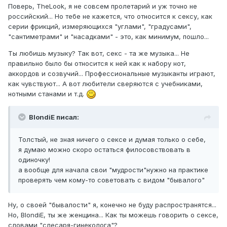
Поверь, TheLook, я не совсем пролетарий и уж точно не
российский... Но тебе не кажется, что относится к сексу, как
серии фрикций, измеряющихся "углами", "градусами",
"сантиметрами" и "насадками" - это, как минимум, пошло...
Ты любишь музыку? Так вот, секс - та же музыка... Не
правильно было бы относится к ней как к набору нот,
аккордов и созвучий... Профессиональные музыканты играют,
как чувствуют... А вот любители сверяются с учебниками,
нотными станами и т.д.
BlondiE писал:
Толстый, не зная ничего о сексе и думая только о себе,
я думаю можно скоро остаться филосовствовать в
одиночку!
а вообще для начала свои "мудрости"нужно на практике
проверять чем кому-то советовать с видом "бывалого"
Ну, о своей "бывалости" я, конечно не буду распространятся...
Но, BlondiE, ты же женщина... Как ты можешь говорить о сексе,
словами "слесаря-гинеколога"?