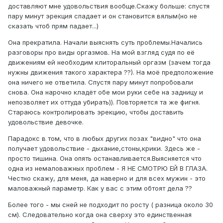
доставляют мне удовольствия вообще.Скажу больше: спустя
пару минут эрекция спадает и он становится вялым(но не
сказать чтоб прям падает...)
Она прекратила. Начали выяснять суть проблемы.Начались
разговоры про виды оргазмов. На мой взгляд судя по её
движениям ей необходим клиторальный оргазм (зачем тогда
нужны движения такого характера ??). На моё предположение
она ничего не ответила. Спустя пару минут попробовали
снова. Она нарочно кладёт обе мои руки себе на задницу и
непозволяет их оттуда убирать)). Повторяется та же фигня.
Стараюсь контролировать эрекцию, чтобы доставить
удовольствие девочке.
Парадокс в том, что в любых других позах "видно" что она
получает удовольствие - дыхание,стоны,крики. Здесь же -
просто тишина. Она опять останавливается.Выясняется что
одна из немаловажных проблем - Я НЕ СМОТРЮ ЕЙ В ГЛАЗА.
Честно скажу, для меня, да наверно и для всех мужин - это
маловажный параметр. Как у вас с этим обтоят дела ??
Более того - мы сней не подходит по росту ( разница около 30
см). Следовательно когда она сверху это единственная