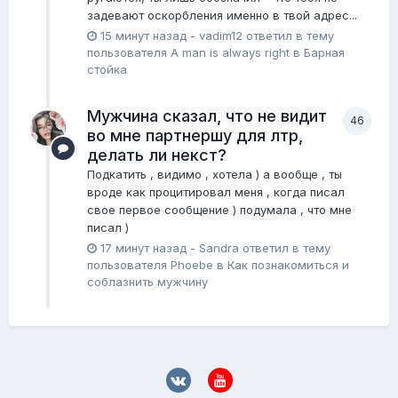
задевают оскорбления именно в твой адрес...
15 минут назад
-
vadim12
ответил в тему
пользователя
A man is always right
в
Барная
стойка
Мужчина сказал, что не видит
46
во мне партнершу для лтр,
делать ли некст?
Подкатить , видимо , хотела ) а вообще , ты
вроде как процитировал меня , когда писал
свое первое сообщение ) подумала , что мне
писал )
17 минут назад
-
Sandrа
ответил в тему
пользователя
Phoebe
в
Как познакомиться и
соблазнить мужчину