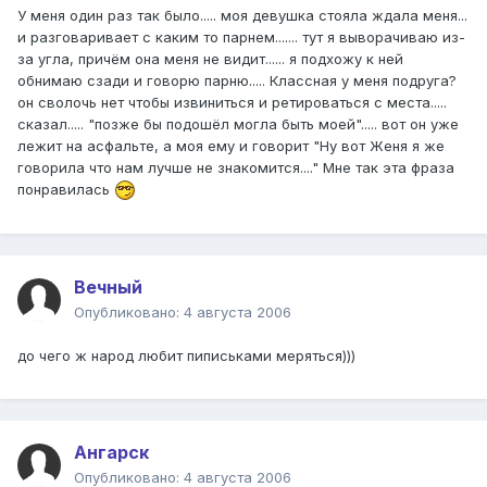
У меня один раз так было..... моя девушка стояла ждала меня...
и разговаривает с каким то парнем....... тут я выворачиваю из-
за угла, причём она меня не видит...... я подхожу к ней
обнимаю сзади и говорю парню..... Классная у меня подруга?
он сволочь нет чтобы извиниться и ретироваться с места.....
сказал..... "позже бы подошёл могла быть моей"..... вот он уже
лежит на асфальте, а моя ему и говорит "Ну вот Женя я же
говорила что нам лучше не знакомится...." Мне так эта фраза
понравилась
Вечный
Опубликовано:
4 августа 2006
до чего ж народ любит пиписьками меряться)))
Ангарск
Опубликовано:
4 августа 2006