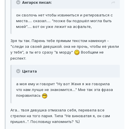
Ангарск писал:
он сволочь нет чтобы извиниться и ретироваться с
места..... сказал..... "позже бы подошёл могла быть
моей"..... вот он уже лежит на асфальте,
Зря ты так. Парень тебе прямым текстом намекнул -
"следи за своей девушкой. она не прочь, чтобы её увели
у тебя", а ты его сразу "в морду"
Вообщем не
респект.
Цитата
а моя ему и говорит "Ну вот Женя я же говорила
что нам лучше не знакомится...." Мне так эта фраза
понравилась
Ага... твоя девушка отмазала себя, перевела все
стрелки на того парня. Типа "Не виноватая я, он сам
пришел...". Пословицу напомнить? %)