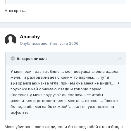
А ты прав...
Anarchy
Опубликовано:
8 августа 2006
Ангарск писал:
У меня один раз так было..... моя девушка стояла ждала
меня... и разговаривает с каким то парнем....... тут я
выворачиваю из-за угла, причём она меня не видит...... я
подхожу к ней обнимаю сзади и говорю парню.....
Классная у меня подруга? он сволочь нет чтобы
извиниться и ретироваться с места..... сказал..... "позже
бы подошёл могла быть моей"..... вот он уже лежит на
асфальте
Меня убивают такие люди, если бы перед тобой стоял бык, с