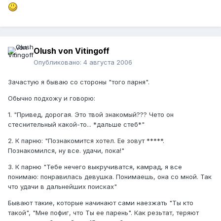
Olush von Vitingoff
Опубликовано:
4 августа 2006
Зачастую я бываю со стороны "того парня".
Обычно подхожу и говорю:
1. "Привед, дорогая. Это твой знакомый??? Чето он
стеснительный какой-то... *дальше стеб*"
2. К парню: "Познакомится хотел. Ее зовут *****.
Познакомился, ну все. удачи, пока!"
3. К парню "Тебе нечего выкручиватся, камрад, я все
понимаю: понравилась девушка. Понимаешь, она со мной. Так
что удачи в дальнейших поисках"
Бывают такие, которые начинают сами наезжать "Ты кто
такой", "Мне пофиг, что Ты ее парень". Как резьтат, теряют