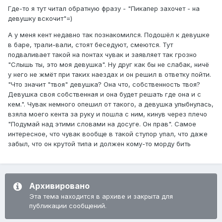
Где-то я тут читал обратную фразу - "Пикапер захочет - на
девушку вскочит"=)
А у меня кент недавно так познакомился. Подошёл к девушке
в баре, трали-вали, стоят беседуют, смеются. Тут
подваливает такой на понтах чувак и заявляет так грозно
"Слышь ты, это моя девушка". Ну друг как бы не слабак, ничё
у него не жмёт при таких наездах и он решил в ответку пойти.
"Что значит "твоя" девушка? Она что, собственность твоя?
Девушка своя собственная и она будет решать где она и с
кем.". Чувак немного опешил от такого, а девушка улыбнулась,
взяла моего кента за руку и пошла с ним, кинув через плечо
"Подумай над этими словами на досуге. Он прав". Самое
интересное, что чувак вообще в такой ступор упал, что даже
забыл, что он крутой типа и должен кому-то морду бить
Архивировано
Эта тема находится в архиве и закрыта для
публикации сообщений.