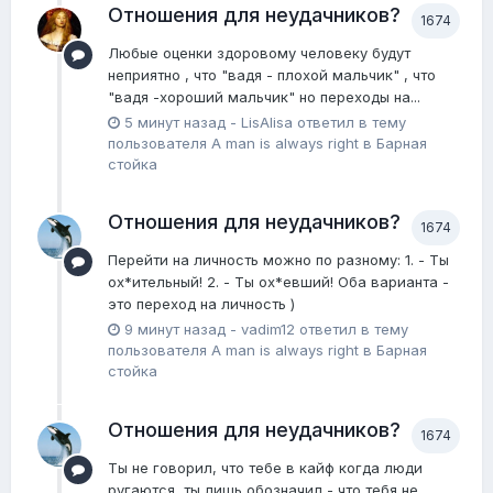
Отношения для неудачников?
1674
Любые оценки здоровому человеку будут
неприятно , что "вадя - плохой мальчик" , что
"вадя -хороший мальчик" но переходы на...
5 минут назад
-
LisAlisa
ответил в тему
пользователя
A man is always right
в
Барная
стойка
Отношения для неудачников?
1674
Перейти на личность можно по разному: 1. - Ты
ох*ительный! 2. - Ты ох*евший! Оба варианта -
это переход на личность )
9 минут назад
-
vadim12
ответил в тему
пользователя
A man is always right
в
Барная
стойка
Отношения для неудачников?
1674
Ты не говорил, что тебе в кайф когда люди
ругаются, ты лишь обозначил - что тебя не