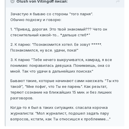
Olush von Vitingoff писал:
Зачастую я бываю со стороны "того парня".
Обычно подхожу и говорю:
1. "Привед, дорогая. Это твой знакомый??? Чето он
стеснительный какой-то... *дальше стеб*"
2. К парню: "Познакомится хотел. Ее зовут *****.
Познакомился, ну все. удачи, пока!"
3. К парню "Тебе нечего выкручиватся, камрад, я все
понимаю: понравилась девушка. Понимаешь, она со
мной. Так что удачи в дальнейших поисках"
Бывают такие, которые начинают сами наезжать "Ты кто
такой", "Мне пофиг, что Ты ее парень". Как резьтат,
теряют сознание на ближайших 15 мин. и без лишних
разговоров.
Когда-то я был в таких ситуациях. спасала корочка
журналиста: "Мол журналист, подошел задать пару
вопросов, кстати, как Ты относишся к проблемме...."