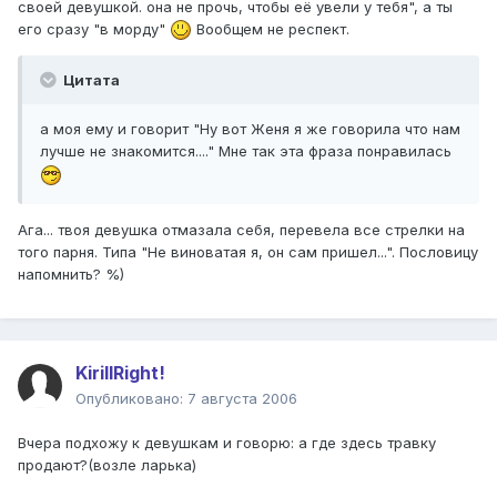
своей девушкой. она не прочь, чтобы её увели у тебя", а ты
его сразу "в морду"
Вообщем не респект.
Цитата
а моя ему и говорит "Ну вот Женя я же говорила что нам
лучше не знакомится...." Мне так эта фраза понравилась
Ага... твоя девушка отмазала себя, перевела все стрелки на
того парня. Типа "Не виноватая я, он сам пришел...". Пословицу
напомнить? %)
KirillRight!
Опубликовано:
7 августа 2006
Вчера подхожу к девушкам и говорю: а где здесь травку
продают?(возле ларька)