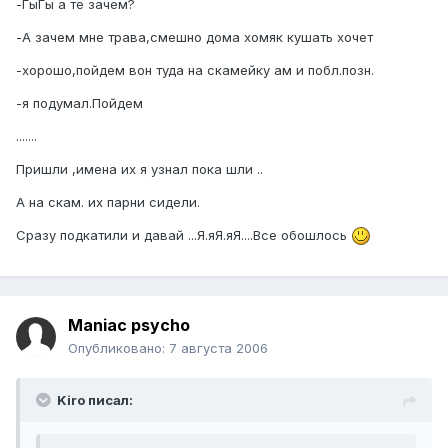
-ГыГы а те зачем?
-А зачем мне трава,смешно дома хомяк кушать хочет
-хорошо,пойдем вон туда на скамейку ам и побл.позн.
-я подумал.Пойдем
.......
Пришли ,имена их я узнал пока шли ..
А на скам. их парни сидели.
Сразу подкатили и давай ...Я.яЯ.яЯ....Все обошлось
Maniac psycho
Опубликовано:
7 августа 2006
Kiro писал: