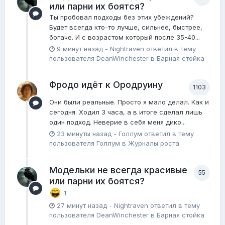
или парни их боятся?
Ты пробовал подходы без этих убеждений?
Будет всегда кто-то лучше, сильнее, быстрее,
богаче. И с возрастом который после 35-40...
9 минут назад
-
Nightraven
ответил в тему
пользователя
DeanWinchester
в
Барная стойка
Фродо идёт к Ородруину
1103
Они были реальные. Просто я мало делал. Как и
сегодня. Ходил 3 часа, а в итоге сделал лишь
один подход. Неверие в себя меня дико...
23 минуты назад
-
Голлум
ответил в тему
пользователя
Голлум
в
Журналы роста
Модельки не всегда красивые
55
или парни их боятся?
1
27 минут назад
-
Nightraven
ответил в тему
пользователя
DeanWinchester
в
Барная стойка