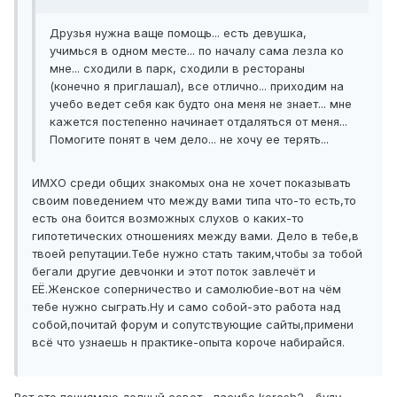
Друзья нужна ваще помощь... есть девушка,
учимься в одном месте... по началу сама лезла ко
мне... сходили в парк, сходили в рестораны
(конечно я приглашал), все отлично... приходим на
учебо ведет себя как будто она меня не знает... мне
кажется постепенно начинает отдаляться от меня...
Помогите понят в чем дело... не хочу ее терять...
ИМХО среди общих знакомых она не хочет показывать
своим поведением что между вами типа что-то есть,то
есть она боится возможных слухов о каких-то
гипотетических отношениях между вами. Дело в тебе,в
твоей репутации.Тебе нужно стать таким,чтобы за тобой
бегали другие девчонки и этот поток завлечёт и
ЕЁ.Женское соперничество и самолюбие-вот на чём
тебе нужно сыграть.Ну и само собой-это работа над
собой,почитай форум и сопутствующие сайты,примени
всё что узнаешь н практике-опыта короче набирайся.