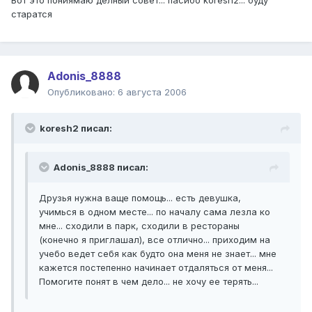
Вот это пониямаю делный совет... пасибо koresh2... буду
старатся
Adonis_8888
Опубликовано:
6 августа 2006
koresh2 писал:
Adonis_8888 писал:
Друзья нужна ваще помощь... есть девушка,
учимься в одном месте... по началу сама лезла ко
мне... сходили в парк, сходили в рестораны
(конечно я приглашал), все отлично... приходим на
учебо ведет себя как будто она меня не знает... мне
кажется постепенно начинает отдаляться от меня...
Помогите понят в чем дело... не хочу ее терять...