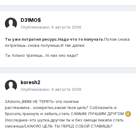
D31MO$
Опубликовано:
4 августа 2006
Ты уже потратил ресурс.Надо что то получать
.Потом снова
потратишь..снова получишь.И так далее.
Ты только тратишь...то нах оно надо?
koresh2
Опубликовано:
4 августа 2006
2Adonis_8888 НЕ ТЕРЯТЬ-это понятие
растяжимое....конкретно,какая твоя цель? Соблазнить и
бросить,трахнуть и забыть,стать САМЫМ ЛУЧШИМ ДРУГОМ
(последнее-это шутка,другом ты и без омощи пикапа стать
сможешь!),КАКУЮ ЦЕЛЬ ТЫ ПЕРЕД СОБОЙ СТАВИШЬ?