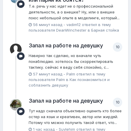
Т.е. речь у нас идет не о профессиональной
деятельности, а о внешке? Ну, или о внешке
поюс небольшой опыте в моделинге, который...
56 минут назад
-
vadim12
ответил в тему
пользователя
DeanWinchester
в
Барная стойка
Запал на работе на девушку
10
Наверно так сделаю, но вначале чуть
понаблюдаю. хотелось бы скорректировать
тактику. сейчас я веду себя спокойно, с...
57 минут назад
-
Palm
ответил в тему
пользователя
Palm
в
Как познакомиться и
соблазнить девушку
Запал на работе на девушку
10
Тут надо сначала объективно оценить кто более
остер на язык и креативен, автор или жирдяй.
Потому что можно получить такой ответ, что...
1 час назад
-
Suvlehim
ответил в тему