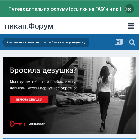
×
Путеводитель по форуму (ссылки на FAQ'и и пр.)
пикап.Форум
Как познакомиться и соблазнить девушку